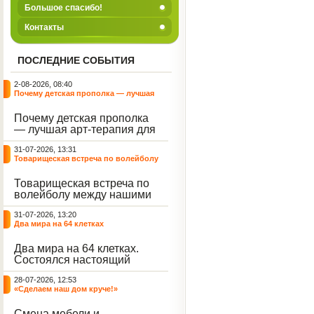
Большое спасибо!
Контакты
ПОСЛЕДНИЕ СОБЫТИЯ
2-08-2026, 08:40
Почему детская прополка — лучшая
арт-терапия для воспитателя?
Почему детская прополка
— лучшая арт-терапия для
воспитателя?
31-07-2026, 13:31
Товарищеская встреча по волейболу
между нашими воспитанниками и
сельскими ребятами
Товарищеская встреча по
волейболу между нашими
воспитанниками и
31-07-2026, 13:20
сельскими ребятами.
Два мира на 64 клетках
Два мира на 64 клетках.
Состоялся настоящий
интеллектуальный
28-07-2026, 12:53
праздник — турнир по
«Сделаем наш дом круче!»
шахматам и шашкам.
Событие вызвало
Смена мебели и