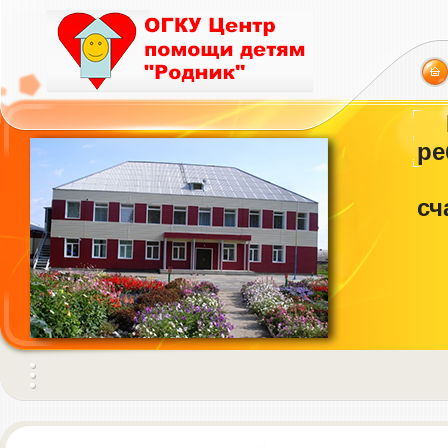
ре
сч