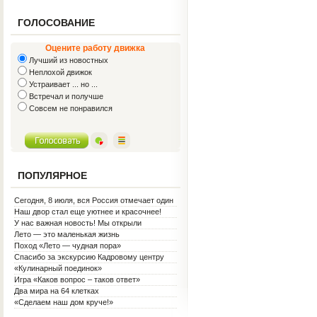
ГОЛОСОВАНИЕ
Оцените работу движка
Лучший из новостных
Неплохой движок
Устраивает ... но ...
Встречал и получше
Совсем не понравился
ПОПУЛЯРНОЕ
Сегодня, 8 июля, вся Россия отмечает один
из самых светлых праздников — День
Наш двор стал еще уютнее и красочнее!
семьи, любви и верности!
У нас важная новость! Мы открыли
Социальную гостиную.
Лето — это маленькая жизнь
Поход «Лето — чудная пора»
Спасибо за экскурсию Кадровому центру
«Кулинарный поединок»
Игра «Каков вопрос – таков ответ»
Два мира на 64 клетках
«Сделаем наш дом круче!»