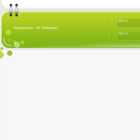
Разработка -
РА "Редимикс"