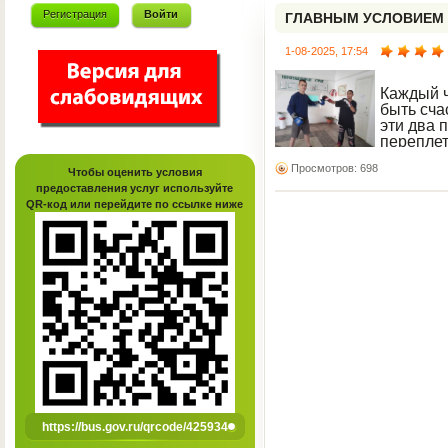
Регистрация
Войти
ГЛАВНЫМ УСЛОВИЕМ 
СПОРТ
1-08-2025, 17:54
Каждый ч
быть сча
эти два 
переплет
Ведь, ес
Просмотров: 698
не прибавляет ему нас
Чтобы оценить условия
Главным условием здор
предоставления услуг используйте
QR-код или перейдите по ссылке ниже
https://bus.gov.ru/qrcode/425934