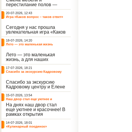
небывалый ажиотаж среди
перестилание полов —
воспитанников, превратив
дело рук профессионалов.
тихие залы центра в арену
20-07-2026, 12:43
А вот создание настоящего
напряжённых поединков,
Игра «Каков вопрос – таков ответ»
домашнего уюта — задача
громких аплодисментов и
самих воспитанников. На
жарких обсуждений.
Сегодня у нас прошла
этой неделе ребята взяли
увлекательная игра «Каков
инициативу в свои руки и
вопрос – таков ответ»,
устроили масштабную
18-07-2026, 14:20
которая собрала самых
генеральную уборку
Лето — это маленькая жизнь
любознательных
жилого корпуса.
воспитанников. Ведущим
Лето — это маленькая
игры выступил наш
жизнь, а для наших
воспитанник - Константин
воспитанниц оно
Н., который по праву носит
17-07-2026, 18:21
наполнено открытиями. В
звание самого читающего
Спасибо за экскурсию Кадровому
один из теплых дней мы
и эрудированного
центру
решили отложить кисти,
участника наших
Спасибо за экскурсию
пластилин, книги и конечно
мероприятий.
Кадровому центру и Елене
же телефоны, чтобы
Романовне за тёплую
отправиться на небольшую
15-07-2026, 13:54
встречу.
цветочную охоту в
Наш двор стал еще уютнее и
ближайший луг.
красочнее!
На днях наш двор стал
еще уютнее и красочнее! В
рамках открытия
Социальной гостиной
14-07-2026, 18:01
нашего Центра, перед
«Кулинарный поединок»
воспитанниками была