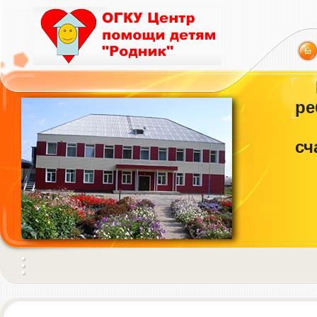
ре
сч