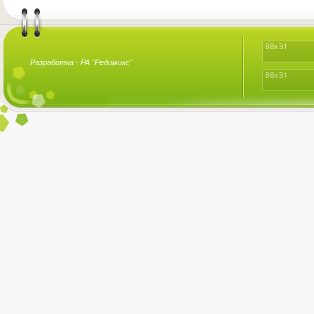
Разработка -
РА "Редимикс"