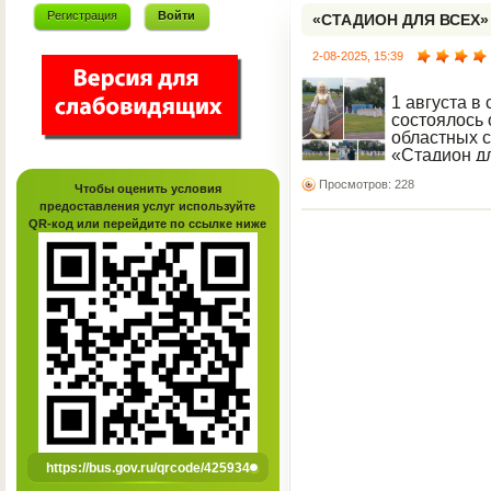
Регистрация
Войти
«СТАДИОН ДЛЯ ВСЕХ»
2-08-2025, 15:39
1 августа в
состоялось 
областных 
«Стадион д
80 годовщин
Просмотров: 228
победы.
Чтобы оценить условия
предоставления услуг используйте
QR-код или перейдите по ссылке ниже
https://bus.gov.ru/qrcode/425934