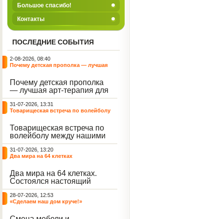
Большое спасибо!
Контакты
ПОСЛЕДНИЕ СОБЫТИЯ
2-08-2026, 08:40
Почему детская прополка — лучшая
арт-терапия для воспитателя?
Почему детская прополка
— лучшая арт-терапия для
воспитателя?
31-07-2026, 13:31
Товарищеская встреча по волейболу
между нашими воспитанниками и
сельскими ребятами
Товарищеская встреча по
волейболу между нашими
воспитанниками и
31-07-2026, 13:20
сельскими ребятами.
Два мира на 64 клетках
Два мира на 64 клетках.
Состоялся настоящий
интеллектуальный
28-07-2026, 12:53
праздник — турнир по
«Сделаем наш дом круче!»
шахматам и шашкам.
Событие вызвало
Смена мебели и