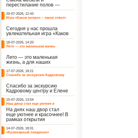
небывалый ажиотаж среди
перестилание полов —
воспитанников, превратив
дело рук профессионалов.
тихие залы центра в арену
20-07-2026, 12:43
А вот создание настоящего
напряжённых поединков,
Игра «Каков вопрос – таков ответ»
домашнего уюта — задача
громких аплодисментов и
самих воспитанников. На
жарких обсуждений.
Сегодня у нас прошла
этой неделе ребята взяли
увлекательная игра «Каков
инициативу в свои руки и
вопрос – таков ответ»,
устроили масштабную
18-07-2026, 14:20
которая собрала самых
генеральную уборку
Лето — это маленькая жизнь
любознательных
жилого корпуса.
воспитанников. Ведущим
Лето — это маленькая
игры выступил наш
жизнь, а для наших
воспитанник - Константин
воспитанниц оно
Н., который по праву носит
17-07-2026, 18:21
наполнено открытиями. В
звание самого читающего
Спасибо за экскурсию Кадровому
один из теплых дней мы
и эрудированного
центру
решили отложить кисти,
участника наших
Спасибо за экскурсию
пластилин, книги и конечно
мероприятий.
Кадровому центру и Елене
же телефоны, чтобы
Романовне за тёплую
отправиться на небольшую
15-07-2026, 13:54
встречу.
цветочную охоту в
Наш двор стал еще уютнее и
ближайший луг.
красочнее!
На днях наш двор стал
еще уютнее и красочнее! В
рамках открытия
Социальной гостиной
14-07-2026, 18:01
нашего Центра, перед
«Кулинарный поединок»
воспитанниками была