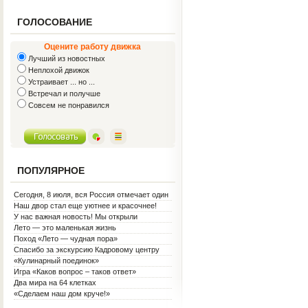
ГОЛОСОВАНИЕ
Оцените работу движка
Лучший из новостных
Неплохой движок
Устраивает ... но ...
Встречал и получше
Совсем не понравился
ПОПУЛЯРНОЕ
Сегодня, 8 июля, вся Россия отмечает один
из самых светлых праздников — День
Наш двор стал еще уютнее и красочнее!
семьи, любви и верности!
У нас важная новость! Мы открыли
Социальную гостиную.
Лето — это маленькая жизнь
Поход «Лето — чудная пора»
Спасибо за экскурсию Кадровому центру
«Кулинарный поединок»
Игра «Каков вопрос – таков ответ»
Два мира на 64 клетках
«Сделаем наш дом круче!»