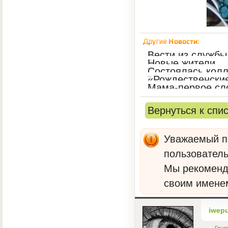
Вести из служб
Новые жители
Состоялась колл
«Рождественски
Мама-первое сл
Вернуться к спи
Уважаемый по
пользователь
Мы рекомен
своим имене
iwep