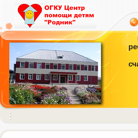
ре
сч