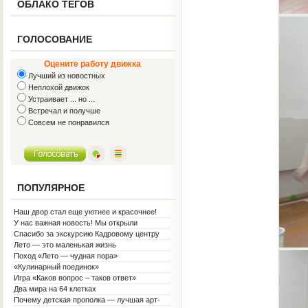
ОБЛАКО ТЕГОВ
ГОЛОСОВАНИЕ
Оцените работу движка
Лучший из новостных
Неплохой движок
Устраивает ... но ...
Встречал и получше
Совсем не понравился
ПОПУЛЯРНОЕ
Наш двор стал еще уютнее и красочнее!
У нас важная новость! Мы открыли
Социальную гостиную.
Спасибо за экскурсию Кадровому центру
Лето — это маленькая жизнь
Поход «Лето — чудная пора»
«Кулинарный поединок»
Игра «Каков вопрос – таков ответ»
Два мира на 64 клетках
Почему детская прополка — лучшая арт-