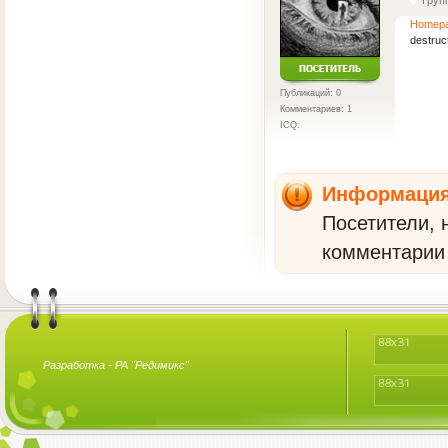
Груп
Homep
destruct
Публикаций: 0
Комментариев: 1
ICQ:
Информаци
Посетители, 
комментарии 
Разработка -
РА "Редимикс"