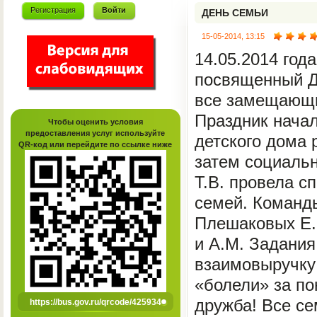
Регистрация
Войти
ДЕНЬ СЕМЬИ
15-05-2014, 13:15
14.05.2014 год
посвященный Д
все замещающие
Праздник нача
Чтобы оценить условия
предоставления услуг используйте
детского дома 
QR-код или перейдите по ссылке ниже
затем социаль
Т.В. провела с
семей. Команды
Плешаковых Е.Е
и А.М. Задания
взаимовыручку 
«болели» за по
дружба! Все с
https://bus.gov.ru/qrcode/425934