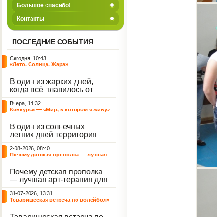
Большое спасибо!
Контакты
ПОСЛЕДНИЕ СОБЫТИЯ
Сегодня, 10:43
«Лето. Солнце. Жара»
В один из жарких дней,
когда всё плавилось от
зноя, территория нашего
Вчера, 14:32
центра наполнилась
Конкурса — «Мир, в котором я живу»
смехом, музыкой и
энергией. Но жара и
В один из солнечных
духотища не испортили
летних дней территория
нам игровую программу
нашего Центра
под названием «Лето.
2-08-2026, 08:40
превратилась в настоящую
Солнце. Жара», а
Почему детская прополка — лучшая
картинную галерею под
наоборот стали
арт-терапия для воспитателя?
открытым небом.
источником для отличного
Почему детская прополка
Воспитанники с азартом
настроения.
— лучшая арт-терапия для
взялись за цветные мелки,
воспитателя?
чтобы подарить
31-07-2026, 13:31
асфальтированным
Товарищеская встреча по волейболу
дорожкам яркие краски
между нашими воспитанниками и
лета.
сельскими ребятами
Товарищеская встреча по