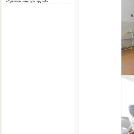
терапия для воспитателя?
«Сделаем наш дом круче!»