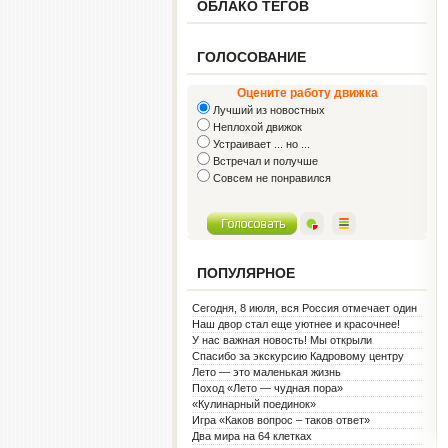
ОБЛАКО ТЕГОВ
ГОЛОСОВАНИЕ
Оцените работу движка
Лучший из новостных
Неплохой движок
Устраивает ... но ...
Встречал и получше
Совсем не понравился
ПОПУЛЯРНОЕ
Сегодня, 8 июля, вся Россия отмечает один
из самых светлых праздников — День
Наш двор стал еще уютнее и красочнее!
семьи, любви и верности!
У нас важная новость! Мы открыли
Социальную гостиную.
Спасибо за экскурсию Кадровому центру
Лето — это маленькая жизнь
Поход «Лето — чудная пора»
«Кулинарный поединок»
Игра «Каков вопрос – таков ответ»
Два мира на 64 клетках