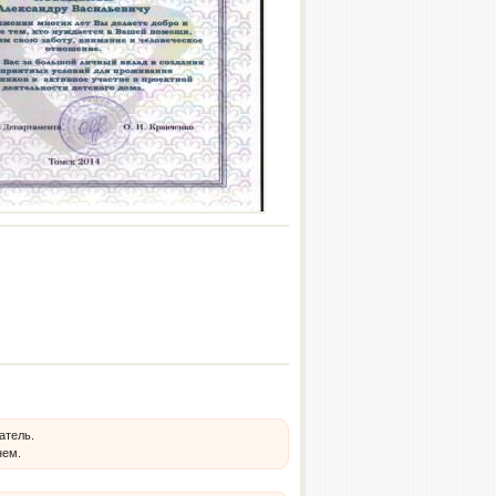
атель.
нем.