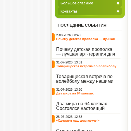
Большое спасибо!
Контакты
ПОСЛЕДНИЕ СОБЫТИЯ
2-08-2026, 08:40
Почему детская прополка — лучшая
арт-терапия для воспитателя?
Почему детская прополка
— лучшая арт-терапия для
воспитателя?
31-07-2026, 13:31
Товарищеская встреча по волейболу
между нашими воспитанниками и
сельскими ребятами
Товарищеская встреча по
волейболу между нашими
воспитанниками и
31-07-2026, 13:20
сельскими ребятами.
Два мира на 64 клетках
Два мира на 64 клетках.
Состоялся настоящий
интеллектуальный
28-07-2026, 12:53
праздник — турнир по
«Сделаем наш дом круче!»
шахматам и шашкам.
Событие вызвало
Смена мебели и