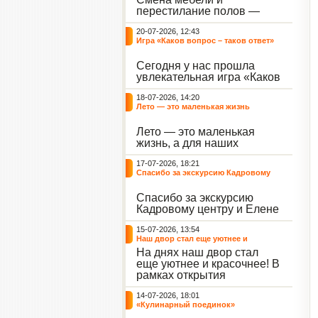
небывалый ажиотаж среди
перестилание полов —
воспитанников, превратив
дело рук профессионалов.
тихие залы центра в арену
20-07-2026, 12:43
А вот создание настоящего
напряжённых поединков,
Игра «Каков вопрос – таков ответ»
домашнего уюта — задача
громких аплодисментов и
самих воспитанников. На
жарких обсуждений.
Сегодня у нас прошла
этой неделе ребята взяли
увлекательная игра «Каков
инициативу в свои руки и
вопрос – таков ответ»,
устроили масштабную
18-07-2026, 14:20
которая собрала самых
генеральную уборку
Лето — это маленькая жизнь
любознательных
жилого корпуса.
воспитанников. Ведущим
Лето — это маленькая
игры выступил наш
жизнь, а для наших
воспитанник - Константин
воспитанниц оно
Н., который по праву носит
17-07-2026, 18:21
наполнено открытиями. В
звание самого читающего
Спасибо за экскурсию Кадровому
один из теплых дней мы
и эрудированного
центру
решили отложить кисти,
участника наших
Спасибо за экскурсию
пластилин, книги и конечно
мероприятий.
Кадровому центру и Елене
же телефоны, чтобы
Романовне за тёплую
отправиться на небольшую
15-07-2026, 13:54
встречу.
цветочную охоту в
Наш двор стал еще уютнее и
ближайший луг.
красочнее!
На днях наш двор стал
еще уютнее и красочнее! В
рамках открытия
Социальной гостиной
14-07-2026, 18:01
нашего Центра, перед
«Кулинарный поединок»
воспитанниками была