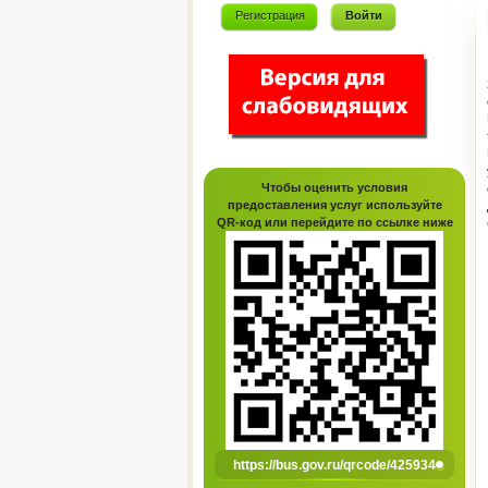
Регистрация
Войти
Чтобы оценить условия
предоставления услуг используйте
QR-код или перейдите по ссылке ниже
https://bus.gov.ru/qrcode/425934