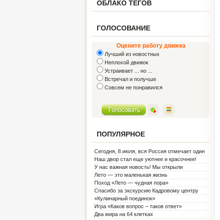
ОБЛАКО ТЕГОВ
ГОЛОСОВАНИЕ
Оцените работу движка
Лучший из новостных
Неплохой движок
Устраивает ... но ...
Встречал и получше
Совсем не понравился
ПОПУЛЯРНОЕ
Сегодня, 8 июля, вся Россия отмечает один
из самых светлых праздников — День
Наш двор стал еще уютнее и красочнее!
семьи, любви и верности!
У нас важная новость! Мы открыли
Социальную гостиную.
Лето — это маленькая жизнь
Поход «Лето — чудная пора»
Спасибо за экскурсию Кадровому центру
«Кулинарный поединок»
Игра «Каков вопрос – таков ответ»
Два мира на 64 клетках