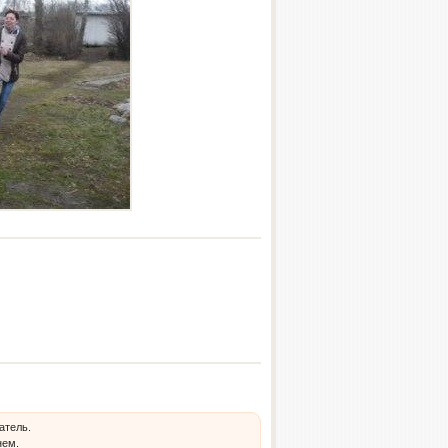
атель.
нем.