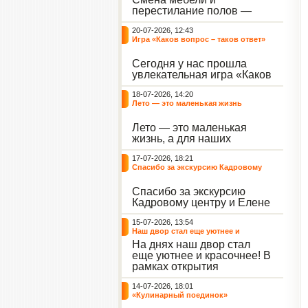
небывалый ажиотаж среди
перестилание полов —
воспитанников, превратив
дело рук профессионалов.
тихие залы центра в арену
20-07-2026, 12:43
А вот создание настоящего
напряжённых поединков,
Игра «Каков вопрос – таков ответ»
домашнего уюта — задача
громких аплодисментов и
самих воспитанников. На
жарких обсуждений.
Сегодня у нас прошла
этой неделе ребята взяли
увлекательная игра «Каков
инициативу в свои руки и
вопрос – таков ответ»,
устроили масштабную
18-07-2026, 14:20
которая собрала самых
генеральную уборку
Лето — это маленькая жизнь
любознательных
жилого корпуса.
воспитанников. Ведущим
Лето — это маленькая
игры выступил наш
жизнь, а для наших
воспитанник - Константин
воспитанниц оно
Н., который по праву носит
17-07-2026, 18:21
наполнено открытиями. В
звание самого читающего
Спасибо за экскурсию Кадровому
один из теплых дней мы
и эрудированного
центру
решили отложить кисти,
участника наших
Спасибо за экскурсию
пластилин, книги и конечно
мероприятий.
Кадровому центру и Елене
же телефоны, чтобы
Романовне за тёплую
отправиться на небольшую
15-07-2026, 13:54
встречу.
цветочную охоту в
Наш двор стал еще уютнее и
ближайший луг.
красочнее!
На днях наш двор стал
еще уютнее и красочнее! В
рамках открытия
Социальной гостиной
14-07-2026, 18:01
нашего Центра, перед
«Кулинарный поединок»
воспитанниками была