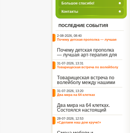
Большое спасибо!
Контакты
ПОСЛЕДНИЕ СОБЫТИЯ
2-08-2026, 08:40
Почему детская прополка — лучшая
арт-терапия для воспитателя?
Почему детская прополка
— лучшая арт-терапия для
воспитателя?
31-07-2026, 13:31
Товарищеская встреча по волейболу
между нашими воспитанниками и
сельскими ребятами
Товарищеская встреча по
волейболу между нашими
воспитанниками и
31-07-2026, 13:20
сельскими ребятами.
Два мира на 64 клетках
Два мира на 64 клетках.
Состоялся настоящий
интеллектуальный
28-07-2026, 12:53
праздник — турнир по
«Сделаем наш дом круче!»
шахматам и шашкам.
Событие вызвало
Смена мебели и