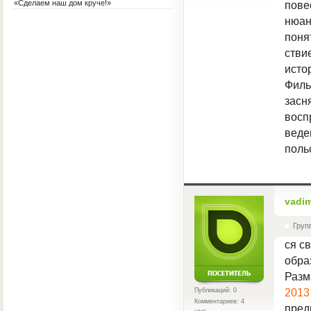
«Сделаем наш дом круче!»
пове
нюан
поня
стви
исто
Филь
засн
восп
веде
поль
vadi
Груп
ся с
обра
Разм
2013
Публикаций: 0
Комментариев: 4
пред