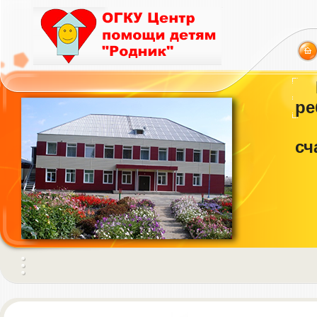
ре
сч