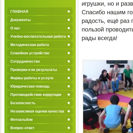
игрушки, но и ра
Спасибо нашим гос
ГЛАВНАЯ
радость, ещё раз 
Документы
О нас
пользой проводит
Учебно-воспитательная работа
рады всегда!
Методическая работа
Семейное устройство
Сотрудничество
Проверки и их результаты
Формы работы и услуги
Юридическая помощь
Противодействие коррупции
Безопасность
Независимая оценки качества
Фотоальбом
Вопрос-ответ