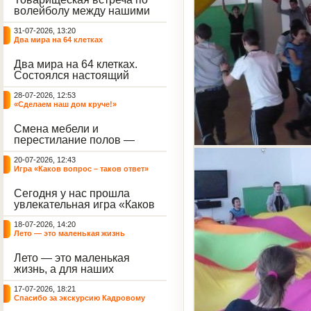
волейболу между нашими
воспитанниками и
31-07-2026, 13:20
сельскими ребятами.
Два мира на 64 клетках
Два мира на 64 клетках.
Состоялся настоящий
интеллектуальный
28-07-2026, 12:53
праздник — турнир по
«Сделаем наш дом круче!»
шахматам и шашкам.
Событие вызвало
Смена мебели и
небывалый ажиотаж среди
перестилание полов —
воспитанников, превратив
дело рук профессионалов.
тихие залы центра в арену
20-07-2026, 12:43
А вот создание настоящего
напряжённых поединков,
Игра «Каков вопрос – таков ответ»
домашнего уюта — задача
громких аплодисментов и
самих воспитанников. На
жарких обсуждений.
Сегодня у нас прошла
этой неделе ребята взяли
увлекательная игра «Каков
инициативу в свои руки и
вопрос – таков ответ»,
устроили масштабную
18-07-2026, 14:20
которая собрала самых
генеральную уборку
Лето — это маленькая жизнь
любознательных
жилого корпуса.
воспитанников. Ведущим
Лето — это маленькая
игры выступил наш
жизнь, а для наших
воспитанник - Константин
воспитанниц оно
Н., который по праву носит
17-07-2026, 18:21
наполнено открытиями. В
звание самого читающего
Спасибо за экскурсию Кадровому
один из теплых дней мы
и эрудированного
центру