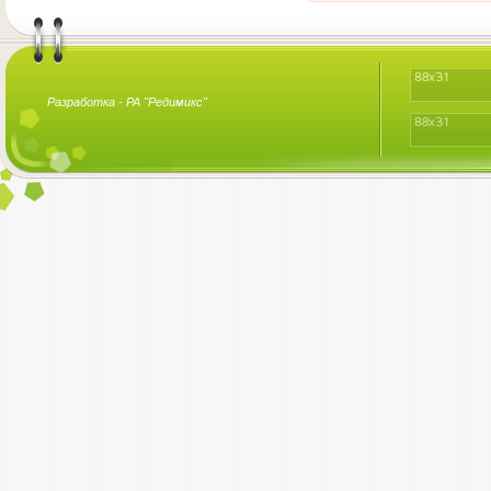
Разработка -
РА "Редимикс"