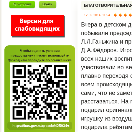
Регистрация
Войти
БЛАГОТВОРИТЕЛЬНА
12-02-2014, 11:54
Вчера в детском 
побывали предсе
Л.Л.Ганьжина и п
Д.А.Фёдоров. Игро
Чтобы оценить условия
предоставления услуг используйте
всех наших воспит
QR-код или перейдите по ссылке ниже
участвовали во ве
плавно переходя о
всем происходящи
сами, что не заме
расставаться. На 
подарил оригиналь
игрушку из возду
https://bus.gov.ru/qrcode/425934
подарила ребятам 