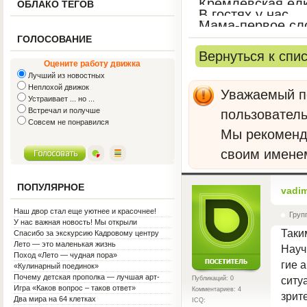
Кремлёвская ёл
ОБЛАКО ТЕГОВ
В гостях у нас
Мама-первое сл
ГОЛОСОВАНИЕ
Вернуться к спи
Оцените работу движка
Лучший из новостных
Неплохой движок
Уважаемый по
Устраивает ... но ...
Встречал и получше
пользователь
Совсем не понравился
Мы рекомен
своим имене
ПОПУЛЯРНОЕ
vadi
Наш двор стал еще уютнее и красочнее!
Груп
У нас важная новость! Мы открыли
Таки
Социальную гостиную.
Спасибо за экскурсию Кадровому центру
Лето — это маленькая жизнь
Науч
Поход «Лето — чудная пора»
гие 
«Кулинарный поединок»
Почему детская прополка — лучшая арт-
ситу
Публикаций: 0
терапия для воспитателя?
Игра «Каков вопрос – таков ответ»
Комментариев: 4
зрит
Два мира на 64 клетках
ICQ: