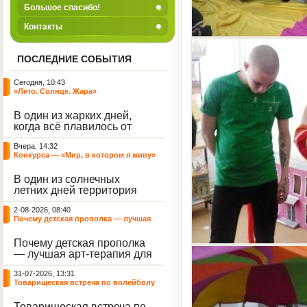
Большое спасибо!
Контакты
ПОСЛЕДНИЕ СОБЫТИЯ
Сегодня, 10:43
«Лето. Солнце. Жара»
В один из жарких дней,
когда всё плавилось от
зноя, территория нашего
Вчера, 14:32
центра наполнилась
Конкурса — «Мир, в котором я живу»
смехом, музыкой и
энергией. Но жара и
В один из солнечных
духотища не испортили
летних дней территория
нам игровую программу
нашего Центра
под названием «Лето.
2-08-2026, 08:40
превратилась в настоящую
Солнце. Жара», а
Почему детская прополка — лучшая
картинную галерею под
наоборот стали
арт-терапия для воспитателя?
открытым небом.
источником для отличного
Почему детская прополка
Воспитанники с азартом
настроения.
— лучшая арт-терапия для
взялись за цветные мелки,
воспитателя?
чтобы подарить
31-07-2026, 13:31
асфальтированным
Товарищеская встреча по волейболу
дорожкам яркие краски
между нашими воспитанниками и
лета.
сельскими ребятами
Товарищеская встреча по