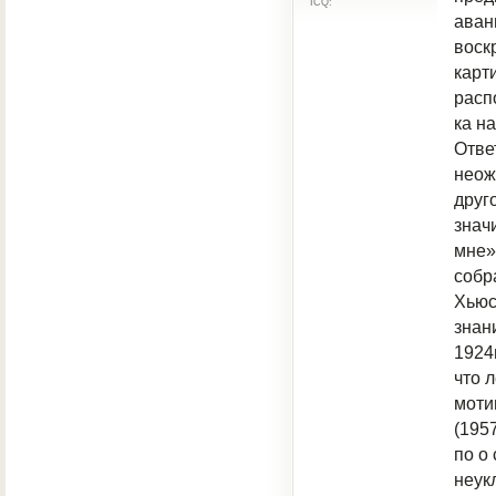
ICQ:
аван
воск
карт
расп
ка н
Отве
неож
друг
знач
мне»
собр
Хьюс
знан
1924
что 
моти
(195
по о
неук