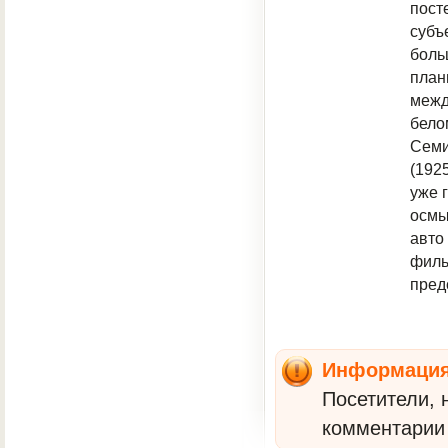
пост
субъ
боль
план
межд
бело
Семи
(192
уже 
осмы
авто
филь
пред
Информаци
Посетители, 
комментарии 