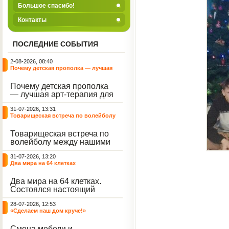
Большое спасибо!
Контакты
ПОСЛЕДНИЕ СОБЫТИЯ
2-08-2026, 08:40
Почему детская прополка — лучшая
арт-терапия для воспитателя?
Почему детская прополка
— лучшая арт-терапия для
воспитателя?
31-07-2026, 13:31
Товарищеская встреча по волейболу
между нашими воспитанниками и
сельскими ребятами
Товарищеская встреча по
волейболу между нашими
воспитанниками и
31-07-2026, 13:20
сельскими ребятами.
Два мира на 64 клетках
Два мира на 64 клетках.
Состоялся настоящий
интеллектуальный
28-07-2026, 12:53
праздник — турнир по
«Сделаем наш дом круче!»
шахматам и шашкам.
Событие вызвало
Смена мебели и