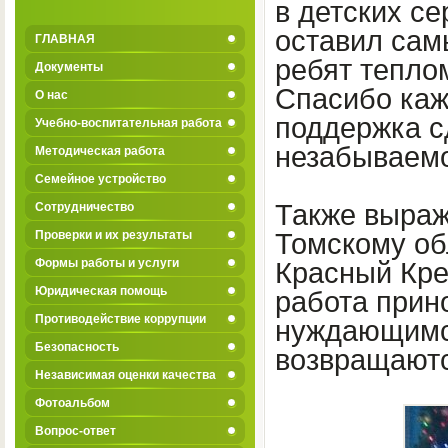
в детских с
оставил сам
ГЛАВНАЯ
ребят тепло
Документы
Спасибо каж
О нас
поддержка с
Учебно-воспитательная работа
незабываемо
Методическая работа
Семейное устройство
Также выраж
Сотрудничество
Проверки и их результаты
Томскому об
Формы работы и услуги
Красный Кре
Юридическая помощь
работа прин
Противодействие коррупции
нуждающимся
Безопасность
возвращаютс
Независимая оценки качества
Фотоальбом
Вопрос-ответ