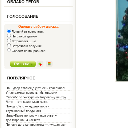
ОБЛАКО ТЕГОВ
ГОЛОСОВАНИЕ
Оцените работу движка
Лучший из новостных
Неплохой движок
Устраивает ... но ...
Встречал и получше
Совсем не понравился
ПОПУЛЯРНОЕ
Наш двор стал еще уютнее и красочнее!
У нас важная новость! Мы открыли
Социальную гостиную.
Спасибо за экскурсию Кадровому центру
Лето — это маленькая жизнь
Поход «Лето — чудная пора»
«Кулинарный поединок»
Игра «Каков вопрос – таков ответ»
Два мира на 64 клетках
Почему детская прополка — лучшая арт-