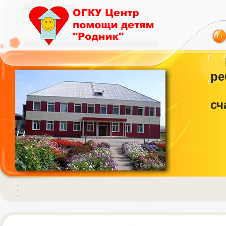
ре
сч