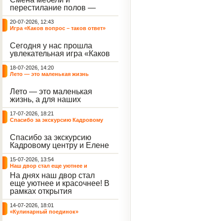
небывалый ажиотаж среди
перестилание полов —
воспитанников, превратив
дело рук профессионалов.
тихие залы центра в арену
20-07-2026, 12:43
А вот создание настоящего
напряжённых поединков,
Игра «Каков вопрос – таков ответ»
домашнего уюта — задача
громких аплодисментов и
самих воспитанников. На
жарких обсуждений.
Сегодня у нас прошла
этой неделе ребята взяли
увлекательная игра «Каков
инициативу в свои руки и
вопрос – таков ответ»,
устроили масштабную
18-07-2026, 14:20
которая собрала самых
генеральную уборку
Лето — это маленькая жизнь
любознательных
жилого корпуса.
воспитанников. Ведущим
Лето — это маленькая
игры выступил наш
жизнь, а для наших
воспитанник - Константин
воспитанниц оно
Н., который по праву носит
17-07-2026, 18:21
наполнено открытиями. В
звание самого читающего
Спасибо за экскурсию Кадровому
один из теплых дней мы
и эрудированного
центру
решили отложить кисти,
участника наших
Спасибо за экскурсию
пластилин, книги и конечно
мероприятий.
Кадровому центру и Елене
же телефоны, чтобы
Романовне за тёплую
отправиться на небольшую
15-07-2026, 13:54
встречу.
цветочную охоту в
Наш двор стал еще уютнее и
ближайший луг.
красочнее!
На днях наш двор стал
еще уютнее и красочнее! В
рамках открытия
Социальной гостиной
14-07-2026, 18:01
нашего Центра, перед
«Кулинарный поединок»
воспитанниками была