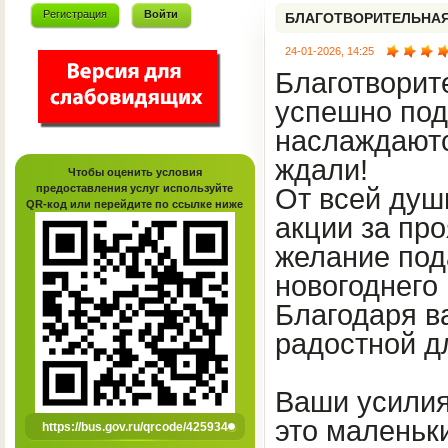
Регистрация
Войти
БЛАГОТВОРИТЕЛЬНАЯ
24-01-2026, 14:25
Благотворит
успешно под
наслаждаютс
ждали!
Чтобы оценить условия
предоставления услуг используйте
От всей душ
QR-код или перейдите по ссылке ниже
акции за пр
желание под
новогоднего
Благодаря в
радостной д
Ваши усилия 
это маленьк
https://bus.gov.ru/qrcode/425934