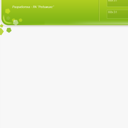
Разработка -
РА "Редимикс"