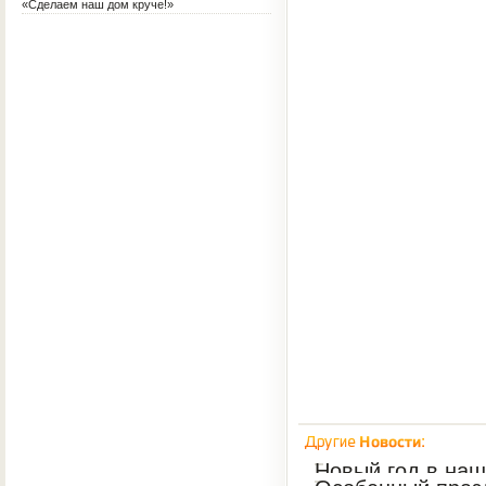
терапия для воспитателя?
«Сделаем наш дом круче!»
Новый год в наш