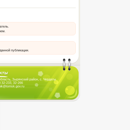
атель.
нем.
 данной публикации.
область, Зырянский район, с. Чердаты
 32-233, 32-266
dnik@tomsk.gov.ru