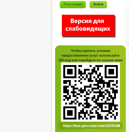
Регистрация
Войти
Чтобы оценить условия
предоставления услуг используйте
QR-код или перейдите по ссылке ниже
https://bus.gov.ru/qrcode/425934