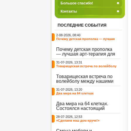
Большое спасибо!
Контакты
ПОСЛЕДНИЕ СОБЫТИЯ
2-08-2026, 08:40
Почему детская прополка — лучшая
арт-терапия для воспитателя?
Почему детская прополка
— лучшая арт-терапия для
воспитателя?
31-07-2026, 13:31
Товарищеская встреча по волейболу
между нашими воспитанниками и
сельскими ребятами
Товарищеская встреча по
волейболу между нашими
воспитанниками и
31-07-2026, 13:20
сельскими ребятами.
Два мира на 64 клетках
Два мира на 64 клетках.
Состоялся настоящий
интеллектуальный
28-07-2026, 12:53
праздник — турнир по
«Сделаем наш дом круче!»
шахматам и шашкам.
Событие вызвало
Смена мебели и