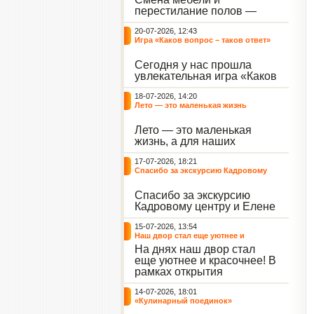
небывалый ажиотаж среди
перестилание полов —
воспитанников, превратив
дело рук профессионалов.
тихие залы центра в арену
20-07-2026, 12:43
А вот создание настоящего
напряжённых поединков,
Игра «Каков вопрос – таков ответ»
домашнего уюта — задача
громких аплодисментов и
самих воспитанников. На
жарких обсуждений.
Сегодня у нас прошла
этой неделе ребята взяли
увлекательная игра «Каков
инициативу в свои руки и
вопрос – таков ответ»,
устроили масштабную
18-07-2026, 14:20
которая собрала самых
генеральную уборку
Лето — это маленькая жизнь
любознательных
жилого корпуса.
воспитанников. Ведущим
Лето — это маленькая
игры выступил наш
жизнь, а для наших
воспитанник - Константин
воспитанниц оно
Н., который по праву носит
17-07-2026, 18:21
наполнено открытиями. В
звание самого читающего
Спасибо за экскурсию Кадровому
один из теплых дней мы
и эрудированного
центру
решили отложить кисти,
участника наших
Спасибо за экскурсию
пластилин, книги и конечно
мероприятий.
Кадровому центру и Елене
же телефоны, чтобы
Романовне за тёплую
отправиться на небольшую
15-07-2026, 13:54
встречу.
цветочную охоту в
Наш двор стал еще уютнее и
ближайший луг.
красочнее!
На днях наш двор стал
еще уютнее и красочнее! В
рамках открытия
Социальной гостиной
14-07-2026, 18:01
нашего Центра, перед
«Кулинарный поединок»
воспитанниками была