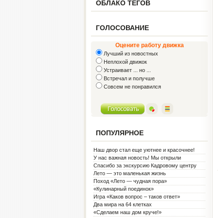
ОБЛАКО ТЕГОВ
ГОЛОСОВАНИЕ
Оцените работу движка
Лучший из новостных
Неплохой движок
Устраивает ... но ...
Встречал и получше
Совсем не понравился
ПОПУЛЯРНОЕ
Наш двор стал еще уютнее и красочнее!
У нас важная новость! Мы открыли
Социальную гостиную.
Спасибо за экскурсию Кадровому центру
Лето — это маленькая жизнь
Поход «Лето — чудная пора»
«Кулинарный поединок»
Игра «Каков вопрос – таков ответ»
Два мира на 64 клетках
«Сделаем наш дом круче!»