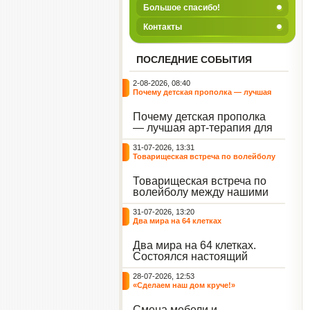
Большое спасибо!
Контакты
ПОСЛЕДНИЕ СОБЫТИЯ
2-08-2026, 08:40
Почему детская прополка — лучшая
арт-терапия для воспитателя?
Почему детская прополка
— лучшая арт-терапия для
воспитателя?
31-07-2026, 13:31
Товарищеская встреча по волейболу
между нашими воспитанниками и
сельскими ребятами
Товарищеская встреча по
волейболу между нашими
воспитанниками и
31-07-2026, 13:20
сельскими ребятами.
Два мира на 64 клетках
Два мира на 64 клетках.
Состоялся настоящий
интеллектуальный
28-07-2026, 12:53
праздник — турнир по
«Сделаем наш дом круче!»
шахматам и шашкам.
Событие вызвало
Смена мебели и