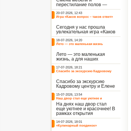
небывалый ажиотаж среди
перестилание полов —
воспитанников, превратив
дело рук профессионалов.
тихие залы центра в арену
20-07-2026, 12:43
А вот создание настоящего
напряжённых поединков,
Игра «Каков вопрос – таков ответ»
домашнего уюта — задача
громких аплодисментов и
самих воспитанников. На
жарких обсуждений.
Сегодня у нас прошла
этой неделе ребята взяли
увлекательная игра «Каков
инициативу в свои руки и
вопрос – таков ответ»,
устроили масштабную
18-07-2026, 14:20
которая собрала самых
генеральную уборку
Лето — это маленькая жизнь
любознательных
жилого корпуса.
воспитанников. Ведущим
Лето — это маленькая
игры выступил наш
жизнь, а для наших
воспитанник - Константин
воспитанниц оно
Н., который по праву носит
17-07-2026, 18:21
наполнено открытиями. В
звание самого читающего
Спасибо за экскурсию Кадровому
один из теплых дней мы
и эрудированного
центру
решили отложить кисти,
участника наших
Спасибо за экскурсию
пластилин, книги и конечно
мероприятий.
Кадровому центру и Елене
же телефоны, чтобы
Романовне за тёплую
отправиться на небольшую
15-07-2026, 13:54
встречу.
цветочную охоту в
Наш двор стал еще уютнее и
ближайший луг.
красочнее!
На днях наш двор стал
еще уютнее и красочнее! В
рамках открытия
Социальной гостиной
14-07-2026, 18:01
нашего Центра, перед
«Кулинарный поединок»
воспитанниками была