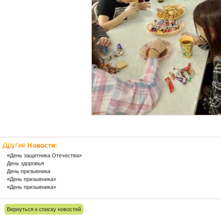
«День защитника Отечества»
День здоровья
День призывника
«День призывника»
«День призывника»
Вернуться к списку новостей