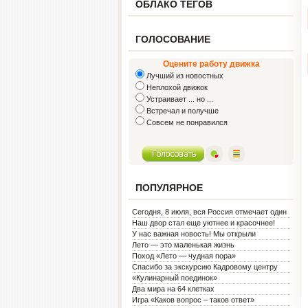
ОБЛАКО ТЕГОВ
ГОЛОСОВАНИЕ
Оцените работу движка
Лучший из новостных
Неплохой движок
Устраивает ... но ...
Встречал и получше
Совсем не понравился
ПОПУЛЯРНОЕ
Сегодня, 8 июля, вся Россия отмечает один
из самых светлых праздников — День
Наш двор стал еще уютнее и красочнее!
семьи, любви и верности!
У нас важная новость! Мы открыли
Социальную гостиную.
Лето — это маленькая жизнь
Поход «Лето — чудная пора»
Спасибо за экскурсию Кадровому центру
«Кулинарный поединок»
Два мира на 64 клетках
Игра «Каков вопрос – таков ответ»