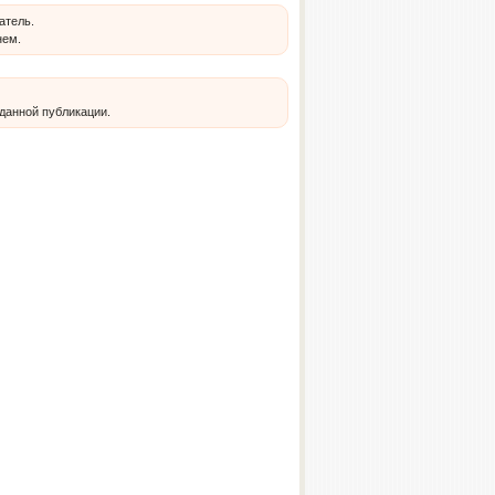
атель.
нем.
 данной публикации.