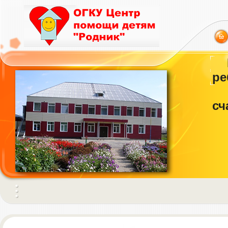
ре
сч