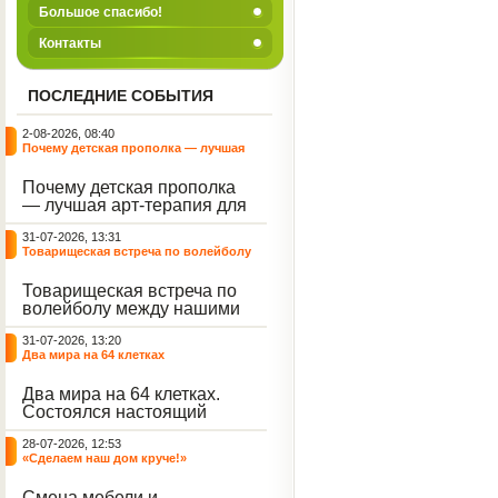
Большое спасибо!
Контакты
ПОСЛЕДНИЕ СОБЫТИЯ
2-08-2026, 08:40
Почему детская прополка — лучшая
арт-терапия для воспитателя?
Почему детская прополка
— лучшая арт-терапия для
воспитателя?
31-07-2026, 13:31
Товарищеская встреча по волейболу
между нашими воспитанниками и
сельскими ребятами
Товарищеская встреча по
волейболу между нашими
воспитанниками и
31-07-2026, 13:20
сельскими ребятами.
Два мира на 64 клетках
Два мира на 64 клетках.
Состоялся настоящий
интеллектуальный
28-07-2026, 12:53
праздник — турнир по
«Сделаем наш дом круче!»
шахматам и шашкам.
Событие вызвало
Смена мебели и