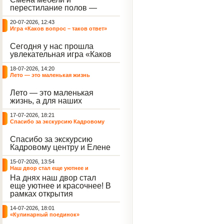
небывалый ажиотаж среди
перестилание полов —
воспитанников, превратив
дело рук профессионалов.
тихие залы центра в арену
20-07-2026, 12:43
А вот создание настоящего
напряжённых поединков,
Игра «Каков вопрос – таков ответ»
домашнего уюта — задача
громких аплодисментов и
самих воспитанников. На
жарких обсуждений.
Сегодня у нас прошла
этой неделе ребята взяли
увлекательная игра «Каков
инициативу в свои руки и
вопрос – таков ответ»,
устроили масштабную
18-07-2026, 14:20
которая собрала самых
генеральную уборку
Лето — это маленькая жизнь
любознательных
жилого корпуса.
воспитанников. Ведущим
Лето — это маленькая
игры выступил наш
жизнь, а для наших
воспитанник - Константин
воспитанниц оно
Н., который по праву носит
17-07-2026, 18:21
наполнено открытиями. В
звание самого читающего
Спасибо за экскурсию Кадровому
один из теплых дней мы
и эрудированного
центру
решили отложить кисти,
участника наших
Спасибо за экскурсию
пластилин, книги и конечно
мероприятий.
Кадровому центру и Елене
же телефоны, чтобы
Романовне за тёплую
отправиться на небольшую
15-07-2026, 13:54
встречу.
цветочную охоту в
Наш двор стал еще уютнее и
ближайший луг.
красочнее!
На днях наш двор стал
еще уютнее и красочнее! В
рамках открытия
Социальной гостиной
14-07-2026, 18:01
нашего Центра, перед
«Кулинарный поединок»
воспитанниками была