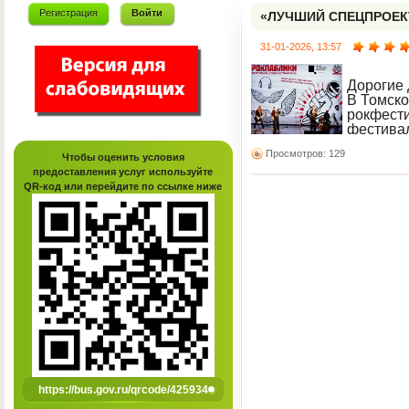
Регистрация
Войти
«ЛУЧШИЙ СПЕЦПРОЕК
31-01-2026, 13:57
Дорогие 
В Томско
рокфест
фестивал
радостно
Просмотров: 129
хотим непременно поде
Чтобы оценить условия
предоставления услуг используйте
QR-код или перейдите по ссылке ниже
https://bus.gov.ru/qrcode/425934