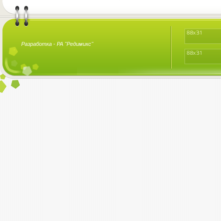
Разработка -
РА "Редимикс"