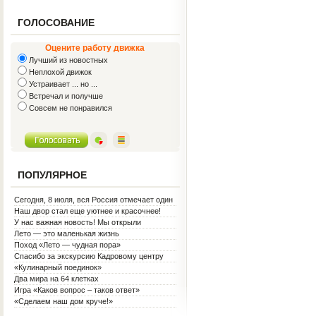
ГОЛОСОВАНИЕ
Оцените работу движка
Лучший из новостных
Неплохой движок
Устраивает ... но ...
Встречал и получше
Совсем не понравился
ПОПУЛЯРНОЕ
Сегодня, 8 июля, вся Россия отмечает один
из самых светлых праздников — День
Наш двор стал еще уютнее и красочнее!
семьи, любви и верности!
У нас важная новость! Мы открыли
Социальную гостиную.
Лето — это маленькая жизнь
Поход «Лето — чудная пора»
Спасибо за экскурсию Кадровому центру
«Кулинарный поединок»
Два мира на 64 клетках
Игра «Каков вопрос – таков ответ»
«Сделаем наш дом круче!»