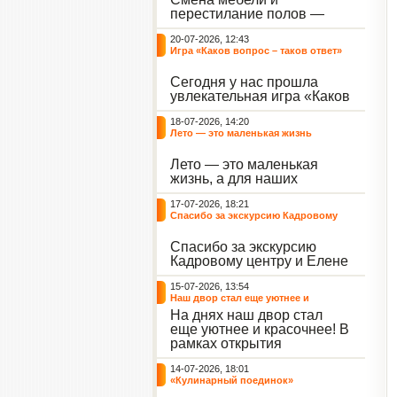
небывалый ажиотаж среди
перестилание полов —
воспитанников, превратив
дело рук профессионалов.
тихие залы центра в арену
20-07-2026, 12:43
А вот создание настоящего
напряжённых поединков,
Игра «Каков вопрос – таков ответ»
домашнего уюта — задача
громких аплодисментов и
самих воспитанников. На
жарких обсуждений.
Сегодня у нас прошла
этой неделе ребята взяли
увлекательная игра «Каков
инициативу в свои руки и
вопрос – таков ответ»,
устроили масштабную
18-07-2026, 14:20
которая собрала самых
генеральную уборку
Лето — это маленькая жизнь
любознательных
жилого корпуса.
воспитанников. Ведущим
Лето — это маленькая
игры выступил наш
жизнь, а для наших
воспитанник - Константин
воспитанниц оно
Н., который по праву носит
17-07-2026, 18:21
наполнено открытиями. В
звание самого читающего
Спасибо за экскурсию Кадровому
один из теплых дней мы
и эрудированного
центру
решили отложить кисти,
участника наших
Спасибо за экскурсию
пластилин, книги и конечно
мероприятий.
Кадровому центру и Елене
же телефоны, чтобы
Романовне за тёплую
отправиться на небольшую
15-07-2026, 13:54
встречу.
цветочную охоту в
Наш двор стал еще уютнее и
ближайший луг.
красочнее!
На днях наш двор стал
еще уютнее и красочнее! В
рамках открытия
Социальной гостиной
14-07-2026, 18:01
нашего Центра, перед
«Кулинарный поединок»
воспитанниками была