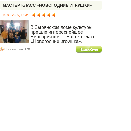
МАСТЕР-КЛАСС «НОВОГОДНИЕ ИГРУШКИ»
10-01-2026, 13:34
В Зырянском доме культуры
прошло интереснейшее
мероприятие — мастер-класс
«Новогодние игрушки».
Воспитанники Центра помощи
Просмотров: 170
детям "Родник" погрузились в атмосферу
творчества и волшебства, создавая
уникальные новогодние игрушки своими
руками. Каждый ребенок смог проявить свою
фантазию и талант, воплощая идеи ярких
снежинок, сверкающих звезд и сказочных
фигурок.