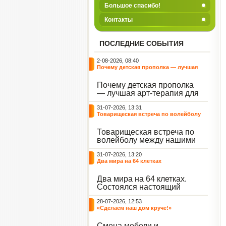
Большое спасибо!
Контакты
ПОСЛЕДНИЕ СОБЫТИЯ
2-08-2026, 08:40
Почему детская прополка — лучшая
арт-терапия для воспитателя?
Почему детская прополка
— лучшая арт-терапия для
воспитателя?
31-07-2026, 13:31
Товарищеская встреча по волейболу
между нашими воспитанниками и
сельскими ребятами
Товарищеская встреча по
волейболу между нашими
воспитанниками и
31-07-2026, 13:20
сельскими ребятами.
Два мира на 64 клетках
Два мира на 64 клетках.
Состоялся настоящий
интеллектуальный
28-07-2026, 12:53
праздник — турнир по
«Сделаем наш дом круче!»
шахматам и шашкам.
Событие вызвало
Смена мебели и