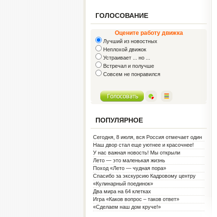
ГОЛОСОВАНИЕ
Оцените работу движка
Лучший из новостных
Неплохой движок
Устраивает ... но ...
Встречал и получше
Совсем не понравился
ПОПУЛЯРНОЕ
Сегодня, 8 июля, вся Россия отмечает один
из самых светлых праздников — День
Наш двор стал еще уютнее и красочнее!
семьи, любви и верности!
У нас важная новость! Мы открыли
Социальную гостиную.
Лето — это маленькая жизнь
Поход «Лето — чудная пора»
Спасибо за экскурсию Кадровому центру
«Кулинарный поединок»
Два мира на 64 клетках
Игра «Каков вопрос – таков ответ»
«Сделаем наш дом круче!»