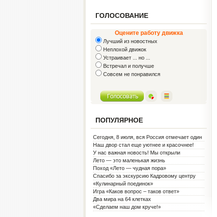
ГОЛОСОВАНИЕ
Оцените работу движка
Лучший из новостных
Неплохой движок
Устраивает ... но ...
Встречал и получше
Совсем не понравился
ПОПУЛЯРНОЕ
Сегодня, 8 июля, вся Россия отмечает один
из самых светлых праздников — День
Наш двор стал еще уютнее и красочнее!
семьи, любви и верности!
У нас важная новость! Мы открыли
Социальную гостиную.
Лето — это маленькая жизнь
Поход «Лето — чудная пора»
Спасибо за экскурсию Кадровому центру
«Кулинарный поединок»
Игра «Каков вопрос – таков ответ»
Два мира на 64 клетках
«Сделаем наш дом круче!»