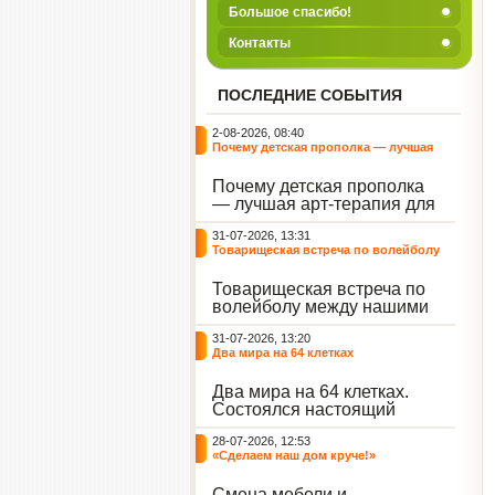
Большое спасибо!
Контакты
ПОСЛЕДНИЕ СОБЫТИЯ
2-08-2026, 08:40
Почему детская прополка — лучшая
арт-терапия для воспитателя?
Почему детская прополка
— лучшая арт-терапия для
воспитателя?
31-07-2026, 13:31
Товарищеская встреча по волейболу
между нашими воспитанниками и
сельскими ребятами
Товарищеская встреча по
волейболу между нашими
воспитанниками и
31-07-2026, 13:20
сельскими ребятами.
Два мира на 64 клетках
Два мира на 64 клетках.
Состоялся настоящий
интеллектуальный
28-07-2026, 12:53
праздник — турнир по
«Сделаем наш дом круче!»
шахматам и шашкам.
Событие вызвало
Смена мебели и