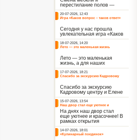
небывалый ажиотаж среди
перестилание полов —
воспитанников, превратив
дело рук профессионалов.
тихие залы центра в арену
20-07-2026, 12:43
А вот создание настоящего
напряжённых поединков,
Игра «Каков вопрос – таков ответ»
домашнего уюта — задача
громких аплодисментов и
самих воспитанников. На
жарких обсуждений.
Сегодня у нас прошла
этой неделе ребята взяли
увлекательная игра «Каков
инициативу в свои руки и
вопрос – таков ответ»,
устроили масштабную
18-07-2026, 14:20
которая собрала самых
генеральную уборку
Лето — это маленькая жизнь
любознательных
жилого корпуса.
воспитанников. Ведущим
Лето — это маленькая
игры выступил наш
жизнь, а для наших
воспитанник - Константин
воспитанниц оно
Н., который по праву носит
17-07-2026, 18:21
наполнено открытиями. В
звание самого читающего
Спасибо за экскурсию Кадровому
один из теплых дней мы
и эрудированного
центру
решили отложить кисти,
участника наших
Спасибо за экскурсию
пластилин, книги и конечно
мероприятий.
Кадровому центру и Елене
же телефоны, чтобы
Романовне за тёплую
отправиться на небольшую
15-07-2026, 13:54
встречу.
цветочную охоту в
Наш двор стал еще уютнее и
ближайший луг.
красочнее!
На днях наш двор стал
еще уютнее и красочнее! В
рамках открытия
Социальной гостиной
14-07-2026, 18:01
нашего Центра, перед
«Кулинарный поединок»
воспитанниками была