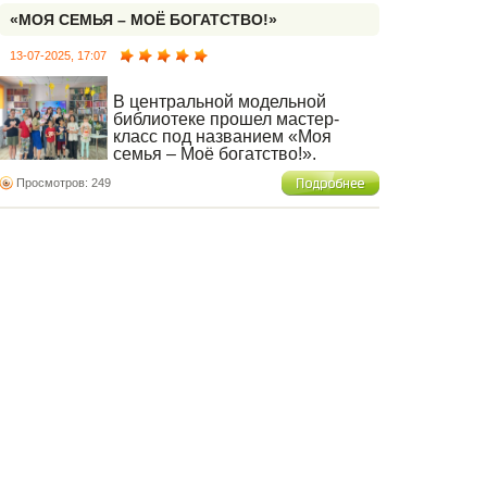
«МОЯ СЕМЬЯ – МОЁ БОГАТСТВО!»
13-07-2025, 17:07
В центральной модельной
библиотеке прошел мастер-
класс под названием «Моя
семья – Моё богатство!»,
приуроченный к
Просмотров: 249
Всероссийскому Дню семьи, любви и
верности.