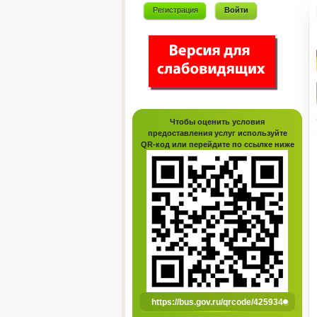
Регистрация
Войти
Чтобы оценить условия
предоставления услуг используйте
QR-код или перейдите по ссылке ниже
https://bus.gov.ru/qrcode/425934