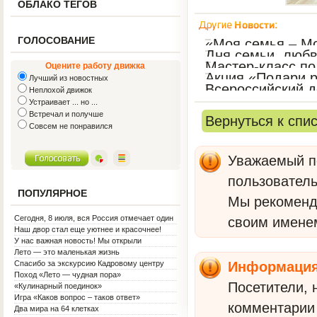
ОБЛАКО ТЕГОВ
ГОЛОСОВАНИЕ
«Моя семья – Мо
Дня семьи, любв
Мастер-класс по
Оцените работу движка
Акция «Подари 
Лучший из новостных
Валентина.
Всероссийский д
Неплохой движок
Устраивает ... но ...
Встречал и получше
Вернуться к спи
Совсем не понравился
Уважаемый по
пользователь
ПОПУЛЯРНОЕ
Мы рекомен
Сегодня, 8 июля, вся Россия отмечает один
своим имене
из самых светлых праздников — День
Наш двор стал еще уютнее и красочнее!
семьи, любви и верности!
У нас важная новость! Мы открыли
Социальную гостиную.
Лето — это маленькая жизнь
Спасибо за экскурсию Кадровому центру
Информаци
Поход «Лето — чудная пора»
Посетители, 
«Кулинарный поединок»
Игра «Каков вопрос – таков ответ»
комментарии 
Два мира на 64 клетках