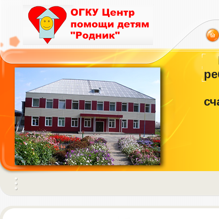
ре
сч