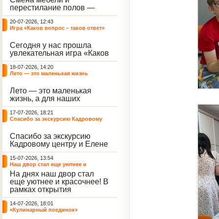
небывалый ажиотаж среди
перестилание полов —
воспитанников, превратив
дело рук профессионалов.
тихие залы центра в арену
20-07-2026, 12:43
А вот создание настоящего
напряжённых поединков,
Игра «Каков вопрос – таков ответ»
домашнего уюта — задача
громких аплодисментов и
самих воспитанников. На
жарких обсуждений.
Сегодня у нас прошла
этой неделе ребята взяли
увлекательная игра «Каков
инициативу в свои руки и
вопрос – таков ответ»,
устроили масштабную
18-07-2026, 14:20
которая собрала самых
генеральную уборку
Лето — это маленькая жизнь
любознательных
жилого корпуса.
воспитанников. Ведущим
Лето — это маленькая
игры выступил наш
жизнь, а для наших
воспитанник - Константин
воспитанниц оно
Н., который по праву носит
17-07-2026, 18:21
наполнено открытиями. В
звание самого читающего
Спасибо за экскурсию Кадровому
один из теплых дней мы
и эрудированного
центру
решили отложить кисти,
участника наших
Спасибо за экскурсию
пластилин, книги и конечно
мероприятий.
Кадровому центру и Елене
же телефоны, чтобы
Романовне за тёплую
отправиться на небольшую
15-07-2026, 13:54
встречу.
цветочную охоту в
Наш двор стал еще уютнее и
ближайший луг.
красочнее!
На днях наш двор стал
еще уютнее и красочнее! В
рамках открытия
Социальной гостиной
14-07-2026, 18:01
нашего Центра, перед
«Кулинарный поединок»
воспитанниками была