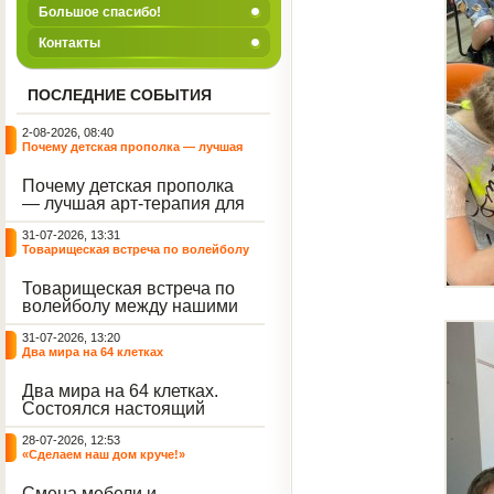
Большое спасибо!
Контакты
ПОСЛЕДНИЕ СОБЫТИЯ
2-08-2026, 08:40
Почему детская прополка — лучшая
арт-терапия для воспитателя?
Почему детская прополка
— лучшая арт-терапия для
воспитателя?
31-07-2026, 13:31
Товарищеская встреча по волейболу
между нашими воспитанниками и
сельскими ребятами
Товарищеская встреча по
волейболу между нашими
воспитанниками и
31-07-2026, 13:20
сельскими ребятами.
Два мира на 64 клетках
Два мира на 64 клетках.
Состоялся настоящий
интеллектуальный
28-07-2026, 12:53
праздник — турнир по
«Сделаем наш дом круче!»
шахматам и шашкам.
Событие вызвало
Смена мебели и