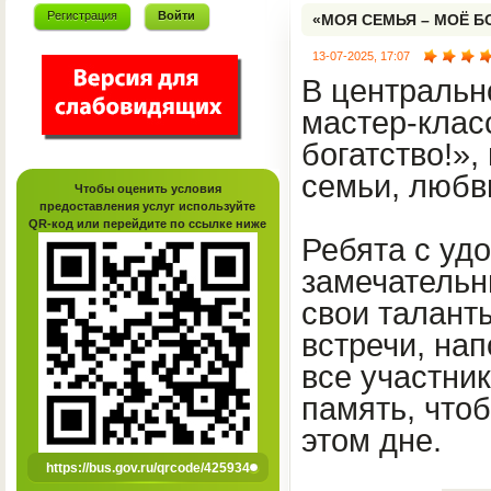
Регистрация
Войти
«МОЯ СЕМЬЯ – МОЁ Б
13-07-2025, 17:07
В центральн
мастер-клас
богатство!»
семьи, любв
Чтобы оценить условия
предоставления услуг используйте
QR-код или перейдите по ссылке ниже
Ребята с уд
замечательн
свои талант
встречи, на
все участни
память, что
этом дне.
https://bus.gov.ru/qrcode/425934