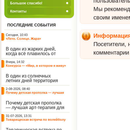
пользователь
Большое спасибо!
Мы рекомен
Контакты
своим имене
ПОСЛЕДНИЕ СОБЫТИЯ
Информаци
Сегодня, 10:43
«Лето. Солнце. Жара»
Посетители, 
В один из жарких дней,
комментарии 
когда всё плавилось от
зноя, территория нашего
Вчера, 14:32
центра наполнилась
Конкурса — «Мир, в котором я живу»
смехом, музыкой и
энергией. Но жара и
В один из солнечных
духотища не испортили
летних дней территория
нам игровую программу
нашего Центра
под названием «Лето.
2-08-2026, 08:40
превратилась в настоящую
Солнце. Жара», а
Почему детская прополка — лучшая
картинную галерею под
наоборот стали
арт-терапия для воспитателя?
открытым небом.
источником для отличного
Почему детская прополка
Воспитанники с азартом
настроения.
— лучшая арт-терапия для
взялись за цветные мелки,
воспитателя?
чтобы подарить
31-07-2026, 13:31
асфальтированным
Товарищеская встреча по волейболу
дорожкам яркие краски
между нашими воспитанниками и
лета.
сельскими ребятами
Товарищеская встреча по