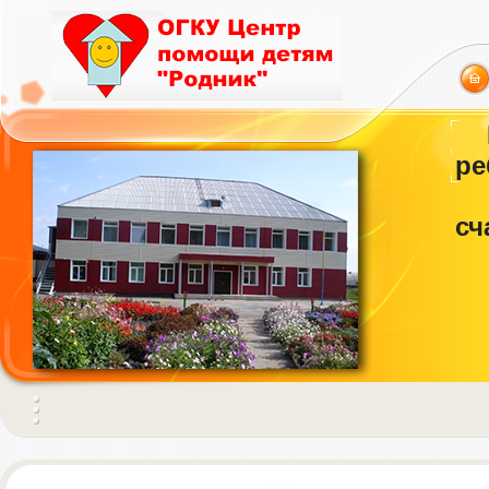
ре
сч