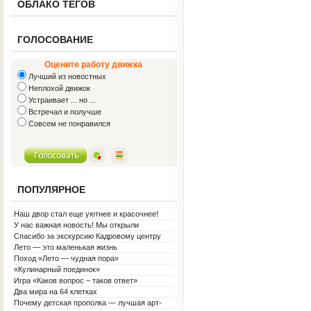
ОБЛАКО ТЕГОВ
ГОЛОСОВАНИЕ
Оцените работу движка
Лучший из новостных
Неплохой движок
Устраивает ... но ...
Встречал и получше
Совсем не понравился
ПОПУЛЯРНОЕ
Наш двор стал еще уютнее и красочнее!
У нас важная новость! Мы открыли
Социальную гостиную.
Спасибо за экскурсию Кадровому центру
Лето — это маленькая жизнь
Поход «Лето — чудная пора»
«Кулинарный поединок»
Игра «Каков вопрос – таков ответ»
Два мира на 64 клетках
Почему детская прополка — лучшая арт-