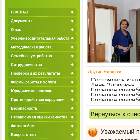
ГЛАВНАЯ
Документы
О нас
Учебно-воспитательная работа
Методическая работа
Семейное устройство
Сотрудничество
Проверки и их результаты
Состоялась колл
Формы работы и услуги
День Здоровья
Большое спасиб
Юридическая помощь
Большое спасиб
Большое спасиб
Противодействие коррупции
Безопасность
Вернуться к спи
Независимая оценки качества
Фотоальбом
Уважаемый по
Вопрос-ответ