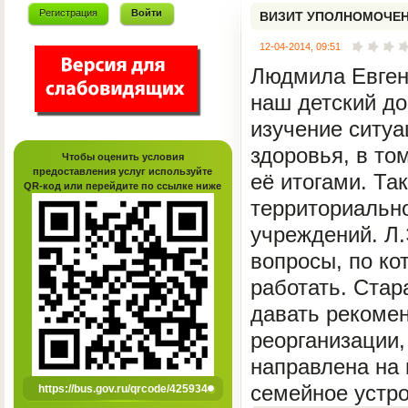
Регистрация
Войти
ВИЗИТ УПОЛНОМОЧЕН
12-04-2014, 09:51
Людмила Евген
наш детский д
изучение ситуа
здоровья, в то
Чтобы оценить условия
предоставления услуг используйте
её итогами. Та
QR-код или перейдите по ссылке ниже
территориальн
учреждений. Л
вопросы, по ко
работать. Стар
давать рекомен
реорганизации,
направлена на 
семейное устро
https://bus.gov.ru/qrcode/425934