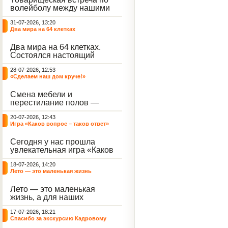
волейболу между нашими
воспитанниками и
31-07-2026, 13:20
сельскими ребятами.
Два мира на 64 клетках
Два мира на 64 клетках.
Состоялся настоящий
интеллектуальный
28-07-2026, 12:53
праздник — турнир по
«Сделаем наш дом круче!»
шахматам и шашкам.
Событие вызвало
Смена мебели и
небывалый ажиотаж среди
перестилание полов —
воспитанников, превратив
дело рук профессионалов.
тихие залы центра в арену
20-07-2026, 12:43
А вот создание настоящего
напряжённых поединков,
Игра «Каков вопрос – таков ответ»
домашнего уюта — задача
громких аплодисментов и
самих воспитанников. На
жарких обсуждений.
Сегодня у нас прошла
этой неделе ребята взяли
увлекательная игра «Каков
инициативу в свои руки и
вопрос – таков ответ»,
устроили масштабную
18-07-2026, 14:20
которая собрала самых
генеральную уборку
Лето — это маленькая жизнь
любознательных
жилого корпуса.
воспитанников. Ведущим
Лето — это маленькая
игры выступил наш
жизнь, а для наших
воспитанник - Константин
воспитанниц оно
Н., который по праву носит
17-07-2026, 18:21
наполнено открытиями. В
звание самого читающего
Спасибо за экскурсию Кадровому
один из теплых дней мы
и эрудированного
центру