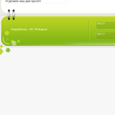
терапия для воспитателя?
«Сделаем наш дом круче!»
Разработка -
РА "Редимикс"