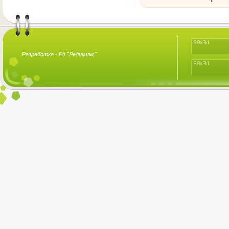
Разработка -
РА "Редимикс"