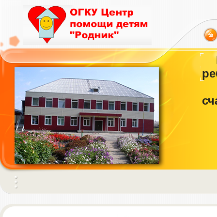
ре
сч