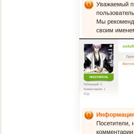
Уважаемый по
пользователь
Мы рекомен
своим имене
xotu
Груп
Восточ
Публикаций: 0
Комментариев: 1
ICQ:
Информаци
Посетители, 
комментарии 