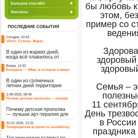
Большое спасибо!
бы любовь к
Контакты
этом, бе
пример со с
ПОСЛЕДНИЕ СОБЫТИЯ
ведени
Сегодня, 10:43
«Лето. Солнце. Жара»
Здорова
В один из жарких дней,
когда всё плавилось от
здоровый 
зноя, территория нашего
Вчера, 14:32
здоровый
центра наполнилась
Конкурса — «Мир, в котором я живу»
смехом, музыкой и
энергией. Но жара и
В один из солнечных
духотища не испортили
Семья – э
летних дней территория
нам игровую программу
нашего Центра
под названием «Лето.
полезны
2-08-2026, 08:40
превратилась в настоящую
Солнце. Жара», а
Почему детская прополка — лучшая
картинную галерею под
наоборот стали
11 сентябр
арт-терапия для воспитателя?
открытым небом.
источником для отличного
Почему детская прополка
Воспитанники с азартом
настроения.
День трезвос
— лучшая арт-терапия для
взялись за цветные мелки,
воспитателя?
чтобы подарить
в России
31-07-2026, 13:31
асфальтированным
Товарищеская встреча по волейболу
праздника 
дорожкам яркие краски
между нашими воспитанниками и
лета.
сельскими ребятами
Товарищеская встреча по