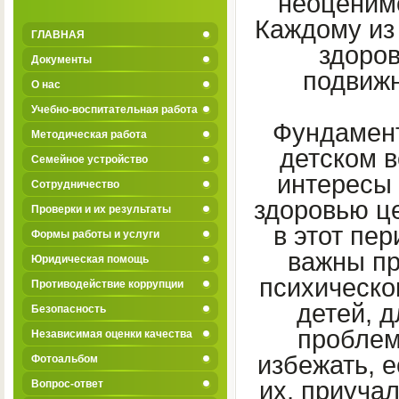
неоценимо
Каждому из
ГЛАВНАЯ
здоро
Документы
подвижн
О нас
Учебно-воспитательная работа
Фундамент
Методическая работа
детском в
Семейное устройство
интересы 
Сотрудничество
здоровью ц
Проверки и их результаты
в этот пе
Формы работы и услуги
важны пр
Юридическая помощь
психическо
Противодействие коррупции
детей, 
Безопасность
проблем
Независимая оценки качества
избежать, 
Фотоальбом
их, приуча
Вопрос-ответ