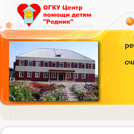
ре
сч