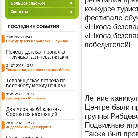
Большое спасибо!
конкурсе турис
Контакты
фестивале обу
«Школа безопас
ПОСЛЕДНИЕ СОБЫТИЯ
«Школа безопа
2-08-2026, 08:40
Почему детская прополка — лучшая
победителей!
арт-терапия для воспитателя?
Почему детская прополка
— лучшая арт-терапия для
воспитателя?
31-07-2026, 13:31
Товарищеская встреча по волейболу
между нашими воспитанниками и
сельскими ребятами
Товарищеская встреча по
волейболу между нашими
воспитанниками и
31-07-2026, 13:20
сельскими ребятами.
Летние каникул
Два мира на 64 клетках
Центре были п
Два мира на 64 клетках.
Состоялся настоящий
группы Рябцев
интеллектуальный
Подвижные игры
28-07-2026, 12:53
праздник — турнир по
«Сделаем наш дом круче!»
шахматам и шашкам.
Также был про
Событие вызвало
Смена мебели и