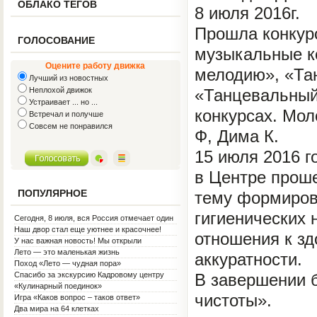
ОБЛАКО ТЕГОВ
8 июля 2016г.
Прошла конкурс
ГОЛОСОВАНИЕ
музыкальные ко
Оцените работу движка
мелодию», «Тан
Лучший из новостных
Неплохой движок
«Танцевальный 
Устраивает ... но ...
конкурсах. Мо
Встречал и получше
Совсем не понравился
Ф, Дима К.
15 июля 2016 г
в Центре проше
ПОПУЛЯРНОЕ
тему формиров
гигиенических 
Сегодня, 8 июля, вся Россия отмечает один
из самых светлых праздников — День
Наш двор стал еще уютнее и красочнее!
отношения к зд
семьи, любви и верности!
У нас важная новость! Мы открыли
Социальную гостиную.
Лето — это маленькая жизнь
аккуратности.
Поход «Лето — чудная пора»
Спасибо за экскурсию Кадровому центру
В завершении 
«Кулинарный поединок»
чистоты».
Игра «Каков вопрос – таков ответ»
Два мира на 64 клетках