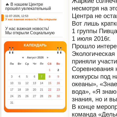
Жаркие солнечн
поставлена задача, как
🔥 В нашем Центре
можно ярче и красивее
несмотря на эт
прошёл увлекательный
расписать забор.
«Кулинарный поединок»
Центра не оста
11-07-2026, 12:53
между воспитанниками
У нас важная новость! Мы открыли
первого и второго
Вот лишь кратк
Социальную гостиную.
корпусов!
У нас важная новость!
Под руководством
1 группы Пивц
Мы открыли Социальную
воспитателей Кореньковой
гостиную, где женщины с
1 июля 2016г.
Е. М. и Рябцевой Е. П.
детьми, оказавшиеся в
ребята готовили
Прошло интере
трудной жизненной
КАЛЕНДАРЬ
ароматные пирожки с
ситуации, могут получить
капустой 🫓🥬 и
Экологическая 
комплексную социально-
классические — с луком и
психологическую и
«
Август 2026 »
яйцом
приняли участ
педагогическую поддержку.
Пн
Вт
Ср
Чт
Пт
Сб
Вс
Соревнования 
1
2
конкурсы под н
3
4
5
6
7
8
9
океаны», «Знае
10
11
12
13
14
15
16
17
18
19
20
21
22
23
вода», «Я знаю
24
25
26
27
28
29
30
знания, но и в
31
В конце меропр
команда «Дель