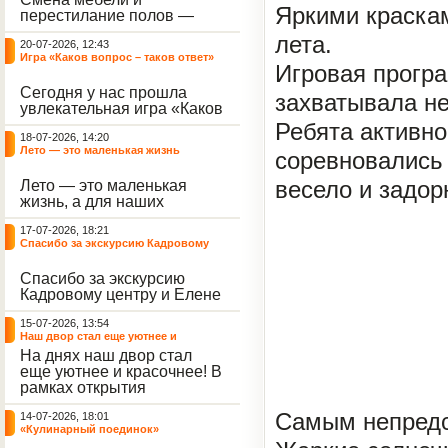
небывалый ажиотаж среди
Яркими краска
перестилание полов —
воспитанников, превратив
дело рук профессионалов.
тихие залы центра в арену
лета.
20-07-2026, 12:43
А вот создание настоящего
напряжённых поединков,
Игра «Каков вопрос – таков ответ»
домашнего уюта — задача
громких аплодисментов и
Игровая прогр
самих воспитанников. На
жарких обсуждений.
Сегодня у нас прошла
этой неделе ребята взяли
захватывала не
увлекательная игра «Каков
инициативу в свои руки и
вопрос – таков ответ»,
Ребята активно
устроили масштабную
18-07-2026, 14:20
которая собрала самых
генеральную уборку
Лето — это маленькая жизнь
соревновались 
любознательных
жилого корпуса.
воспитанников. Ведущим
весело и задор
Лето — это маленькая
игры выступил наш
жизнь, а для наших
воспитанник - Константин
воспитанниц оно
Н., который по праву носит
17-07-2026, 18:21
наполнено открытиями. В
звание самого читающего
Спасибо за экскурсию Кадровому
один из теплых дней мы
и эрудированного
центру
решили отложить кисти,
участника наших
Спасибо за экскурсию
пластилин, книги и конечно
мероприятий.
Кадровому центру и Елене
же телефоны, чтобы
Романовне за тёплую
отправиться на небольшую
15-07-2026, 13:54
встречу.
цветочную охоту в
Наш двор стал еще уютнее и
ближайший луг.
красочнее!
На днях наш двор стал
еще уютнее и красочнее! В
рамках открытия
Социальной гостиной
Самым непредс
14-07-2026, 18:01
нашего Центра, перед
«Кулинарный поединок»
воспитанниками была