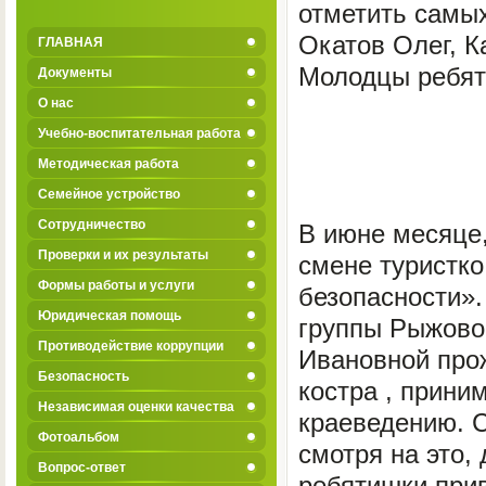
отметить самых
Окатов Олег, К
ГЛАВНАЯ
Молодцы ребята
Документы
О нас
Учебно-воспитательная работа
Методическая работа
Семейное устройство
Сотрудничество
В июне месяце
Проверки и их результаты
смене туристко
Формы работы и услуги
безопасности».
Юридическая помощь
группы Рыжово
Противодействие коррупции
Ивановной прож
Безопасность
костра , прини
Независимая оценки качества
краеведению. С
Фотоальбом
смотря на это,
Вопрос-ответ
ребятишки прив