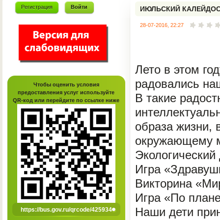
Регистрация
Войти
ИЮЛЬСКИЙ КАЛЕЙДО
28-07-2016, 22:27
Лето в этом го
радовались на
Чтобы оценить условия
предоставления услуг используйте
В такие радост
QR-код или перейдите по ссылке ниже
интеллектуальн
образа жизни, 
окружающему м
Экологический 
Игра «Здравуш
Викторина «Ми
Игра «По плане
Наши дети прин
https://bus.gov.ru/qrcode/425934