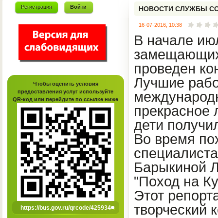
Регистрация
Войти
НОВОСТИ СЛУЖБЫ С
16-07-2016, 10:38
В начале ию
замещающих
проведен кон
Лучшие рабо
Чтобы оценить условия
предоставления услуг используйте
международн
QR-код или перейдите по ссылке ниже
прекрасное 
дети получи
Во время по
специалиста
Барыкиной Л
"Поход на Ку
Этот репорт
творческий 
https://bus.gov.ru/qrcode/425934