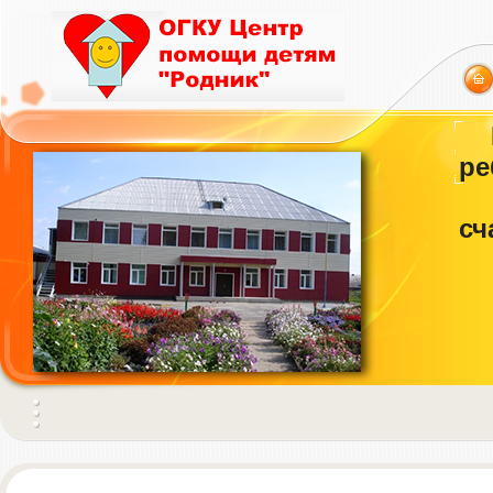
ре
сч