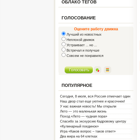
ОБЛАКО ТЕГОВ
ГОЛОСОВАНИЕ
Оцените работу движка
Лучший из новостных
Неплохой движок
Устраивает ... но ...
Встречал и получше
Совсем не понравился
ПОПУЛЯРНОЕ
Сегодня, 8 июля, вся Россия отмечает один
из самых светлых праздников — День
Наш двор стал еще уютнее и красочнее!
семьи, любви и верности!
У нас важная новость! Мы открыли
Социальную гостиную.
Лето — это маленькая жизнь
Поход «Лето — чудная пора»
Спасибо за экскурсию Кадровому центру
«Кулинарный поединок»
Игра «Каков вопрос – таков ответ»
Два мира на 64 клетках