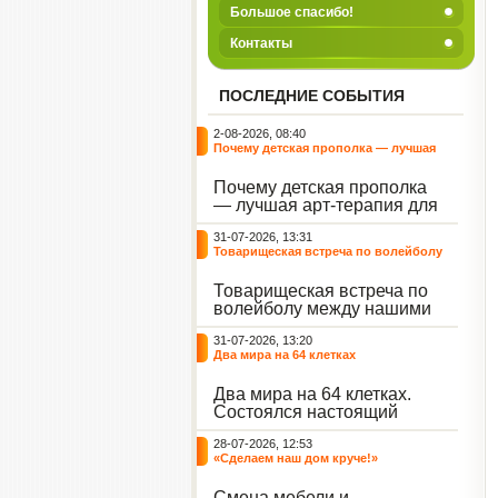
Большое спасибо!
Контакты
ПОСЛЕДНИЕ СОБЫТИЯ
2-08-2026, 08:40
Почему детская прополка — лучшая
арт-терапия для воспитателя?
Почему детская прополка
— лучшая арт-терапия для
воспитателя?
31-07-2026, 13:31
Товарищеская встреча по волейболу
между нашими воспитанниками и
сельскими ребятами
Товарищеская встреча по
волейболу между нашими
воспитанниками и
31-07-2026, 13:20
сельскими ребятами.
Два мира на 64 клетках
Два мира на 64 клетках.
Состоялся настоящий
интеллектуальный
28-07-2026, 12:53
праздник — турнир по
«Сделаем наш дом круче!»
шахматам и шашкам.
Событие вызвало
Смена мебели и