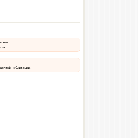
атель.
нем.
 данной публикации.