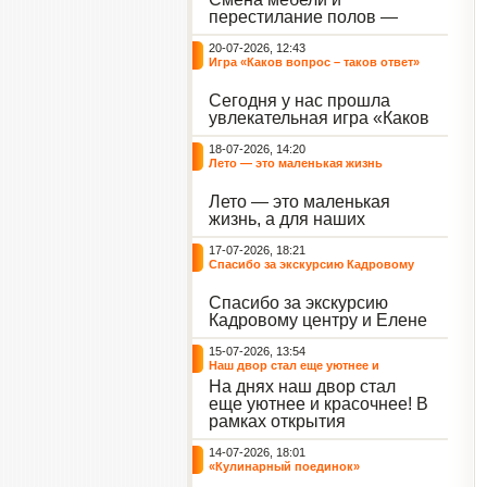
небывалый ажиотаж среди
перестилание полов —
воспитанников, превратив
дело рук профессионалов.
тихие залы центра в арену
20-07-2026, 12:43
А вот создание настоящего
напряжённых поединков,
Игра «Каков вопрос – таков ответ»
домашнего уюта — задача
громких аплодисментов и
самих воспитанников. На
жарких обсуждений.
Сегодня у нас прошла
этой неделе ребята взяли
увлекательная игра «Каков
инициативу в свои руки и
вопрос – таков ответ»,
устроили масштабную
18-07-2026, 14:20
которая собрала самых
генеральную уборку
Лето — это маленькая жизнь
любознательных
жилого корпуса.
воспитанников. Ведущим
Лето — это маленькая
игры выступил наш
жизнь, а для наших
воспитанник - Константин
воспитанниц оно
Н., который по праву носит
17-07-2026, 18:21
наполнено открытиями. В
звание самого читающего
Спасибо за экскурсию Кадровому
один из теплых дней мы
и эрудированного
центру
решили отложить кисти,
участника наших
Спасибо за экскурсию
пластилин, книги и конечно
мероприятий.
Кадровому центру и Елене
же телефоны, чтобы
Романовне за тёплую
отправиться на небольшую
15-07-2026, 13:54
встречу.
цветочную охоту в
Наш двор стал еще уютнее и
ближайший луг.
красочнее!
На днях наш двор стал
еще уютнее и красочнее! В
рамках открытия
Социальной гостиной
14-07-2026, 18:01
нашего Центра, перед
«Кулинарный поединок»
воспитанниками была