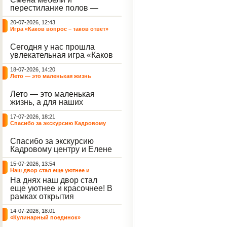
небывалый ажиотаж среди
перестилание полов —
воспитанников, превратив
дело рук профессионалов.
тихие залы центра в арену
20-07-2026, 12:43
А вот создание настоящего
напряжённых поединков,
Игра «Каков вопрос – таков ответ»
домашнего уюта — задача
громких аплодисментов и
самих воспитанников. На
жарких обсуждений.
Сегодня у нас прошла
этой неделе ребята взяли
увлекательная игра «Каков
инициативу в свои руки и
вопрос – таков ответ»,
устроили масштабную
18-07-2026, 14:20
которая собрала самых
генеральную уборку
Лето — это маленькая жизнь
любознательных
жилого корпуса.
воспитанников. Ведущим
Лето — это маленькая
игры выступил наш
жизнь, а для наших
воспитанник - Константин
воспитанниц оно
Н., который по праву носит
17-07-2026, 18:21
наполнено открытиями. В
звание самого читающего
Спасибо за экскурсию Кадровому
один из теплых дней мы
и эрудированного
центру
решили отложить кисти,
участника наших
Спасибо за экскурсию
пластилин, книги и конечно
мероприятий.
Кадровому центру и Елене
же телефоны, чтобы
Романовне за тёплую
отправиться на небольшую
15-07-2026, 13:54
встречу.
цветочную охоту в
Наш двор стал еще уютнее и
ближайший луг.
красочнее!
На днях наш двор стал
еще уютнее и красочнее! В
рамках открытия
Социальной гостиной
14-07-2026, 18:01
нашего Центра, перед
«Кулинарный поединок»
воспитанниками была