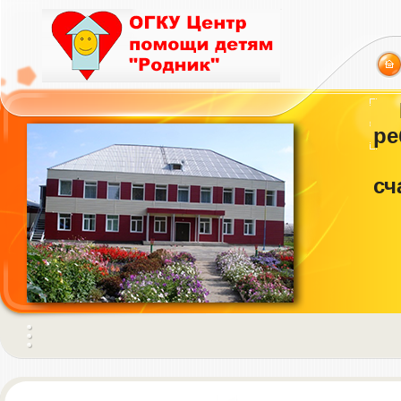
ре
сч