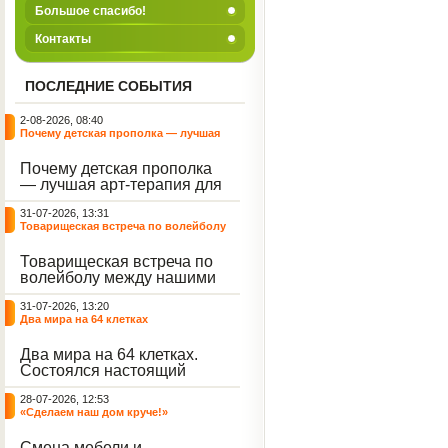
Большое спасибо!
Контакты
ПОСЛЕДНИЕ СОБЫТИЯ
2-08-2026, 08:40
Почему детская прополка — лучшая
арт-терапия для воспитателя?
Почему детская прополка
— лучшая арт-терапия для
воспитателя?
31-07-2026, 13:31
Товарищеская встреча по волейболу
между нашими воспитанниками и
сельскими ребятами
Товарищеская встреча по
волейболу между нашими
воспитанниками и
31-07-2026, 13:20
сельскими ребятами.
Два мира на 64 клетках
Два мира на 64 клетках.
Состоялся настоящий
интеллектуальный
28-07-2026, 12:53
праздник — турнир по
«Сделаем наш дом круче!»
шахматам и шашкам.
Событие вызвало
Смена мебели и