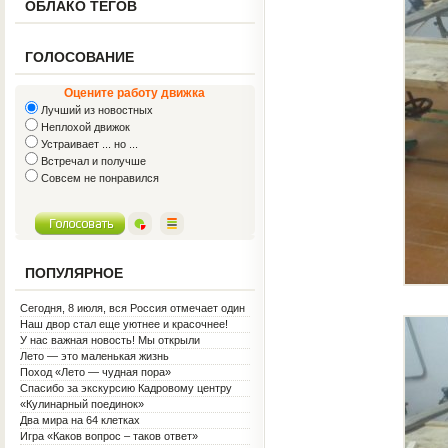
ОБЛАКО ТЕГОВ
ГОЛОСОВАНИЕ
Оцените работу движка
Лучший из новостных
Неплохой движок
Устраивает ... но ...
Встречал и получше
Совсем не понравился
ПОПУЛЯРНОЕ
Сегодня, 8 июля, вся Россия отмечает один
из самых светлых праздников — День
Наш двор стал еще уютнее и красочнее!
семьи, любви и верности!
У нас важная новость! Мы открыли
Социальную гостиную.
Лето — это маленькая жизнь
Поход «Лето — чудная пора»
Спасибо за экскурсию Кадровому центру
«Кулинарный поединок»
Два мира на 64 клетках
Игра «Каков вопрос – таков ответ»