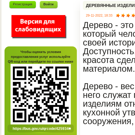
Регистрация
Войти
ДЕРЕВЯННЫЕ ИЗДЕЛИ
29-11-2022, 18:33
Дерево - эт
который чел
своей истор
Доступность
Чтобы оценить условия
предоставления услуг используйте
красота сде
QR-код или перейдите по ссылке ниже
материалом.
Дерево - ве
него служат 
изделиям от
кухонной утв
сооружения, 
https://bus.gov.ru/qrcode/425934