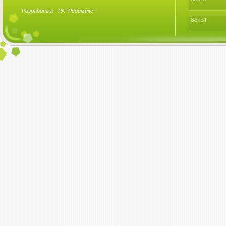
Разработка -
РА "Редимикс"