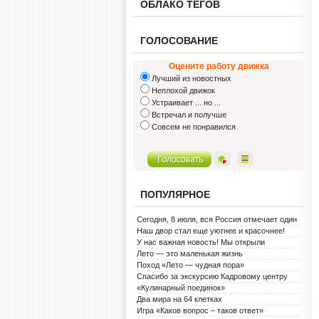
ОБЛАКО ТЕГОВ
ГОЛОСОВАНИЕ
Оцените работу движка
Лучший из новостных
Неплохой движок
Устраивает ... но ...
Встречал и получше
Совсем не понравился
ПОПУЛЯРНОЕ
Сегодня, 8 июля, вся Россия отмечает один
из самых светлых праздников — День
Наш двор стал еще уютнее и красочнее!
семьи, любви и верности!
У нас важная новость! Мы открыли
Социальную гостиную.
Лето — это маленькая жизнь
Поход «Лето — чудная пора»
Спасибо за экскурсию Кадровому центру
«Кулинарный поединок»
Два мира на 64 клетках
Игра «Каков вопрос – таков ответ»