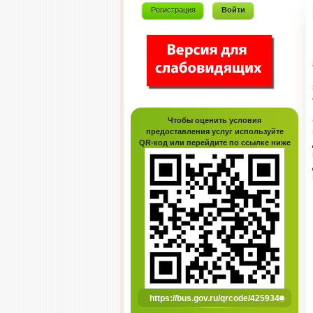
Регистрация
Войти
Чтобы оценить условия
предоставления услуг используйте
QR-код или перейдите по ссылке ниже
https://bus.gov.ru/qrcode/425934