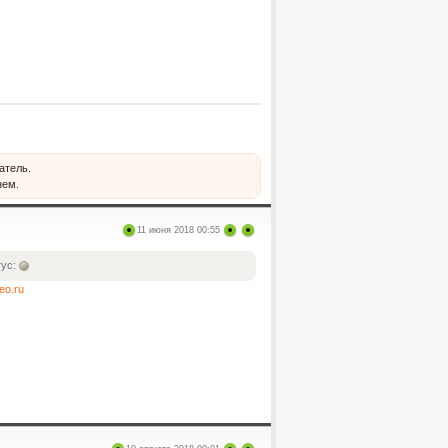
атель.
нем.
11 июня 2018 00:55
тус:
deo.ru