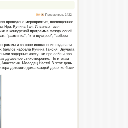
Просмотров: 1422
ыло проведено мероприятие, посвященное
ва Ира, Кучина Тая, Ильиных Галя,
чки в конкурсной программе между собой
к: "разминка", "кто шустрее", "собери
нограммы и за свое исполнение отдавали
х баллов набрала Кучина Таисия. Звучала
лнили задорные частушки про себя и про
ав душевное стихотворение. По итогам
 Анастасия. Молодец Настя! В этот день
ектора детского дома каждой девочке были