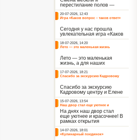
небывалый ажиотаж среди
перестилание полов —
воспитанников, превратив
дело рук профессионалов.
тихие залы центра в арену
20-07-2026, 12:43
А вот создание настоящего
напряжённых поединков,
Игра «Каков вопрос – таков ответ»
домашнего уюта — задача
громких аплодисментов и
самих воспитанников. На
жарких обсуждений.
Сегодня у нас прошла
этой неделе ребята взяли
увлекательная игра «Каков
инициативу в свои руки и
вопрос – таков ответ»,
устроили масштабную
18-07-2026, 14:20
которая собрала самых
генеральную уборку
Лето — это маленькая жизнь
любознательных
жилого корпуса.
воспитанников. Ведущим
Лето — это маленькая
игры выступил наш
жизнь, а для наших
воспитанник - Константин
воспитанниц оно
Н., который по праву носит
17-07-2026, 18:21
наполнено открытиями. В
звание самого читающего
Спасибо за экскурсию Кадровому
один из теплых дней мы
и эрудированного
центру
решили отложить кисти,
участника наших
Спасибо за экскурсию
пластилин, книги и конечно
мероприятий.
Кадровому центру и Елене
же телефоны, чтобы
Романовне за тёплую
отправиться на небольшую
15-07-2026, 13:54
встречу.
цветочную охоту в
Наш двор стал еще уютнее и
ближайший луг.
красочнее!
На днях наш двор стал
еще уютнее и красочнее! В
рамках открытия
Социальной гостиной
14-07-2026, 18:01
нашего Центра, перед
«Кулинарный поединок»
воспитанниками была