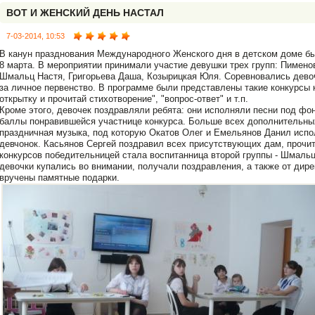
ВОТ И ЖЕНСКИЙ ДЕНЬ НАСТАЛ
7-03-2014, 10:53
В канун празднования Международного Женского дня в детском доме б
8 марта. В мероприятии принимали участие девушки трех групп: Пимено
Шмальц Настя, Григорьева Даша, Козырицкая Юля. Соревновались дево
за личное первенство. В программе были представлены такие конкурсы ка
открытку и прочитай стихотворение", "вопрос-ответ" и т.п.
Кроме этого, девочек поздравляли ребята: они исполняли песни под фо
баллы понравившейся участнице конкурса. Больше всех дополнительны
праздничная музыка, под которую Окатов Олег и Емельянов Данил испо
девчонок. Касьянов Сергей поздравил всех присутствующих дам, прочит
конкурсов победительницей стала воспитанница второй группы - Шмальц
девочки купались во внимании, получали поздравления, а также от дир
вручены памятные подарки.