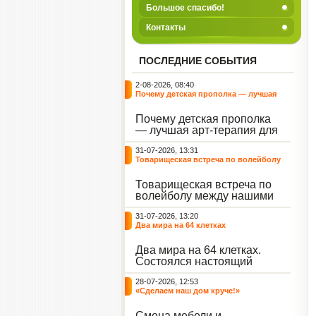
Большое спасибо!
Контакты
ПОСЛЕДНИЕ СОБЫТИЯ
2-08-2026, 08:40
Почему детская прополка — лучшая
арт-терапия для воспитателя?
Почему детская прополка
— лучшая арт-терапия для
воспитателя?
31-07-2026, 13:31
Товарищеская встреча по волейболу
между нашими воспитанниками и
сельскими ребятами
Товарищеская встреча по
волейболу между нашими
воспитанниками и
31-07-2026, 13:20
сельскими ребятами.
Два мира на 64 клетках
Два мира на 64 клетках.
Состоялся настоящий
интеллектуальный
28-07-2026, 12:53
праздник — турнир по
«Сделаем наш дом круче!»
шахматам и шашкам.
Событие вызвало
Смена мебели и