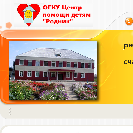
ре
сч