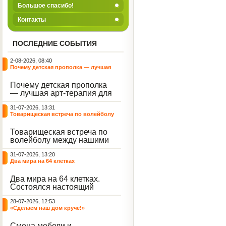
Большое спасибо!
Контакты
ПОСЛЕДНИЕ СОБЫТИЯ
2-08-2026, 08:40
Почему детская прополка — лучшая
арт-терапия для воспитателя?
Почему детская прополка
— лучшая арт-терапия для
воспитателя?
31-07-2026, 13:31
Товарищеская встреча по волейболу
между нашими воспитанниками и
сельскими ребятами
Товарищеская встреча по
волейболу между нашими
воспитанниками и
31-07-2026, 13:20
сельскими ребятами.
Два мира на 64 клетках
Два мира на 64 клетках.
Состоялся настоящий
интеллектуальный
28-07-2026, 12:53
праздник — турнир по
«Сделаем наш дом круче!»
шахматам и шашкам.
Событие вызвало
Смена мебели и