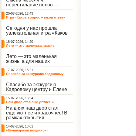
небывалый ажиотаж среди
перестилание полов —
воспитанников, превратив
дело рук профессионалов.
тихие залы центра в арену
20-07-2026, 12:43
А вот создание настоящего
напряжённых поединков,
Игра «Каков вопрос – таков ответ»
домашнего уюта — задача
громких аплодисментов и
самих воспитанников. На
жарких обсуждений.
Сегодня у нас прошла
этой неделе ребята взяли
увлекательная игра «Каков
инициативу в свои руки и
вопрос – таков ответ»,
устроили масштабную
18-07-2026, 14:20
которая собрала самых
генеральную уборку
Лето — это маленькая жизнь
любознательных
жилого корпуса.
воспитанников. Ведущим
Лето — это маленькая
игры выступил наш
жизнь, а для наших
воспитанник - Константин
воспитанниц оно
Н., который по праву носит
17-07-2026, 18:21
наполнено открытиями. В
звание самого читающего
Спасибо за экскурсию Кадровому
один из теплых дней мы
и эрудированного
центру
решили отложить кисти,
участника наших
Спасибо за экскурсию
пластилин, книги и конечно
мероприятий.
Кадровому центру и Елене
же телефоны, чтобы
Романовне за тёплую
отправиться на небольшую
15-07-2026, 13:54
встречу.
цветочную охоту в
Наш двор стал еще уютнее и
ближайший луг.
красочнее!
На днях наш двор стал
еще уютнее и красочнее! В
рамках открытия
Социальной гостиной
14-07-2026, 18:01
нашего Центра, перед
«Кулинарный поединок»
воспитанниками была