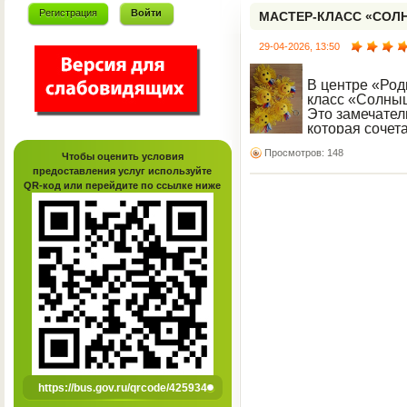
Регистрация
Войти
МАСТЕР-КЛАСС «СО
РОДИНЫ»
29-04-2026, 13:50
В центре «Род
класс «Солны
Это замечател
которая сочета
воспитание лю
Просмотров: 148
Чтобы оценить условия
предоставления услуг используйте
QR-код или перейдите по ссылке ниже
https://bus.gov.ru/qrcode/425934