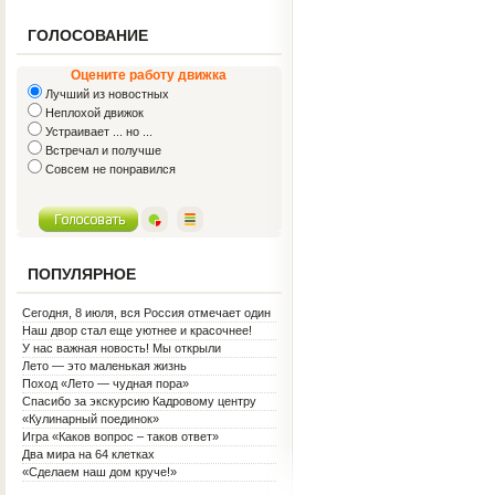
ГОЛОСОВАНИЕ
Оцените работу движка
Лучший из новостных
Неплохой движок
Устраивает ... но ...
Встречал и получше
Совсем не понравился
ПОПУЛЯРНОЕ
Сегодня, 8 июля, вся Россия отмечает один
из самых светлых праздников — День
Наш двор стал еще уютнее и красочнее!
семьи, любви и верности!
У нас важная новость! Мы открыли
Социальную гостиную.
Лето — это маленькая жизнь
Поход «Лето — чудная пора»
Спасибо за экскурсию Кадровому центру
«Кулинарный поединок»
Игра «Каков вопрос – таков ответ»
Два мира на 64 клетках
«Сделаем наш дом круче!»