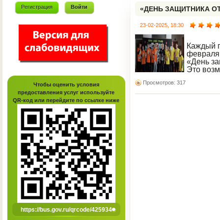
Регистрация
Войти
«ДЕНЬ ЗАЩИТНИКА О
23-02-2025, 18:30
Каждый г
февраля
«День за
Это возм
напомнит
Просмотров: 317
такое смелость, отвага
Чтобы оценить условия
мужество. Отечество –
предоставления услуг используйте
Родина!
QR-код или перейдите по ссылке ниже
https://bus.gov.ru/qrcode/425934