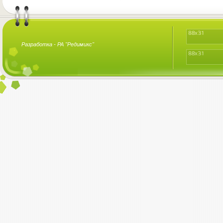
Разработка -
РА "Редимикс"