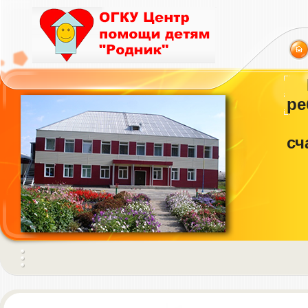
ре
сч