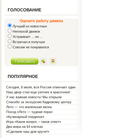
ГОЛОСОВАНИЕ
Оцените работу движка
Лучший из новостных
Неплохой движок
Устраивает ... но ...
Встречал и получше
Совсем не понравился
ПОПУЛЯРНОЕ
Сегодня, 8 июля, вся Россия отмечает один
из самых светлых праздников — День
Наш двор стал еще уютнее и красочнее!
семьи, любви и верности!
У нас важная новость! Мы открыли
Социальную гостиную.
Спасибо за экскурсию Кадровому центру
Лето — это маленькая жизнь
Поход «Лето — чудная пора»
«Кулинарный поединок»
Игра «Каков вопрос – таков ответ»
Два мира на 64 клетках
«Сделаем наш дом круче!»