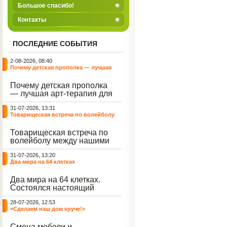
Большое спасибо!
Контакты
ПОСЛЕДНИЕ СОБЫТИЯ
2-08-2026, 08:40
Почему детская прополка — лучшая
арт-терапия для воспитателя?
Почему детская прополка
— лучшая арт-терапия для
воспитателя?
31-07-2026, 13:31
Товарищеская встреча по волейболу
между нашими воспитанниками и
сельскими ребятами
Товарищеская встреча по
волейболу между нашими
воспитанниками и
31-07-2026, 13:20
сельскими ребятами.
Два мира на 64 клетках
Два мира на 64 клетках.
Состоялся настоящий
интеллектуальный
28-07-2026, 12:53
праздник — турнир по
«Сделаем наш дом круче!»
шахматам и шашкам.
Событие вызвало
Смена мебели и