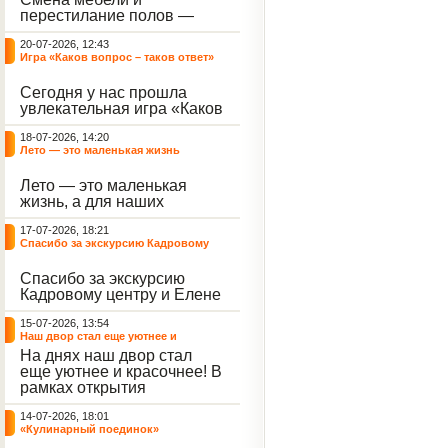
небывалый ажиотаж среди
перестилание полов —
воспитанников, превратив
дело рук профессионалов.
тихие залы центра в арену
20-07-2026, 12:43
А вот создание настоящего
напряжённых поединков,
Игра «Каков вопрос – таков ответ»
домашнего уюта — задача
громких аплодисментов и
самих воспитанников. На
жарких обсуждений.
Сегодня у нас прошла
этой неделе ребята взяли
увлекательная игра «Каков
инициативу в свои руки и
вопрос – таков ответ»,
устроили масштабную
18-07-2026, 14:20
которая собрала самых
генеральную уборку
Лето — это маленькая жизнь
любознательных
жилого корпуса.
воспитанников. Ведущим
Лето — это маленькая
игры выступил наш
жизнь, а для наших
воспитанник - Константин
воспитанниц оно
Н., который по праву носит
17-07-2026, 18:21
наполнено открытиями. В
звание самого читающего
Спасибо за экскурсию Кадровому
один из теплых дней мы
и эрудированного
центру
решили отложить кисти,
участника наших
Спасибо за экскурсию
пластилин, книги и конечно
мероприятий.
Кадровому центру и Елене
же телефоны, чтобы
Романовне за тёплую
отправиться на небольшую
15-07-2026, 13:54
встречу.
цветочную охоту в
Наш двор стал еще уютнее и
ближайший луг.
красочнее!
На днях наш двор стал
еще уютнее и красочнее! В
рамках открытия
Социальной гостиной
14-07-2026, 18:01
нашего Центра, перед
«Кулинарный поединок»
воспитанниками была