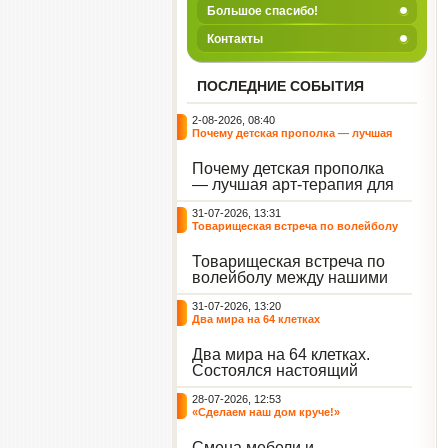
Большое спасибо!
Контакты
ПОСЛЕДНИЕ СОБЫТИЯ
2-08-2026, 08:40
Почему детская прополка — лучшая
арт-терапия для воспитателя?
Почему детская прополка
— лучшая арт-терапия для
воспитателя?
31-07-2026, 13:31
Товарищеская встреча по волейболу
между нашими воспитанниками и
сельскими ребятами
Товарищеская встреча по
волейболу между нашими
воспитанниками и
31-07-2026, 13:20
сельскими ребятами.
Два мира на 64 клетках
Два мира на 64 клетках.
Состоялся настоящий
интеллектуальный
28-07-2026, 12:53
праздник — турнир по
«Сделаем наш дом круче!»
шахматам и шашкам.
Событие вызвало
Смена мебели и