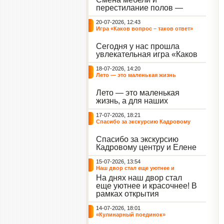
небывалый ажиотаж среди
перестилание полов —
воспитанников, превратив
дело рук профессионалов.
тихие залы центра в арену
20-07-2026, 12:43
А вот создание настоящего
напряжённых поединков,
Игра «Каков вопрос – таков ответ»
домашнего уюта — задача
громких аплодисментов и
самих воспитанников. На
жарких обсуждений.
Сегодня у нас прошла
этой неделе ребята взяли
увлекательная игра «Каков
инициативу в свои руки и
вопрос – таков ответ»,
устроили масштабную
18-07-2026, 14:20
которая собрала самых
генеральную уборку
Лето — это маленькая жизнь
любознательных
жилого корпуса.
воспитанников. Ведущим
Лето — это маленькая
игры выступил наш
жизнь, а для наших
воспитанник - Константин
воспитанниц оно
Н., который по праву носит
17-07-2026, 18:21
наполнено открытиями. В
звание самого читающего
Спасибо за экскурсию Кадровому
один из теплых дней мы
и эрудированного
центру
решили отложить кисти,
участника наших
Спасибо за экскурсию
пластилин, книги и конечно
мероприятий.
Кадровому центру и Елене
же телефоны, чтобы
Романовне за тёплую
отправиться на небольшую
15-07-2026, 13:54
встречу.
цветочную охоту в
Наш двор стал еще уютнее и
ближайший луг.
красочнее!
На днях наш двор стал
еще уютнее и красочнее! В
рамках открытия
Социальной гостиной
14-07-2026, 18:01
нашего Центра, перед
«Кулинарный поединок»
воспитанниками была