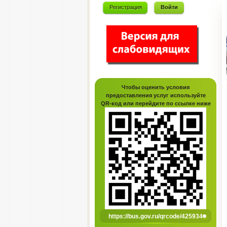
Регистрация
Войти
Чтобы оценить условия
предоставления услуг используйте
QR-код или перейдите по ссылке ниже
https://bus.gov.ru/qrcode/425934