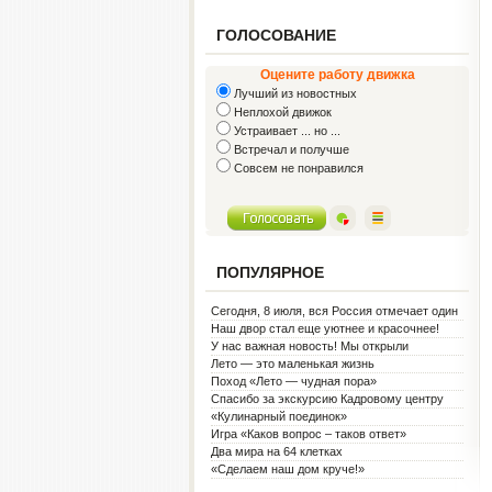
ГОЛОСОВАНИЕ
Оцените работу движка
Лучший из новостных
Неплохой движок
Устраивает ... но ...
Встречал и получше
Совсем не понравился
ПОПУЛЯРНОЕ
Сегодня, 8 июля, вся Россия отмечает один
из самых светлых праздников — День
Наш двор стал еще уютнее и красочнее!
семьи, любви и верности!
У нас важная новость! Мы открыли
Социальную гостиную.
Лето — это маленькая жизнь
Поход «Лето — чудная пора»
Спасибо за экскурсию Кадровому центру
«Кулинарный поединок»
Игра «Каков вопрос – таков ответ»
Два мира на 64 клетках
«Сделаем наш дом круче!»