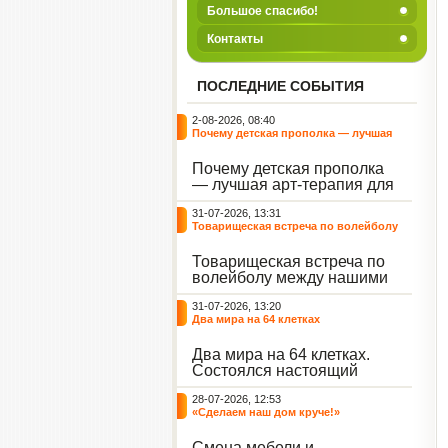
Большое спасибо!
Контакты
ПОСЛЕДНИЕ СОБЫТИЯ
2-08-2026, 08:40
Почему детская прополка — лучшая
арт-терапия для воспитателя?
Почему детская прополка
— лучшая арт-терапия для
воспитателя?
31-07-2026, 13:31
Товарищеская встреча по волейболу
между нашими воспитанниками и
сельскими ребятами
Товарищеская встреча по
волейболу между нашими
воспитанниками и
31-07-2026, 13:20
сельскими ребятами.
Два мира на 64 клетках
Два мира на 64 клетках.
Состоялся настоящий
интеллектуальный
28-07-2026, 12:53
праздник — турнир по
«Сделаем наш дом круче!»
шахматам и шашкам.
Событие вызвало
Смена мебели и