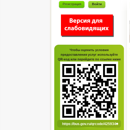
Регистрация
Войти
Чтобы оценить условия
предоставления услуг используйте
QR-код или перейдите по ссылке ниже
https://bus.gov.ru/qrcode/425934