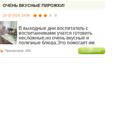
ОЧЕНЬ ВКУСНЫЕ ПИРОЖКИ!
23-10-2024, 14:08
В выходные дни воспитатель с
воспитанниками учатся готовить
несложные,но очень вкусные и
полезные блюда.Это помогает им
легче адаптироваться к
Просмотров: 259
самостоятельной жизни после выпуска из
Центра.