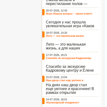
небывалый ажиотаж среди
перестилание полов —
воспитанников, превратив
дело рук профессионалов.
тихие залы центра в арену
20-07-2026, 12:43
А вот создание настоящего
напряжённых поединков,
Игра «Каков вопрос – таков ответ»
домашнего уюта — задача
громких аплодисментов и
самих воспитанников. На
жарких обсуждений.
Сегодня у нас прошла
этой неделе ребята взяли
увлекательная игра «Каков
инициативу в свои руки и
вопрос – таков ответ»,
устроили масштабную
18-07-2026, 14:20
которая собрала самых
генеральную уборку
Лето — это маленькая жизнь
любознательных
жилого корпуса.
воспитанников. Ведущим
Лето — это маленькая
игры выступил наш
жизнь, а для наших
воспитанник - Константин
воспитанниц оно
Н., который по праву носит
17-07-2026, 18:21
наполнено открытиями. В
звание самого читающего
Спасибо за экскурсию Кадровому
один из теплых дней мы
и эрудированного
центру
решили отложить кисти,
участника наших
Спасибо за экскурсию
пластилин, книги и конечно
мероприятий.
Кадровому центру и Елене
же телефоны, чтобы
Романовне за тёплую
отправиться на небольшую
15-07-2026, 13:54
встречу.
цветочную охоту в
Наш двор стал еще уютнее и
ближайший луг.
красочнее!
На днях наш двор стал
еще уютнее и красочнее! В
рамках открытия
Социальной гостиной
14-07-2026, 18:01
нашего Центра, перед
«Кулинарный поединок»
воспитанниками была