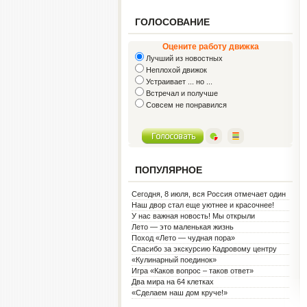
ГОЛОСОВАНИЕ
Оцените работу движка
Лучший из новостных
Неплохой движок
Устраивает ... но ...
Встречал и получше
Совсем не понравился
ПОПУЛЯРНОЕ
Сегодня, 8 июля, вся Россия отмечает один
из самых светлых праздников — День
Наш двор стал еще уютнее и красочнее!
семьи, любви и верности!
У нас важная новость! Мы открыли
Социальную гостиную.
Лето — это маленькая жизнь
Поход «Лето — чудная пора»
Спасибо за экскурсию Кадровому центру
«Кулинарный поединок»
Игра «Каков вопрос – таков ответ»
Два мира на 64 клетках
«Сделаем наш дом круче!»