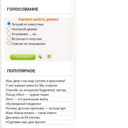
ГОЛОСОВАНИЕ
Оцените работу движка
Лучший из новостных
Неплохой движок
Устраивает ... но ...
Встречал и получше
Совсем не понравился
ПОПУЛЯРНОЕ
Наш двор стал еще уютнее и красочнее!
У нас важная новость! Мы открыли
Социальную гостиную.
Спасибо за экскурсию Кадровому центру
Поход «Лето — чудная пора»
Лето — это маленькая жизнь
«Кулинарный поединок»
Почему детская прополка — лучшая арт-
терапия для воспитателя?
Игра «Каков вопрос – таков ответ»
Два мира на 64 клетках
«Сделаем наш дом круче!»