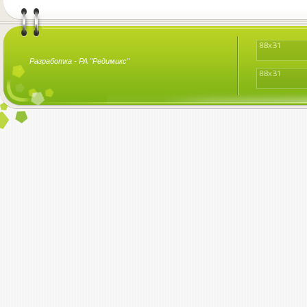
Разработка -
РА "Редимикс"