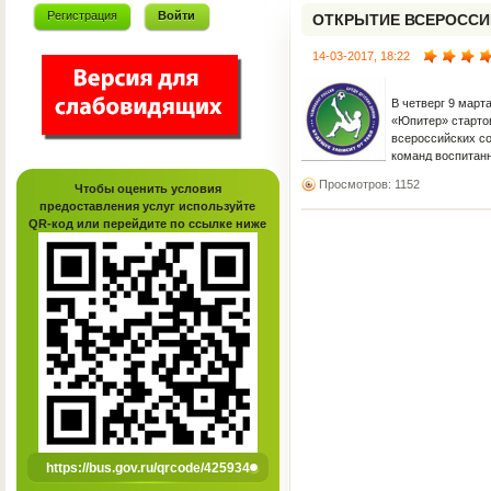
Регистрация
Войти
ОТКРЫТИЕ ВСЕРОССИ
СОРЕВНОВАНИЙ ПО Ф
14-03-2017, 18:22
ЗАВИСИТ ОТ ТЕБЯ-201
В четверг 9 марта
«Юпитер» старто
всероссийских с
команд воспитанн
«Будущее зависит
Просмотров: 1152
Чтобы оценить условия
предоставления услуг используйте
QR-код или перейдите по ссылке ниже
https://bus.gov.ru/qrcode/425934