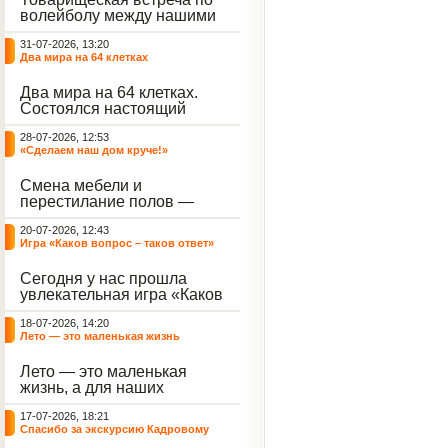
волейболу между нашими
воспитанниками и
31-07-2026, 13:20
сельскими ребятами.
Два мира на 64 клетках
Два мира на 64 клетках.
Состоялся настоящий
интеллектуальный
28-07-2026, 12:53
праздник — турнир по
«Сделаем наш дом круче!»
шахматам и шашкам.
Событие вызвало
Смена мебели и
небывалый ажиотаж среди
перестилание полов —
воспитанников, превратив
дело рук профессионалов.
тихие залы центра в арену
20-07-2026, 12:43
А вот создание настоящего
напряжённых поединков,
Игра «Каков вопрос – таков ответ»
домашнего уюта — задача
громких аплодисментов и
самих воспитанников. На
жарких обсуждений.
Сегодня у нас прошла
этой неделе ребята взяли
увлекательная игра «Каков
инициативу в свои руки и
вопрос – таков ответ»,
устроили масштабную
18-07-2026, 14:20
которая собрала самых
генеральную уборку
Лето — это маленькая жизнь
любознательных
жилого корпуса.
воспитанников. Ведущим
Лето — это маленькая
игры выступил наш
жизнь, а для наших
воспитанник - Константин
воспитанниц оно
Н., который по праву носит
17-07-2026, 18:21
наполнено открытиями. В
звание самого читающего
Спасибо за экскурсию Кадровому
один из теплых дней мы
и эрудированного
центру