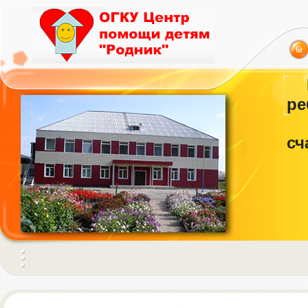
ре
сч