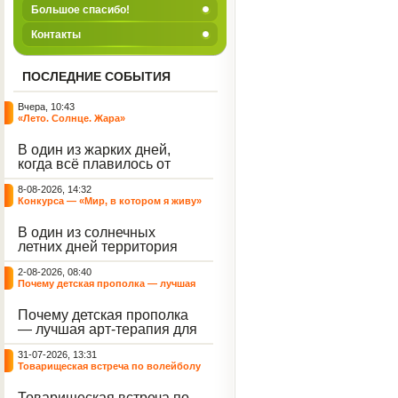
Большое спасибо!
Контакты
ПОСЛЕДНИЕ СОБЫТИЯ
Вчера, 10:43
«Лето. Солнце. Жара»
В один из жарких дней,
когда всё плавилось от
зноя, территория нашего
8-08-2026, 14:32
центра наполнилась
Конкурса — «Мир, в котором я живу»
смехом, музыкой и
энергией. Но жара и
В один из солнечных
духотища не испортили
летних дней территория
нам игровую программу
нашего Центра
под названием «Лето.
2-08-2026, 08:40
превратилась в настоящую
Солнце. Жара», а
Почему детская прополка — лучшая
картинную галерею под
наоборот стали
арт-терапия для воспитателя?
открытым небом.
источником для отличного
Почему детская прополка
Воспитанники с азартом
настроения.
— лучшая арт-терапия для
взялись за цветные мелки,
воспитателя?
чтобы подарить
31-07-2026, 13:31
асфальтированным
Товарищеская встреча по волейболу
дорожкам яркие краски
между нашими воспитанниками и
лета.
сельскими ребятами
Товарищеская встреча по