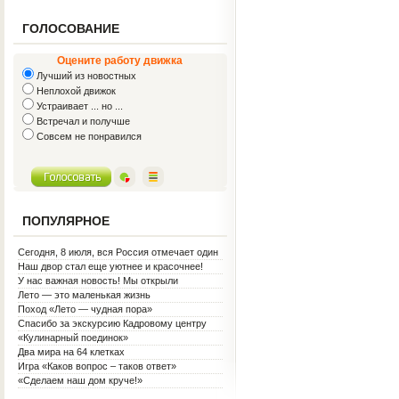
ГОЛОСОВАНИЕ
Оцените работу движка
Лучший из новостных
Неплохой движок
Устраивает ... но ...
Встречал и получше
Совсем не понравился
ПОПУЛЯРНОЕ
Сегодня, 8 июля, вся Россия отмечает один
из самых светлых праздников — День
Наш двор стал еще уютнее и красочнее!
семьи, любви и верности!
У нас важная новость! Мы открыли
Социальную гостиную.
Лето — это маленькая жизнь
Поход «Лето — чудная пора»
Спасибо за экскурсию Кадровому центру
«Кулинарный поединок»
Два мира на 64 клетках
Игра «Каков вопрос – таков ответ»
«Сделаем наш дом круче!»