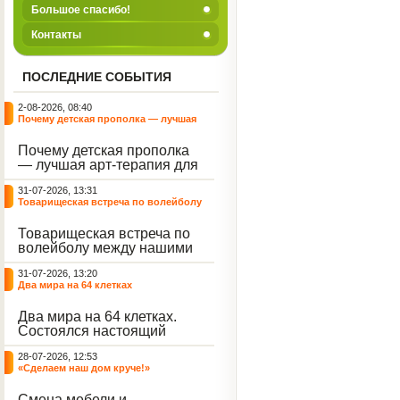
Большое спасибо!
Контакты
ПОСЛЕДНИЕ СОБЫТИЯ
2-08-2026, 08:40
Почему детская прополка — лучшая
арт-терапия для воспитателя?
Почему детская прополка
— лучшая арт-терапия для
воспитателя?
31-07-2026, 13:31
Товарищеская встреча по волейболу
между нашими воспитанниками и
сельскими ребятами
Товарищеская встреча по
волейболу между нашими
воспитанниками и
31-07-2026, 13:20
сельскими ребятами.
Два мира на 64 клетках
Два мира на 64 клетках.
Состоялся настоящий
интеллектуальный
28-07-2026, 12:53
праздник — турнир по
«Сделаем наш дом круче!»
шахматам и шашкам.
Событие вызвало
Смена мебели и