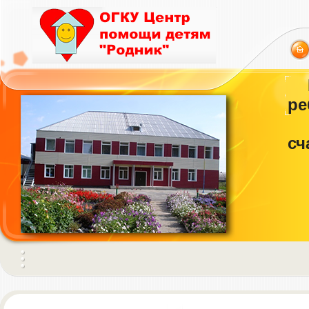
ре
сч