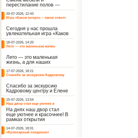
небывалый ажиотаж среди
перестилание полов —
воспитанников, превратив
дело рук профессионалов.
тихие залы центра в арену
20-07-2026, 12:43
А вот создание настоящего
напряжённых поединков,
Игра «Каков вопрос – таков ответ»
домашнего уюта — задача
громких аплодисментов и
самих воспитанников. На
жарких обсуждений.
Сегодня у нас прошла
этой неделе ребята взяли
увлекательная игра «Каков
инициативу в свои руки и
вопрос – таков ответ»,
устроили масштабную
18-07-2026, 14:20
которая собрала самых
генеральную уборку
Лето — это маленькая жизнь
любознательных
жилого корпуса.
воспитанников. Ведущим
Лето — это маленькая
игры выступил наш
жизнь, а для наших
воспитанник - Константин
воспитанниц оно
Н., который по праву носит
17-07-2026, 18:21
наполнено открытиями. В
звание самого читающего
Спасибо за экскурсию Кадровому
один из теплых дней мы
и эрудированного
центру
решили отложить кисти,
участника наших
Спасибо за экскурсию
пластилин, книги и конечно
мероприятий.
Кадровому центру и Елене
же телефоны, чтобы
Романовне за тёплую
отправиться на небольшую
15-07-2026, 13:54
встречу.
цветочную охоту в
Наш двор стал еще уютнее и
ближайший луг.
красочнее!
На днях наш двор стал
еще уютнее и красочнее! В
рамках открытия
Социальной гостиной
14-07-2026, 18:01
нашего Центра, перед
«Кулинарный поединок»
воспитанниками была