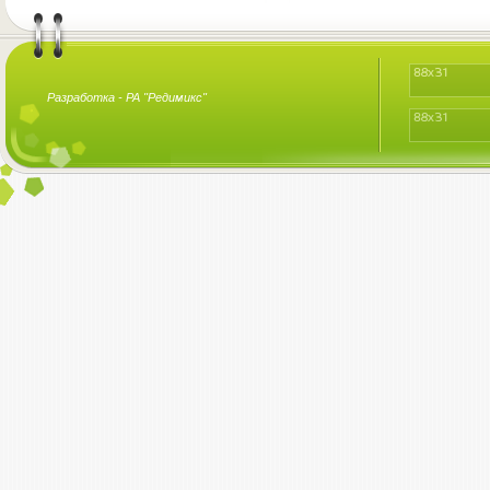
Разработка -
РА "Редимикс"