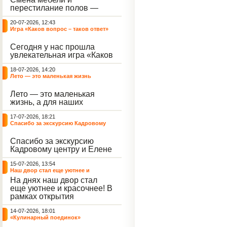
небывалый ажиотаж среди
перестилание полов —
воспитанников, превратив
дело рук профессионалов.
тихие залы центра в арену
20-07-2026, 12:43
А вот создание настоящего
напряжённых поединков,
Игра «Каков вопрос – таков ответ»
домашнего уюта — задача
громких аплодисментов и
самих воспитанников. На
жарких обсуждений.
Сегодня у нас прошла
этой неделе ребята взяли
увлекательная игра «Каков
инициативу в свои руки и
вопрос – таков ответ»,
устроили масштабную
18-07-2026, 14:20
которая собрала самых
генеральную уборку
Лето — это маленькая жизнь
любознательных
жилого корпуса.
воспитанников. Ведущим
Лето — это маленькая
игры выступил наш
жизнь, а для наших
воспитанник - Константин
воспитанниц оно
Н., который по праву носит
17-07-2026, 18:21
наполнено открытиями. В
звание самого читающего
Спасибо за экскурсию Кадровому
один из теплых дней мы
и эрудированного
центру
решили отложить кисти,
участника наших
Спасибо за экскурсию
пластилин, книги и конечно
мероприятий.
Кадровому центру и Елене
же телефоны, чтобы
Романовне за тёплую
отправиться на небольшую
15-07-2026, 13:54
встречу.
цветочную охоту в
Наш двор стал еще уютнее и
ближайший луг.
красочнее!
На днях наш двор стал
еще уютнее и красочнее! В
рамках открытия
Социальной гостиной
14-07-2026, 18:01
нашего Центра, перед
«Кулинарный поединок»
воспитанниками была