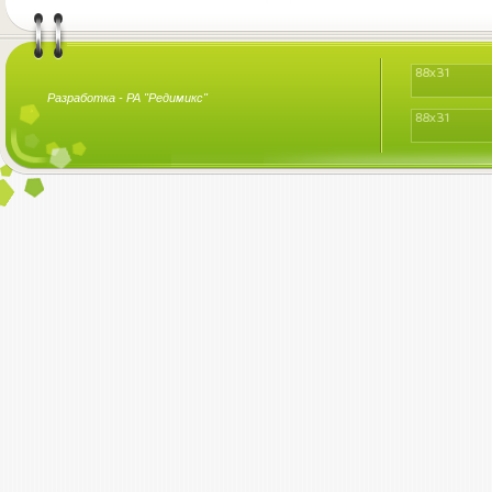
Разработка -
РА "Редимикс"