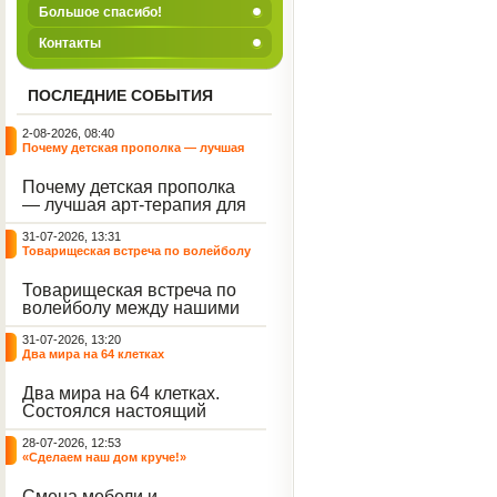
Большое спасибо!
Контакты
ПОСЛЕДНИЕ СОБЫТИЯ
2-08-2026, 08:40
Почему детская прополка — лучшая
арт-терапия для воспитателя?
Почему детская прополка
— лучшая арт-терапия для
воспитателя?
31-07-2026, 13:31
Товарищеская встреча по волейболу
между нашими воспитанниками и
сельскими ребятами
Товарищеская встреча по
волейболу между нашими
воспитанниками и
31-07-2026, 13:20
сельскими ребятами.
Два мира на 64 клетках
Два мира на 64 клетках.
Состоялся настоящий
интеллектуальный
28-07-2026, 12:53
праздник — турнир по
«Сделаем наш дом круче!»
шахматам и шашкам.
Событие вызвало
Смена мебели и