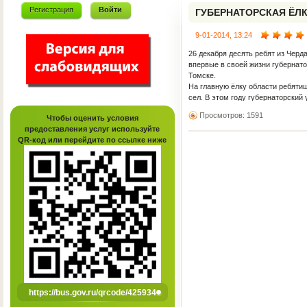
Регистрация
Войти
ГУБЕРНАТОРСКАЯ ЁЛ
9-01-2014, 13:24
26 декабря десять ребят из Черда
впервые в своей жизни губернато
Томске.
На главную ёлку области ребятиш
сел. В этом году губернаторский
творчества детей и молодежи». Д
Просмотров: 1591
Чтобы оценить условия
герои из известных книжек и мул
предоставления услуг используйте
любимого персонажа. Есть и симв
QR-код или перейдите по ссылке ниже
Ребятне такое перевоплощение б
https://bus.gov.ru/qrcode/425934