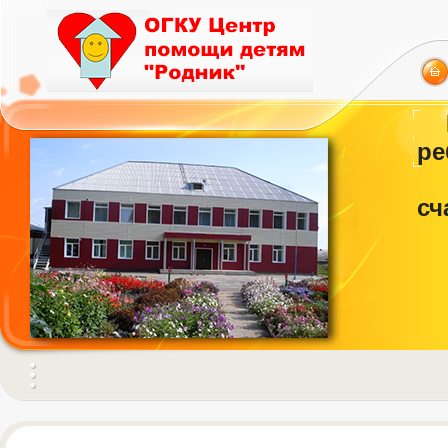
ре
сч