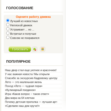
ГОЛОСОВАНИЕ
Оцените работу движка
Лучший из новостных
Неплохой движок
Устраивает ... но ...
Встречал и получше
Совсем не понравился
ПОПУЛЯРНОЕ
Наш двор стал еще уютнее и красочнее!
У нас важная новость! Мы открыли
Социальную гостиную.
Спасибо за экскурсию Кадровому центру
Лето — это маленькая жизнь
Поход «Лето — чудная пора»
«Кулинарный поединок»
Игра «Каков вопрос – таков ответ»
Два мира на 64 клетках
Почему детская прополка — лучшая арт-
терапия для воспитателя?
«Сделаем наш дом круче!»