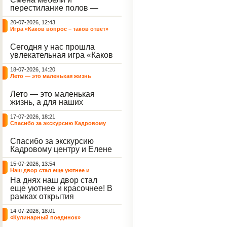
небывалый ажиотаж среди
перестилание полов —
воспитанников, превратив
дело рук профессионалов.
тихие залы центра в арену
20-07-2026, 12:43
А вот создание настоящего
напряжённых поединков,
Игра «Каков вопрос – таков ответ»
домашнего уюта — задача
громких аплодисментов и
самих воспитанников. На
жарких обсуждений.
Сегодня у нас прошла
этой неделе ребята взяли
увлекательная игра «Каков
инициативу в свои руки и
вопрос – таков ответ»,
устроили масштабную
18-07-2026, 14:20
которая собрала самых
генеральную уборку
Лето — это маленькая жизнь
любознательных
жилого корпуса.
воспитанников. Ведущим
Лето — это маленькая
игры выступил наш
жизнь, а для наших
воспитанник - Константин
воспитанниц оно
Н., который по праву носит
17-07-2026, 18:21
наполнено открытиями. В
звание самого читающего
Спасибо за экскурсию Кадровому
один из теплых дней мы
и эрудированного
центру
решили отложить кисти,
участника наших
Спасибо за экскурсию
пластилин, книги и конечно
мероприятий.
Кадровому центру и Елене
же телефоны, чтобы
Романовне за тёплую
отправиться на небольшую
15-07-2026, 13:54
встречу.
цветочную охоту в
Наш двор стал еще уютнее и
ближайший луг.
красочнее!
На днях наш двор стал
еще уютнее и красочнее! В
рамках открытия
Социальной гостиной
14-07-2026, 18:01
нашего Центра, перед
«Кулинарный поединок»
воспитанниками была