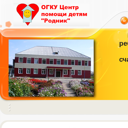
ре
сч