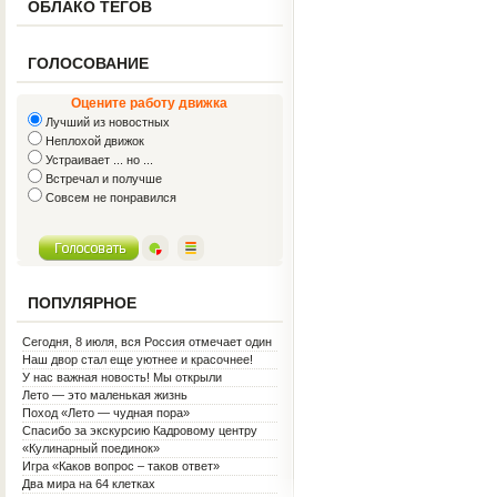
ОБЛАКО ТЕГОВ
ГОЛОСОВАНИЕ
Оцените работу движка
Лучший из новостных
Неплохой движок
Устраивает ... но ...
Встречал и получше
Совсем не понравился
ПОПУЛЯРНОЕ
Сегодня, 8 июля, вся Россия отмечает один
из самых светлых праздников — День
Наш двор стал еще уютнее и красочнее!
семьи, любви и верности!
У нас важная новость! Мы открыли
Социальную гостиную.
Лето — это маленькая жизнь
Поход «Лето — чудная пора»
Спасибо за экскурсию Кадровому центру
«Кулинарный поединок»
Игра «Каков вопрос – таков ответ»
Два мира на 64 клетках