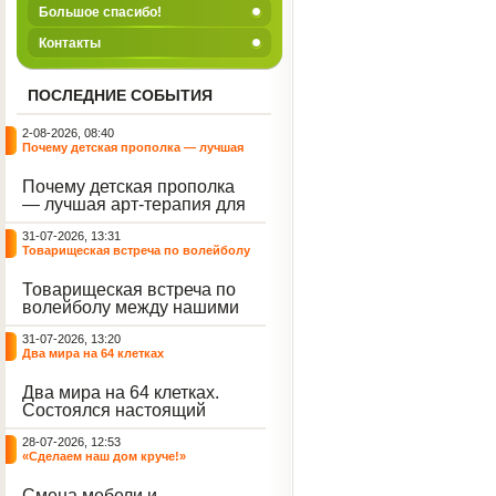
Большое спасибо!
Контакты
ПОСЛЕДНИЕ СОБЫТИЯ
2-08-2026, 08:40
Почему детская прополка — лучшая
арт-терапия для воспитателя?
Почему детская прополка
— лучшая арт-терапия для
воспитателя?
31-07-2026, 13:31
Товарищеская встреча по волейболу
между нашими воспитанниками и
сельскими ребятами
Товарищеская встреча по
волейболу между нашими
воспитанниками и
31-07-2026, 13:20
сельскими ребятами.
Два мира на 64 клетках
Два мира на 64 клетках.
Состоялся настоящий
интеллектуальный
28-07-2026, 12:53
праздник — турнир по
«Сделаем наш дом круче!»
шахматам и шашкам.
Событие вызвало
Смена мебели и