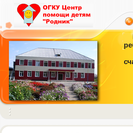
ре
сч