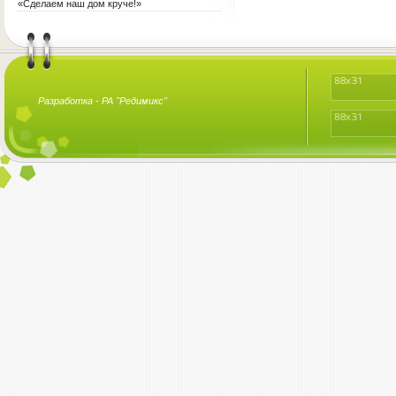
терапия для воспитателя?
«Сделаем наш дом круче!»
Разработка -
РА "Редимикс"