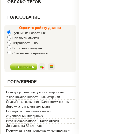
ОБЛАКО ТЕГОВ
ГОЛОСОВАНИЕ
Оцените работу движка
Лучший из новостных
Неплохой движок
Устраивает ... но ...
Встречал и получше
Совсем не понравился
ПОПУЛЯРНОЕ
Наш двор стал еще уютнее и красочнее!
У нас важная новость! Мы открыли
Социальную гостиную.
Спасибо за экскурсию Кадровому центру
Лето — это маленькая жизнь
Поход «Лето — чудная пора»
«Кулинарный поединок»
Игра «Каков вопрос – таков ответ»
Два мира на 64 клетках
Почему детская прополка — лучшая арт-