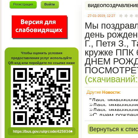
Регистрация
Войти
ВИДЕОПОЗДРАВЛЕНИЕ
27-01-2019, 12:27
Мы поздравл
день рожден
Г., Петя З.,
кружке ППК 
Чтобы оценить условия
предоставления услуг используйте
ДНЕМ РОЖД
QR-код или перейдите по ссылке ниже
ПОСМОТРЕ
(cкачиваний:
"День именинник
«День именинни
«День именинни
«С днем рожден
Вернуться к спи
https://bus.gov.ru/qrcode/425934