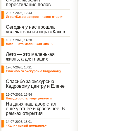
небывалый ажиотаж среди
перестилание полов —
воспитанников, превратив
дело рук профессионалов.
тихие залы центра в арену
20-07-2026, 12:43
А вот создание настоящего
напряжённых поединков,
Игра «Каков вопрос – таков ответ»
домашнего уюта — задача
громких аплодисментов и
самих воспитанников. На
жарких обсуждений.
Сегодня у нас прошла
этой неделе ребята взяли
увлекательная игра «Каков
инициативу в свои руки и
вопрос – таков ответ»,
устроили масштабную
18-07-2026, 14:20
которая собрала самых
генеральную уборку
Лето — это маленькая жизнь
любознательных
жилого корпуса.
воспитанников. Ведущим
Лето — это маленькая
игры выступил наш
жизнь, а для наших
воспитанник - Константин
воспитанниц оно
Н., который по праву носит
17-07-2026, 18:21
наполнено открытиями. В
звание самого читающего
Спасибо за экскурсию Кадровому
один из теплых дней мы
и эрудированного
центру
решили отложить кисти,
участника наших
Спасибо за экскурсию
пластилин, книги и конечно
мероприятий.
Кадровому центру и Елене
же телефоны, чтобы
Романовне за тёплую
отправиться на небольшую
15-07-2026, 13:54
встречу.
цветочную охоту в
Наш двор стал еще уютнее и
ближайший луг.
красочнее!
На днях наш двор стал
еще уютнее и красочнее! В
рамках открытия
Социальной гостиной
14-07-2026, 18:01
нашего Центра, перед
«Кулинарный поединок»
воспитанниками была