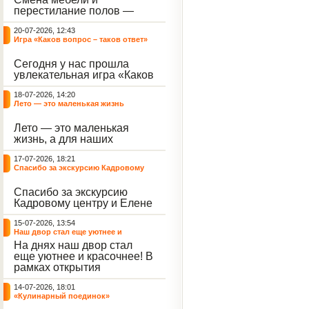
небывалый ажиотаж среди
перестилание полов —
воспитанников, превратив
дело рук профессионалов.
тихие залы центра в арену
20-07-2026, 12:43
А вот создание настоящего
напряжённых поединков,
Игра «Каков вопрос – таков ответ»
домашнего уюта — задача
громких аплодисментов и
самих воспитанников. На
жарких обсуждений.
Сегодня у нас прошла
этой неделе ребята взяли
увлекательная игра «Каков
инициативу в свои руки и
вопрос – таков ответ»,
устроили масштабную
18-07-2026, 14:20
которая собрала самых
генеральную уборку
Лето — это маленькая жизнь
любознательных
жилого корпуса.
воспитанников. Ведущим
Лето — это маленькая
игры выступил наш
жизнь, а для наших
воспитанник - Константин
воспитанниц оно
Н., который по праву носит
17-07-2026, 18:21
наполнено открытиями. В
звание самого читающего
Спасибо за экскурсию Кадровому
один из теплых дней мы
и эрудированного
центру
решили отложить кисти,
участника наших
Спасибо за экскурсию
пластилин, книги и конечно
мероприятий.
Кадровому центру и Елене
же телефоны, чтобы
Романовне за тёплую
отправиться на небольшую
15-07-2026, 13:54
встречу.
цветочную охоту в
Наш двор стал еще уютнее и
ближайший луг.
красочнее!
На днях наш двор стал
еще уютнее и красочнее! В
рамках открытия
Социальной гостиной
14-07-2026, 18:01
нашего Центра, перед
«Кулинарный поединок»
воспитанниками была