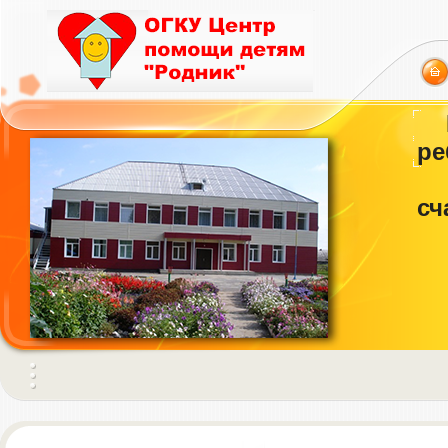
ре
сч