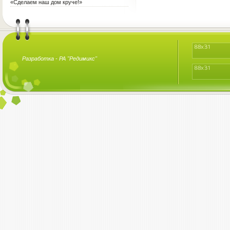
терапия для воспитателя?
«Сделаем наш дом круче!»
Разработка -
РА "Редимикс"