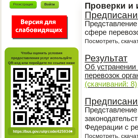
Проверки и 
Регистрация
Войти
Предписани
Представление 
сфере перевозо
Посмотреть, скачат
Чтобы оценить условия
Результат
предоставления услуг используйте
QR-код или перейдите по ссылке ниже
Об устранении
перевозок орга
(cкачиваний: 8)
Предписани
Представление
законодательст
Федерации с ре
https://bus.gov.ru/qrcode/425934
Посмотреть, скачат