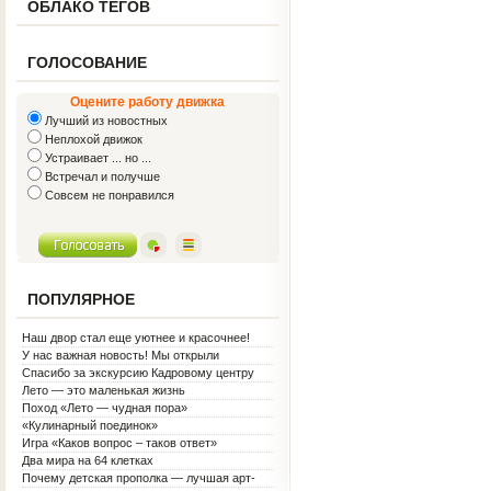
ОБЛАКО ТЕГОВ
ГОЛОСОВАНИЕ
Оцените работу движка
Лучший из новостных
Неплохой движок
Устраивает ... но ...
Встречал и получше
Совсем не понравился
ПОПУЛЯРНОЕ
Наш двор стал еще уютнее и красочнее!
У нас важная новость! Мы открыли
Социальную гостиную.
Спасибо за экскурсию Кадровому центру
Лето — это маленькая жизнь
Поход «Лето — чудная пора»
«Кулинарный поединок»
Игра «Каков вопрос – таков ответ»
Два мира на 64 клетках
Почему детская прополка — лучшая арт-