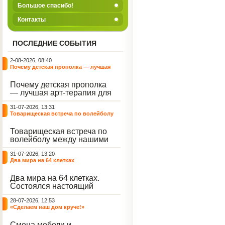
Большое спасибо!
Контакты
ПОСЛЕДНИЕ СОБЫТИЯ
2-08-2026, 08:40
Почему детская прополка — лучшая
арт-терапия для воспитателя?
Почему детская прополка
— лучшая арт-терапия для
воспитателя?
31-07-2026, 13:31
Товарищеская встреча по волейболу
между нашими воспитанниками и
сельскими ребятами
Товарищеская встреча по
волейболу между нашими
воспитанниками и
31-07-2026, 13:20
сельскими ребятами.
Два мира на 64 клетках
Два мира на 64 клетках.
Состоялся настоящий
интеллектуальный
28-07-2026, 12:53
праздник — турнир по
«Сделаем наш дом круче!»
шахматам и шашкам.
Событие вызвало
Смена мебели и