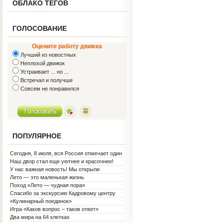
ОБЛАКО ТЕГОВ
ГОЛОСОВАНИЕ
Оцените работу движка
Лучший из новостных
Неплохой движок
Устраивает ... но ...
Встречал и получше
Совсем не понравился
ПОПУЛЯРНОЕ
Сегодня, 8 июля, вся Россия отмечает один
из самых светлых праздников — День
Наш двор стал еще уютнее и красочнее!
семьи, любви и верности!
У нас важная новость! Мы открыли
Социальную гостиную.
Лето — это маленькая жизнь
Поход «Лето — чудная пора»
Спасибо за экскурсию Кадровому центру
«Кулинарный поединок»
Игра «Каков вопрос – таков ответ»
Два мира на 64 клетках