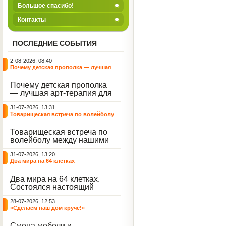
Большое спасибо!
Контакты
ПОСЛЕДНИЕ СОБЫТИЯ
2-08-2026, 08:40
Почему детская прополка — лучшая
арт-терапия для воспитателя?
Почему детская прополка
— лучшая арт-терапия для
воспитателя?
31-07-2026, 13:31
Товарищеская встреча по волейболу
между нашими воспитанниками и
сельскими ребятами
Товарищеская встреча по
волейболу между нашими
воспитанниками и
31-07-2026, 13:20
сельскими ребятами.
Два мира на 64 клетках
Два мира на 64 клетках.
Состоялся настоящий
интеллектуальный
28-07-2026, 12:53
праздник — турнир по
«Сделаем наш дом круче!»
шахматам и шашкам.
Событие вызвало
Смена мебели и