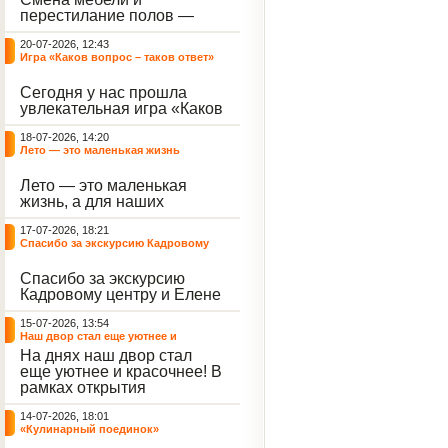
небывалый ажиотаж среди
перестилание полов —
воспитанников, превратив
дело рук профессионалов.
тихие залы центра в арену
20-07-2026, 12:43
А вот создание настоящего
напряжённых поединков,
Игра «Каков вопрос – таков ответ»
домашнего уюта — задача
громких аплодисментов и
самих воспитанников. На
жарких обсуждений.
Сегодня у нас прошла
этой неделе ребята взяли
увлекательная игра «Каков
инициативу в свои руки и
вопрос – таков ответ»,
устроили масштабную
18-07-2026, 14:20
которая собрала самых
генеральную уборку
Лето — это маленькая жизнь
любознательных
жилого корпуса.
воспитанников. Ведущим
Лето — это маленькая
игры выступил наш
жизнь, а для наших
воспитанник - Константин
воспитанниц оно
Н., который по праву носит
17-07-2026, 18:21
наполнено открытиями. В
звание самого читающего
Спасибо за экскурсию Кадровому
один из теплых дней мы
и эрудированного
центру
решили отложить кисти,
участника наших
Спасибо за экскурсию
пластилин, книги и конечно
мероприятий.
Кадровому центру и Елене
же телефоны, чтобы
Романовне за тёплую
отправиться на небольшую
15-07-2026, 13:54
встречу.
цветочную охоту в
Наш двор стал еще уютнее и
ближайший луг.
красочнее!
На днях наш двор стал
еще уютнее и красочнее! В
рамках открытия
Социальной гостиной
14-07-2026, 18:01
нашего Центра, перед
«Кулинарный поединок»
воспитанниками была