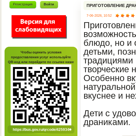
Регистрация
Войти
ПРИГОТОВЛЕНИЕ ДРА
7-06-2026, 10:52
Приготовлен
возможность
блюдо, но и
детьми, поз
Чтобы оценить условия
предоставления услуг используйте
традициями 
QR-код или перейдите по ссылке ниже
творческие н
Особенно вку
натуральной
вкуснее и не
Дети с удов
драниками.
https://bus.gov.ru/qrcode/425934