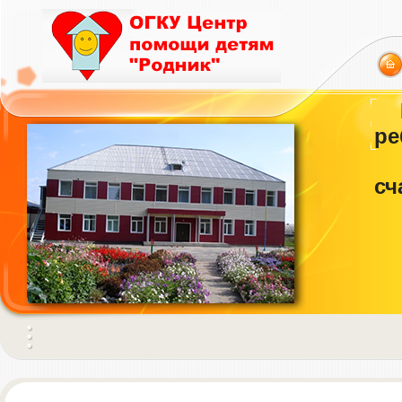
ре
сч