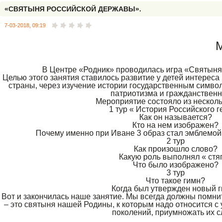
«СВЯТЫНЯ РОССИЙСКОЙ ДЕРЖАВЫ».
7-03-2018, 09:19
М
В Центре «Родник» проводилась игра «Святыня
Целью этого занятия ставилось развитие у детей интерес
страны, через изучение истории государственным символ
патриотизма и гражданственн
Мероприятие состояло из несколь
1 тур « История Российского 
Как он называется?
Кто на нем изображен?
Почему именно при Иване 3 образ стал эмблемой
2 тур
Как произошло слово?
Какую роль выполнял « стя
Что было изображено?
3 тур
Что такое гимн?
Когда был утвержден новый 
Вот и закончилась наше занятие. Мы всегда должны помнить 
– это святыня нашей Родины, к которым надо относится с 
поколений, приумножать их с