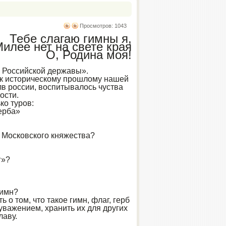
Просмотров: 1043
Тебе слагаю гимны я,
илее нет на свете края
О, Родина моя!
 Российской державы».
а к историческому прошлому нашей
в россии, воспитывалось чуства
ости.
ко туров:
герба»
 Московского княжества?
г»?
гимн?
о том, что такое гимн, флаг, герб
уважением, хранить их для других
лаву.