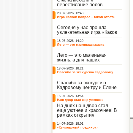
небывалый ажиотаж среди
перестилание полов —
воспитанников, превратив
дело рук профессионалов.
тихие залы центра в арену
20-07-2026, 12:43
А вот создание настоящего
напряжённых поединков,
Игра «Каков вопрос – таков ответ»
домашнего уюта — задача
громких аплодисментов и
самих воспитанников. На
жарких обсуждений.
Сегодня у нас прошла
этой неделе ребята взяли
увлекательная игра «Каков
инициативу в свои руки и
вопрос – таков ответ»,
устроили масштабную
18-07-2026, 14:20
которая собрала самых
генеральную уборку
Лето — это маленькая жизнь
любознательных
жилого корпуса.
воспитанников. Ведущим
Лето — это маленькая
игры выступил наш
жизнь, а для наших
воспитанник - Константин
воспитанниц оно
Н., который по праву носит
17-07-2026, 18:21
наполнено открытиями. В
звание самого читающего
Спасибо за экскурсию Кадровому
один из теплых дней мы
и эрудированного
центру
решили отложить кисти,
участника наших
Спасибо за экскурсию
пластилин, книги и конечно
мероприятий.
Кадровому центру и Елене
же телефоны, чтобы
Романовне за тёплую
отправиться на небольшую
15-07-2026, 13:54
встречу.
цветочную охоту в
Наш двор стал еще уютнее и
ближайший луг.
красочнее!
На днях наш двор стал
еще уютнее и красочнее! В
рамках открытия
Социальной гостиной
14-07-2026, 18:01
нашего Центра, перед
«Кулинарный поединок»
воспитанниками была