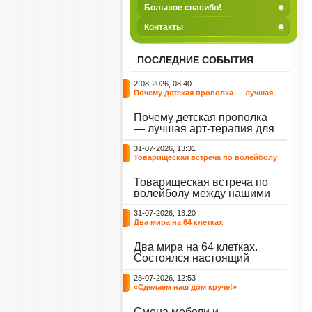
Большое спасибо!
Контакты
ПОСЛЕДНИЕ СОБЫТИЯ
2-08-2026, 08:40
Почему детская прополка — лучшая
арт-терапия для воспитателя?
Почему детская прополка
— лучшая арт-терапия для
воспитателя?
31-07-2026, 13:31
Товарищеская встреча по волейболу
между нашими воспитанниками и
сельскими ребятами
Товарищеская встреча по
волейболу между нашими
воспитанниками и
31-07-2026, 13:20
сельскими ребятами.
Два мира на 64 клетках
Два мира на 64 клетках.
Состоялся настоящий
интеллектуальный
28-07-2026, 12:53
праздник — турнир по
«Сделаем наш дом круче!»
шахматам и шашкам.
Событие вызвало
Смена мебели и