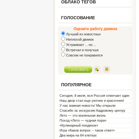
ОБЛАКО ТЕГОВ
ГОЛОСОВАНИЕ
Оцените работу движка
Лучший из новостных
Неплохой движок
Устраивает ... но ...
Встречал и получше
Совсем не понравился
ПОПУЛЯРНОЕ
Сегодня, 8 июля, вся Россия отмечает один
из самых светлых праздников — День
Наш двор стал еще уютнее и красочнее!
семьи, любви и верности!
У нас важная новость! Мы открыли
Социальную гостиную.
Спасибо за экскурсию Кадровому центру
Лето — это маленькая жизнь
Поход «Лето — чудная пора»
«Кулинарный поединок»
Игра «Каков вопрос – таков ответ»
Два мира на 64 клетках