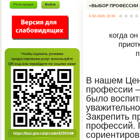
Регистрация
Войти
«ВЫБОР ПРОФЕССИИ 
6-02-2020, 20:34
когда он
приот
п
Чтобы оценить условия
предоставления услуг используйте
QR-код или перейдите по ссылке ниже
В нашем Це
профессии –
было воспит
уважительно
Закрепить п
профессий.
сориентиров
https://bus.gov.ru/qrcode/425934