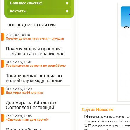
Большое спасибо!
Контакты
ПОСЛЕДНИЕ СОБЫТИЯ
2-08-2026, 08:40
Почему детская прополка — лучшая
арт-терапия для воспитателя?
Почему детская прополка
— лучшая арт-терапия для
воспитателя?
31-07-2026, 13:31
Товарищеская встреча по волейболу
между нашими воспитанниками и
сельскими ребятами
Товарищеская встреча по
волейболу между нашими
воспитанниками и
31-07-2026, 13:20
сельскими ребятами.
Два мира на 64 клетках
Два мира на 64 клетках.
Состоялся настоящий
интеллектуальный
28-07-2026, 12:53
Итоги конкурса 
праздник — турнир по
«Сделаем наш дом круче!»
Такой богатый м
шахматам и шашкам.
«Профессия – эт
Событие вызвало
Смена мебели и