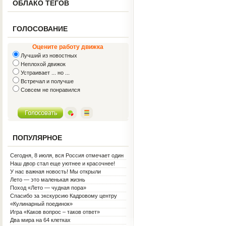
ОБЛАКО ТЕГОВ
ГОЛОСОВАНИЕ
Оцените работу движка
Лучший из новостных
Неплохой движок
Устраивает ... но ...
Встречал и получше
Совсем не понравился
ПОПУЛЯРНОЕ
Сегодня, 8 июля, вся Россия отмечает один
из самых светлых праздников — День
Наш двор стал еще уютнее и красочнее!
семьи, любви и верности!
У нас важная новость! Мы открыли
Социальную гостиную.
Лето — это маленькая жизнь
Поход «Лето — чудная пора»
Спасибо за экскурсию Кадровому центру
«Кулинарный поединок»
Игра «Каков вопрос – таков ответ»
Два мира на 64 клетках