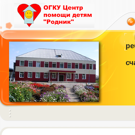
ре
сч