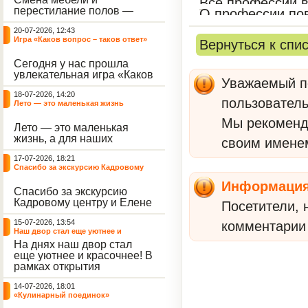
Все профессии в
небывалый ажиотаж среди
перестилание полов —
О профессии по
воспитанников, превратив
дело рук профессионалов.
тихие залы центра в арену
20-07-2026, 12:43
А вот создание настоящего
напряжённых поединков,
Игра «Каков вопрос – таков ответ»
Вернуться к спи
домашнего уюта — задача
громких аплодисментов и
самих воспитанников. На
жарких обсуждений.
Сегодня у нас прошла
этой неделе ребята взяли
увлекательная игра «Каков
инициативу в свои руки и
Уважаемый по
вопрос – таков ответ»,
устроили масштабную
18-07-2026, 14:20
которая собрала самых
генеральную уборку
пользователь
Лето — это маленькая жизнь
любознательных
жилого корпуса.
воспитанников. Ведущим
Мы рекомен
Лето — это маленькая
игры выступил наш
жизнь, а для наших
воспитанник - Константин
своим имене
воспитанниц оно
Н., который по праву носит
17-07-2026, 18:21
наполнено открытиями. В
звание самого читающего
Спасибо за экскурсию Кадровому
один из теплых дней мы
и эрудированного
центру
решили отложить кисти,
участника наших
Информаци
Спасибо за экскурсию
пластилин, книги и конечно
мероприятий.
Кадровому центру и Елене
же телефоны, чтобы
Посетители, 
Романовне за тёплую
отправиться на небольшую
15-07-2026, 13:54
встречу.
комментарии 
цветочную охоту в
Наш двор стал еще уютнее и
ближайший луг.
красочнее!
На днях наш двор стал
еще уютнее и красочнее! В
рамках открытия
Социальной гостиной
14-07-2026, 18:01
нашего Центра, перед
«Кулинарный поединок»
воспитанниками была