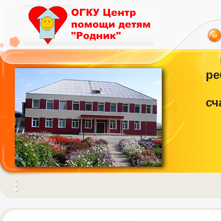
ре
сч