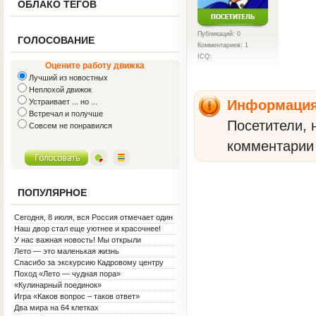
ОБЛАКО ТЕГОВ
Публикаций: 0
ГОЛОСОВАНИЕ
Комментариев: 1
ICQ:
Оцените работу движка
Лучший из новостных
Неплохой движок
Устраивает ... но ...
Информаци
Встречал и получше
Посетители, 
Совсем не понравился
комментарии 
ПОПУЛЯРНОЕ
Сегодня, 8 июля, вся Россия отмечает один
из самых светлых праздников — День
Наш двор стал еще уютнее и красочнее!
семьи, любви и верности!
У нас важная новость! Мы открыли
Социальную гостиную.
Лето — это маленькая жизнь
Спасибо за экскурсию Кадровому центру
Поход «Лето — чудная пора»
«Кулинарный поединок»
Игра «Каков вопрос – таков ответ»
Два мира на 64 клетках