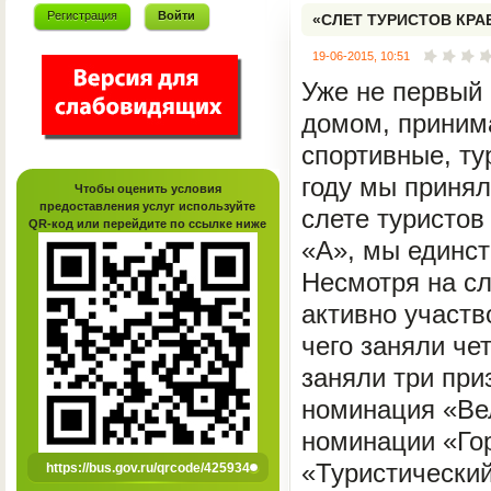
Регистрация
Войти
«СЛЕТ ТУРИСТОВ КРА
19-06-2015, 10:51
Уже не первый 
домом, принима
спортивные, ту
году мы приня
Чтобы оценить условия
предоставления услуг используйте
слете туристов
QR-код или перейдите по ссылке ниже
«А», мы единст
Несмотря на сл
активно участв
чего заняли че
заняли три при
номинация «Вел
номинации «Гор
«Туристически
https://bus.gov.ru/qrcode/425934