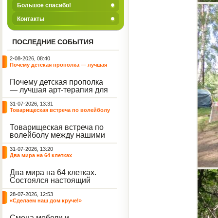
Большое спасибо!
Контакты
ПОСЛЕДНИЕ СОБЫТИЯ
2-08-2026, 08:40
Почему детская прополка — лучшая
арт-терапия для воспитателя?
Почему детская прополка
— лучшая арт-терапия для
воспитателя?
31-07-2026, 13:31
Товарищеская встреча по волейболу
между нашими воспитанниками и
сельскими ребятами
Товарищеская встреча по
волейболу между нашими
воспитанниками и
31-07-2026, 13:20
сельскими ребятами.
Два мира на 64 клетках
Два мира на 64 клетках.
Состоялся настоящий
интеллектуальный
28-07-2026, 12:53
праздник — турнир по
«Сделаем наш дом круче!»
шахматам и шашкам.
Событие вызвало
Смена мебели и