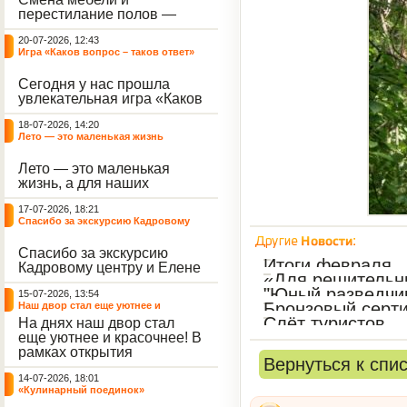
небывалый ажиотаж среди
перестилание полов —
воспитанников, превратив
дело рук профессионалов.
тихие залы центра в арену
20-07-2026, 12:43
А вот создание настоящего
напряжённых поединков,
Игра «Каков вопрос – таков ответ»
домашнего уюта — задача
громких аплодисментов и
самих воспитанников. На
жарких обсуждений.
Сегодня у нас прошла
этой неделе ребята взяли
увлекательная игра «Каков
инициативу в свои руки и
вопрос – таков ответ»,
устроили масштабную
18-07-2026, 14:20
которая собрала самых
генеральную уборку
Лето — это маленькая жизнь
любознательных
жилого корпуса.
воспитанников. Ведущим
Лето — это маленькая
игры выступил наш
жизнь, а для наших
воспитанник - Константин
воспитанниц оно
Н., который по праву носит
17-07-2026, 18:21
наполнено открытиями. В
звание самого читающего
Спасибо за экскурсию Кадровому
один из теплых дней мы
и эрудированного
центру
решили отложить кисти,
участника наших
Спасибо за экскурсию
пластилин, книги и конечно
мероприятий.
Итоги февраля
Кадровому центру и Елене
же телефоны, чтобы
«Для решительн
Романовне за тёплую
отправиться на небольшую
"Юный разведчи
15-07-2026, 13:54
встречу.
цветочную охоту в
Бронзовый серт
Наш двор стал еще уютнее и
ближайший луг.
красочнее!
Слёт туристов
На днях наш двор стал
еще уютнее и красочнее! В
рамках открытия
Вернуться к спи
Социальной гостиной
14-07-2026, 18:01
нашего Центра, перед
«Кулинарный поединок»
воспитанниками была