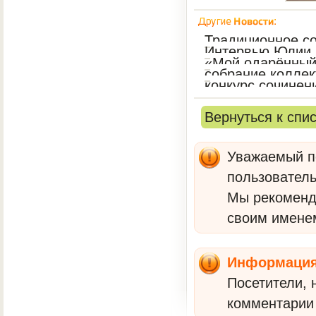
Традиционное с
Интервью Юлии 
«Мой одарённый
воспитанник"
собрание коллек
конкурс сочинен
Вернуться к спи
Уважаемый по
пользователь
Мы рекомен
своим имене
Информаци
Посетители, 
комментарии 