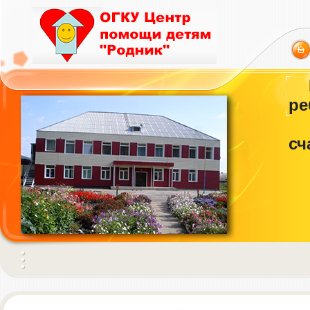
ре
сч