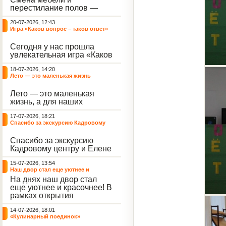
небывалый ажиотаж среди
перестилание полов —
воспитанников, превратив
дело рук профессионалов.
тихие залы центра в арену
20-07-2026, 12:43
А вот создание настоящего
напряжённых поединков,
Игра «Каков вопрос – таков ответ»
домашнего уюта — задача
громких аплодисментов и
самих воспитанников. На
жарких обсуждений.
Сегодня у нас прошла
этой неделе ребята взяли
увлекательная игра «Каков
инициативу в свои руки и
вопрос – таков ответ»,
устроили масштабную
18-07-2026, 14:20
которая собрала самых
генеральную уборку
Лето — это маленькая жизнь
любознательных
жилого корпуса.
воспитанников. Ведущим
Лето — это маленькая
игры выступил наш
жизнь, а для наших
воспитанник - Константин
воспитанниц оно
Н., который по праву носит
17-07-2026, 18:21
наполнено открытиями. В
звание самого читающего
Спасибо за экскурсию Кадровому
один из теплых дней мы
и эрудированного
центру
решили отложить кисти,
участника наших
Спасибо за экскурсию
пластилин, книги и конечно
мероприятий.
Кадровому центру и Елене
же телефоны, чтобы
Романовне за тёплую
отправиться на небольшую
15-07-2026, 13:54
встречу.
цветочную охоту в
Наш двор стал еще уютнее и
ближайший луг.
красочнее!
На днях наш двор стал
еще уютнее и красочнее! В
рамках открытия
Социальной гостиной
14-07-2026, 18:01
нашего Центра, перед
«Кулинарный поединок»
воспитанниками была