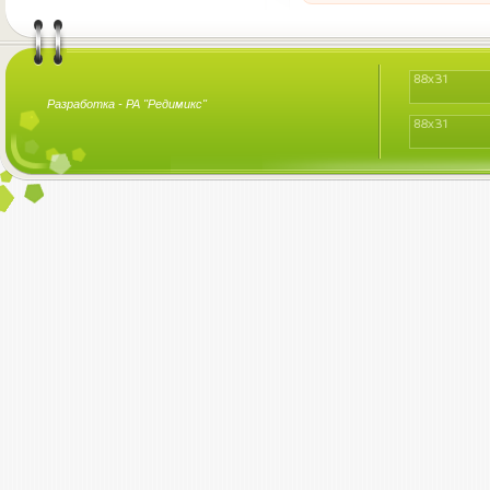
Разработка -
РА "Редимикс"