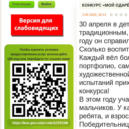
Регистрация
Войти
КОНКУРС «МОЙ ОДАР
1-05-2015, 19:13
30 апреля в де
традиционным, 
году он справи
Сколько воспит
Чтобы оценить условия
предоставления услуг используйте
Каждый вёл бо
QR-код или перейдите по ссылке ниже
портфолио, са
художественно
испытаний прих
конкурса!
В этом году уч
мальчиков. У к
ребята, и взро
Победительниц
https://bus.gov.ru/qrcode/425934