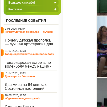
Большое спасибо!
Контакты
ПОСЛЕДНИЕ СОБЫТИЯ
2-08-2026, 08:40
Почему детская прополка — лучшая
арт-терапия для воспитателя?
Почему детская прополка
— лучшая арт-терапия для
воспитателя?
31-07-2026, 13:31
Товарищеская встреча по волейболу
между нашими воспитанниками и
сельскими ребятами
Товарищеская встреча по
волейболу между нашими
воспитанниками и
31-07-2026, 13:20
сельскими ребятами.
Два мира на 64 клетках
Два мира на 64 клетках.
Состоялся настоящий
интеллектуальный
28-07-2026, 12:53
праздник — турнир по
«Сделаем наш дом круче!»
шахматам и шашкам.
Событие вызвало
Смена мебели и