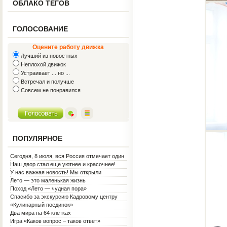
ОБЛАКО ТЕГОВ
ГОЛОСОВАНИЕ
Оцените работу движка
Лучший из новостных
Неплохой движок
Устраивает ... но ...
Встречал и получше
Совсем не понравился
ПОПУЛЯРНОЕ
Сегодня, 8 июля, вся Россия отмечает один
из самых светлых праздников — День
Наш двор стал еще уютнее и красочнее!
семьи, любви и верности!
У нас важная новость! Мы открыли
Социальную гостиную.
Лето — это маленькая жизнь
Поход «Лето — чудная пора»
Спасибо за экскурсию Кадровому центру
«Кулинарный поединок»
Два мира на 64 клетках
Игра «Каков вопрос – таков ответ»