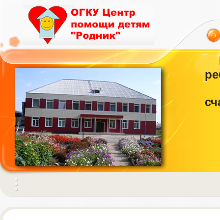
ре
сч