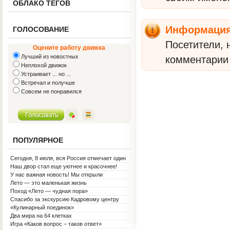
ОБЛАКО ТЕГОВ
Информаци
ГОЛОСОВАНИЕ
Посетители, 
Оцените работу движка
Лучший из новостных
комментарии 
Неплохой движок
Устраивает ... но ...
Встречал и получше
Совсем не понравился
ПОПУЛЯРНОЕ
Сегодня, 8 июля, вся Россия отмечает один
из самых светлых праздников — День
Наш двор стал еще уютнее и красочнее!
семьи, любви и верности!
У нас важная новость! Мы открыли
Социальную гостиную.
Лето — это маленькая жизнь
Поход «Лето — чудная пора»
Спасибо за экскурсию Кадровому центру
«Кулинарный поединок»
Два мира на 64 клетках
Игра «Каков вопрос – таков ответ»