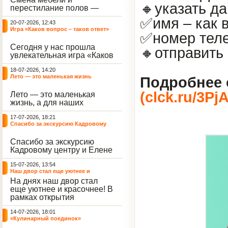
небывалый ажиотаж среди
🔸указать д
перестилание полов —
воспитанников, превратив
дело рук профессионалов.
тихие залы центра в арену
✅имя – как 
20-07-2026, 12:43
А вот создание настоящего
напряжённых поединков,
Игра «Каков вопрос – таков ответ»
домашнего уюта — задача
громких аплодисментов и
✅номер теле
самих воспитанников. На
жарких обсуждений.
Сегодня у нас прошла
этой неделе ребята взяли
🔸отправить
увлекательная игра «Каков
инициативу в свои руки и
вопрос – таков ответ»,
устроили масштабную
18-07-2026, 14:20
которая собрала самых
генеральную уборку
Лето — это маленькая жизнь
Подробнее 
любознательных
жилого корпуса.
воспитанников. Ведущим
(clck.ru/3P
Лето — это маленькая
игры выступил наш
жизнь, а для наших
воспитанник - Константин
воспитанниц оно
Н., который по праву носит
17-07-2026, 18:21
наполнено открытиями. В
звание самого читающего
Спасибо за экскурсию Кадровому
один из теплых дней мы
и эрудированного
центру
решили отложить кисти,
участника наших
Спасибо за экскурсию
пластилин, книги и конечно
мероприятий.
Кадровому центру и Елене
же телефоны, чтобы
Романовне за тёплую
отправиться на небольшую
15-07-2026, 13:54
встречу.
цветочную охоту в
Наш двор стал еще уютнее и
ближайший луг.
красочнее!
На днях наш двор стал
еще уютнее и красочнее! В
рамках открытия
Социальной гостиной
14-07-2026, 18:01
нашего Центра, перед
«Кулинарный поединок»
воспитанниками была