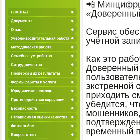
📲 Минцифры
«Доверенный
ГЛАВНАЯ
Документы
Сервис обес
О нас
учётной запи
Учебно-воспитательная работа
Методическая работа
Семейное устройство
Как это рабо
Сотрудничество
Доверенный 
Проверки и их результаты
пользовател
Формы работы и услуги
экстренной 
Юридическая помощь
приходить с
Противодействие коррупции
убедится, ч
Безопасность
мошенников,
Независимая оценки качества
подтвержден
Фотоальбом
временный п
Вопрос-ответ