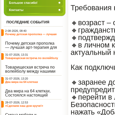
Большое спасибо!
Требования 
Контакты
🔸возраст – 
ПОСЛЕДНИЕ СОБЫТИЯ
🔸гражданст
2-08-2026, 08:40
Почему детская прополка — лучшая
🔸подтвержд
арт-терапия для воспитателя?
🔸в личном 
Почему детская прополка
— лучшая арт-терапия для
актуальный 
воспитателя?
31-07-2026, 13:31
Товарищеская встреча по волейболу
между нашими воспитанниками и
сельскими ребятами
Как подключ
Товарищеская встреча по
волейболу между нашими
воспитанниками и
31-07-2026, 13:20
сельскими ребятами.
🔸заранее д
Два мира на 64 клетках
предупредит
Два мира на 64 клетках.
Состоялся настоящий
🔸перейти в
интеллектуальный
Безопасност
28-07-2026, 12:53
праздник — турнир по
«Сделаем наш дом круче!»
шахматам и шашкам.
нажать «Доб
Событие вызвало
Смена мебели и