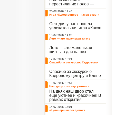
небывалый ажиотаж среди
перестилание полов —
воспитанников, превратив
дело рук профессионалов.
тихие залы центра в арену
20-07-2026, 12:43
А вот создание настоящего
напряжённых поединков,
Игра «Каков вопрос – таков ответ»
домашнего уюта — задача
громких аплодисментов и
самих воспитанников. На
жарких обсуждений.
Сегодня у нас прошла
этой неделе ребята взяли
увлекательная игра «Каков
инициативу в свои руки и
вопрос – таков ответ»,
устроили масштабную
18-07-2026, 14:20
которая собрала самых
генеральную уборку
Лето — это маленькая жизнь
любознательных
жилого корпуса.
воспитанников. Ведущим
Лето — это маленькая
игры выступил наш
жизнь, а для наших
воспитанник - Константин
воспитанниц оно
Н., который по праву носит
17-07-2026, 18:21
наполнено открытиями. В
звание самого читающего
Спасибо за экскурсию Кадровому
один из теплых дней мы
и эрудированного
центру
решили отложить кисти,
участника наших
Спасибо за экскурсию
пластилин, книги и конечно
мероприятий.
Кадровому центру и Елене
же телефоны, чтобы
Романовне за тёплую
отправиться на небольшую
15-07-2026, 13:54
встречу.
цветочную охоту в
Наш двор стал еще уютнее и
ближайший луг.
красочнее!
На днях наш двор стал
еще уютнее и красочнее! В
рамках открытия
Социальной гостиной
14-07-2026, 18:01
нашего Центра, перед
«Кулинарный поединок»
воспитанниками была