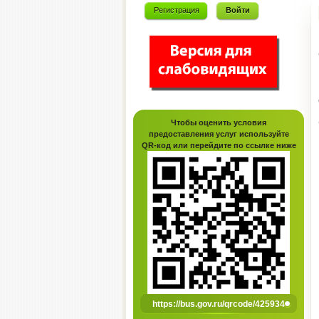
Регистрация
Войти
Чтобы оценить условия
предоставления услуг используйте
QR-код или перейдите по ссылке ниже
https://bus.gov.ru/qrcode/425934