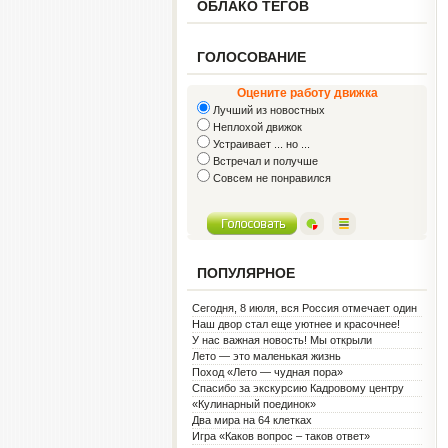
ОБЛАКО ТЕГОВ
ГОЛОСОВАНИЕ
Оцените работу движка
Лучший из новостных
Неплохой движок
Устраивает ... но ...
Встречал и получше
Совсем не понравился
ПОПУЛЯРНОЕ
Сегодня, 8 июля, вся Россия отмечает один
из самых светлых праздников — День
Наш двор стал еще уютнее и красочнее!
семьи, любви и верности!
У нас важная новость! Мы открыли
Социальную гостиную.
Лето — это маленькая жизнь
Поход «Лето — чудная пора»
Спасибо за экскурсию Кадровому центру
«Кулинарный поединок»
Два мира на 64 клетках
Игра «Каков вопрос – таков ответ»