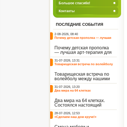
Большое спасибо!
Контакты
ПОСЛЕДНИЕ СОБЫТИЯ
2-08-2026, 08:40
Почему детская прополка — лучшая
арт-терапия для воспитателя?
Почему детская прополка
— лучшая арт-терапия для
воспитателя?
31-07-2026, 13:31
Товарищеская встреча по волейболу
между нашими воспитанниками и
сельскими ребятами
Товарищеская встреча по
волейболу между нашими
воспитанниками и
31-07-2026, 13:20
сельскими ребятами.
Два мира на 64 клетках
Два мира на 64 клетках.
Состоялся настоящий
интеллектуальный
28-07-2026, 12:53
праздник — турнир по
«Сделаем наш дом круче!»
шахматам и шашкам.
Событие вызвало
Смена мебели и