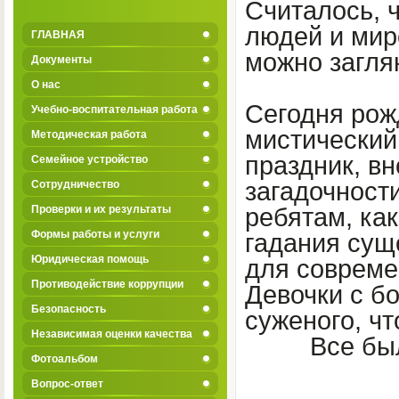
Считалось, 
людей и миро
ГЛАВНАЯ
можно заглян
Документы
О нас
Сегодня рож
Учебно-воспитательная работа
мистический
Методическая работа
праздник, вн
Семейное устройство
загадочност
Сотрудничество
Проверки и их результаты
ребятам, как
Формы работы и услуги
гадания сущ
Юридическая помощь
для совреме
Противодействие коррупции
Девочки с б
Безопасность
суженого, чт
Независимая оценки качества
Все бы
Фотоальбом
Вопрос-ответ