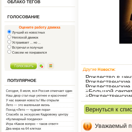
ОБЛАКО ТЕГОВ
ГОЛОСОВАНИЕ
Оцените работу движка
Лучший из новостных
Неплохой движок
Устраивает ... но ...
Встречал и получше
Совсем не понравился
Рождество в це
ПОПУЛЯРНОЕ
Рождественские
Рождественские
«Большой секрет
Сегодня, 8 июля, вся Россия отмечает один
«Рождественски
из самых светлых праздников — День
Наш двор стал еще уютнее и красочнее!
семьи, любви и верности!
У нас важная новость! Мы открыли
Социальную гостиную.
Лето — это маленькая жизнь
Вернуться к спи
Поход «Лето — чудная пора»
Спасибо за экскурсию Кадровому центру
«Кулинарный поединок»
Игра «Каков вопрос – таков ответ»
Уважаемый по
Два мира на 64 клетках