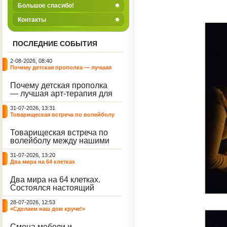
Большое спасибо!
Контакты
ПОСЛЕДНИЕ СОБЫТИЯ
2-08-2026, 08:40
Почему детская прополка — лучшая
арт-терапия для воспитателя?
Почему детская прополка
— лучшая арт-терапия для
воспитателя?
31-07-2026, 13:31
Товарищеская встреча по волейболу
между нашими воспитанниками и
сельскими ребятами
Товарищеская встреча по
волейболу между нашими
воспитанниками и
31-07-2026, 13:20
сельскими ребятами.
Два мира на 64 клетках
Два мира на 64 клетках.
Состоялся настоящий
интеллектуальный
28-07-2026, 12:53
праздник — турнир по
«Сделаем наш дом круче!»
шахматам и шашкам.
Событие вызвало
Смена мебели и