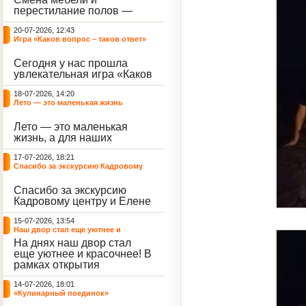
небывалый ажиотаж среди
перестилание полов —
воспитанников, превратив
дело рук профессионалов.
тихие залы центра в арену
20-07-2026, 12:43
А вот создание настоящего
напряжённых поединков,
Игра «Каков вопрос – таков ответ»
домашнего уюта — задача
громких аплодисментов и
самих воспитанников. На
жарких обсуждений.
Сегодня у нас прошла
этой неделе ребята взяли
увлекательная игра «Каков
инициативу в свои руки и
вопрос – таков ответ»,
устроили масштабную
18-07-2026, 14:20
которая собрала самых
генеральную уборку
Лето — это маленькая жизнь
любознательных
жилого корпуса.
воспитанников. Ведущим
Лето — это маленькая
игры выступил наш
жизнь, а для наших
воспитанник - Константин
воспитанниц оно
Н., который по праву носит
17-07-2026, 18:21
наполнено открытиями. В
звание самого читающего
Спасибо за экскурсию Кадровому
один из теплых дней мы
и эрудированного
центру
решили отложить кисти,
участника наших
Спасибо за экскурсию
пластилин, книги и конечно
мероприятий.
Кадровому центру и Елене
же телефоны, чтобы
Романовне за тёплую
отправиться на небольшую
15-07-2026, 13:54
встречу.
цветочную охоту в
Наш двор стал еще уютнее и
ближайший луг.
красочнее!
На днях наш двор стал
еще уютнее и красочнее! В
рамках открытия
Социальной гостиной
14-07-2026, 18:01
нашего Центра, перед
«Кулинарный поединок»
воспитанниками была