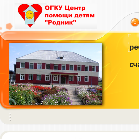
ре
сч