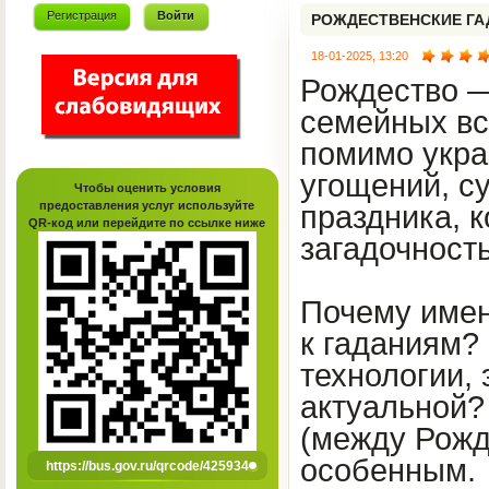
Регистрация
Войти
РОЖДЕСТВЕНСКИЕ ГА
18-01-2025, 13:20
Рождество —
семейных вс
помимо укра
угощений, с
Чтобы оценить условия
предоставления услуг используйте
праздника, 
QR-код или перейдите по ссылке ниже
загадочност
Почему имен
к гаданиям?
технологии, 
актуальной? 
(между Рожд
особенным.
https://bus.gov.ru/qrcode/425934