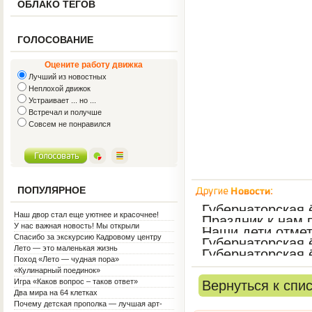
ОБЛАКО ТЕГОВ
ГОЛОСОВАНИЕ
Оцените работу движка
Лучший из новостных
Неплохой движок
Устраивает ... но ...
Встречал и получше
Совсем не понравился
ПОПУЛЯРНОЕ
Губернаторская 
Наш двор стал еще уютнее и красочнее!
Праздник к нам
У нас важная новость! Мы открыли
Наши дети отмет
Социальную гостиную.
Спасибо за экскурсию Кадровому центру
Губернаторская 
Лето — это маленькая жизнь
Губернаторская 
Поход «Лето — чудная пора»
«Кулинарный поединок»
Игра «Каков вопрос – таков ответ»
Вернуться к спи
Два мира на 64 клетках
Почему детская прополка — лучшая арт-