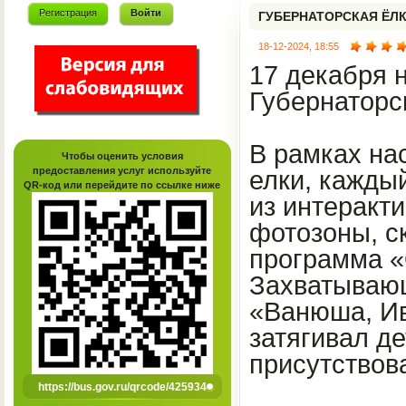
Регистрация
Войти
ГУБЕРНАТОРСКАЯ ЁЛ
18-12-2024, 18:55
17 декабря 
Губернаторс
В рамках на
Чтобы оценить условия
предоставления услуг используйте
елки, кажды
QR-код или перейдите по ссылке ниже
из интеракти
фотозоны, с
программа «
Захватывающ
«Ванюша, Ив
затягивал де
присутствова
https://bus.gov.ru/qrcode/425934