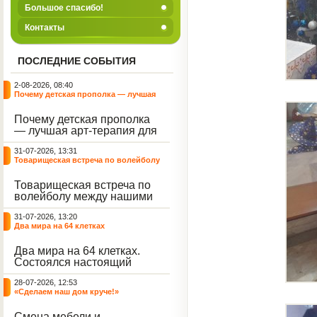
Большое спасибо!
Контакты
ПОСЛЕДНИЕ СОБЫТИЯ
2-08-2026, 08:40
Почему детская прополка — лучшая
арт-терапия для воспитателя?
Почему детская прополка
— лучшая арт-терапия для
воспитателя?
31-07-2026, 13:31
Товарищеская встреча по волейболу
между нашими воспитанниками и
сельскими ребятами
Товарищеская встреча по
волейболу между нашими
воспитанниками и
31-07-2026, 13:20
сельскими ребятами.
Два мира на 64 клетках
Два мира на 64 клетках.
Состоялся настоящий
интеллектуальный
28-07-2026, 12:53
праздник — турнир по
«Сделаем наш дом круче!»
шахматам и шашкам.
Событие вызвало
Смена мебели и