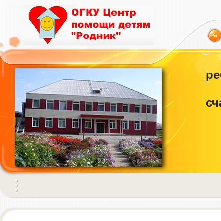
ре
сч