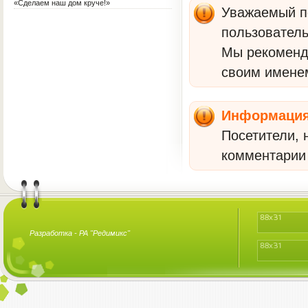
терапия для воспитателя?
«Сделаем наш дом круче!»
Уважаемый по
пользователь
Мы рекомен
своим имене
Информаци
Посетители, 
комментарии 
Разработка -
РА "Редимикс"