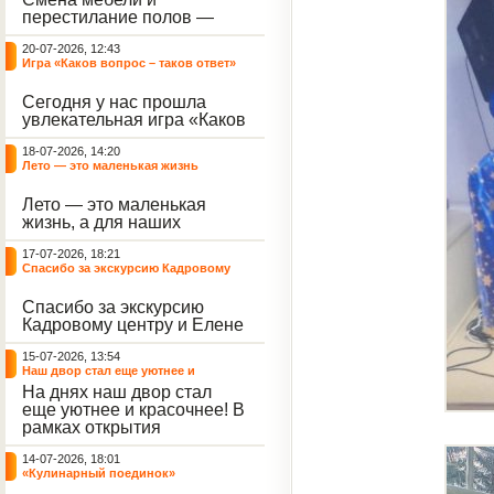
небывалый ажиотаж среди
перестилание полов —
воспитанников, превратив
дело рук профессионалов.
тихие залы центра в арену
20-07-2026, 12:43
А вот создание настоящего
напряжённых поединков,
Игра «Каков вопрос – таков ответ»
домашнего уюта — задача
громких аплодисментов и
самих воспитанников. На
жарких обсуждений.
Сегодня у нас прошла
этой неделе ребята взяли
увлекательная игра «Каков
инициативу в свои руки и
вопрос – таков ответ»,
устроили масштабную
18-07-2026, 14:20
которая собрала самых
генеральную уборку
Лето — это маленькая жизнь
любознательных
жилого корпуса.
воспитанников. Ведущим
Лето — это маленькая
игры выступил наш
жизнь, а для наших
воспитанник - Константин
воспитанниц оно
Н., который по праву носит
17-07-2026, 18:21
наполнено открытиями. В
звание самого читающего
Спасибо за экскурсию Кадровому
один из теплых дней мы
и эрудированного
центру
решили отложить кисти,
участника наших
Спасибо за экскурсию
пластилин, книги и конечно
мероприятий.
Кадровому центру и Елене
же телефоны, чтобы
Романовне за тёплую
отправиться на небольшую
15-07-2026, 13:54
встречу.
цветочную охоту в
Наш двор стал еще уютнее и
ближайший луг.
красочнее!
На днях наш двор стал
еще уютнее и красочнее! В
рамках открытия
Социальной гостиной
14-07-2026, 18:01
нашего Центра, перед
«Кулинарный поединок»
воспитанниками была