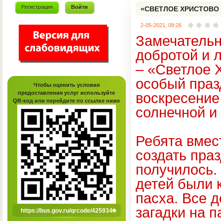
Регистрация
Войти
«СВЕТЛОЕ ХРИСТОВО
2-05-2021, 09:26
Замечательн
добротой и 
– «Светлое 
особый праз
Чтобы оценить условия
предоставления услуг используйте
воскресение
QR-код или перейдите по ссылке ниже
солнечной и
Ребята вмес
создать праз
получилось.
детей были 
пасха. Все 
загадки на 
https://bus.gov.ru/qrcode/425934