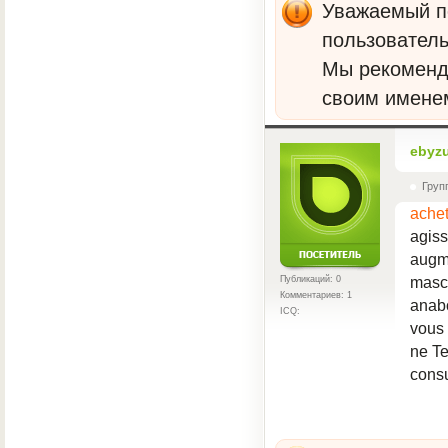
Уважаемый по
пользователь
Мы рекомен
своим имене
ebyz
Груп
ache
agiss
augme
mascu
Публикаций: 0
Комментариев: 1
anabo
ICQ:
vous 
ne Te
consu