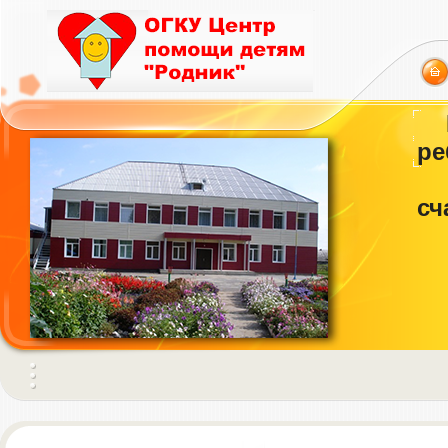
ре
сч