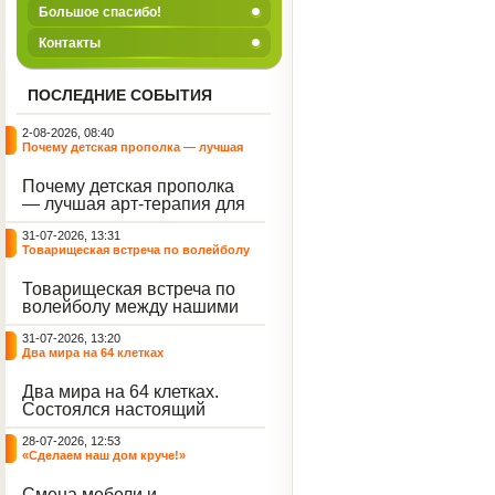
Большое спасибо!
Контакты
ПОСЛЕДНИЕ СОБЫТИЯ
2-08-2026, 08:40
Почему детская прополка — лучшая
арт-терапия для воспитателя?
Почему детская прополка
— лучшая арт-терапия для
воспитателя?
31-07-2026, 13:31
Товарищеская встреча по волейболу
между нашими воспитанниками и
сельскими ребятами
Товарищеская встреча по
волейболу между нашими
воспитанниками и
31-07-2026, 13:20
сельскими ребятами.
Два мира на 64 клетках
Два мира на 64 клетках.
Состоялся настоящий
интеллектуальный
28-07-2026, 12:53
праздник — турнир по
«Сделаем наш дом круче!»
шахматам и шашкам.
Событие вызвало
Смена мебели и