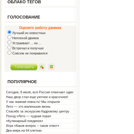
ОБЛАКО ТЕГОВ
ГОЛОСОВАНИЕ
Оцените работу движка
Лучший из новостных
Неплохой движок
Устраивает ... но ...
Встречал и получше
Совсем не понравился
ПОПУЛЯРНОЕ
Сегодня, 8 июля, вся Россия отмечает один
из самых светлых праздников — День
Наш двор стал еще уютнее и красочнее!
семьи, любви и верности!
У нас важная новость! Мы открыли
Социальную гостиную.
Лето — это маленькая жизнь
Спасибо за экскурсию Кадровому центру
Поход «Лето — чудная пора»
«Кулинарный поединок»
Игра «Каков вопрос – таков ответ»
Два мира на 64 клетках