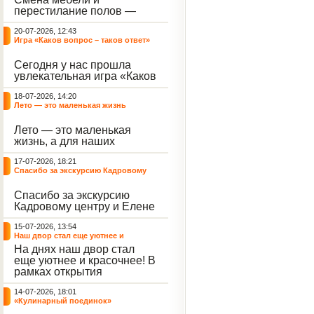
небывалый ажиотаж среди
перестилание полов —
воспитанников, превратив
дело рук профессионалов.
тихие залы центра в арену
20-07-2026, 12:43
А вот создание настоящего
напряжённых поединков,
Игра «Каков вопрос – таков ответ»
домашнего уюта — задача
громких аплодисментов и
самих воспитанников. На
жарких обсуждений.
Сегодня у нас прошла
этой неделе ребята взяли
увлекательная игра «Каков
инициативу в свои руки и
вопрос – таков ответ»,
устроили масштабную
18-07-2026, 14:20
которая собрала самых
генеральную уборку
Лето — это маленькая жизнь
любознательных
жилого корпуса.
воспитанников. Ведущим
Лето — это маленькая
игры выступил наш
жизнь, а для наших
воспитанник - Константин
воспитанниц оно
Н., который по праву носит
17-07-2026, 18:21
наполнено открытиями. В
звание самого читающего
Спасибо за экскурсию Кадровому
один из теплых дней мы
и эрудированного
центру
решили отложить кисти,
участника наших
Спасибо за экскурсию
пластилин, книги и конечно
мероприятий.
Кадровому центру и Елене
же телефоны, чтобы
Романовне за тёплую
отправиться на небольшую
15-07-2026, 13:54
встречу.
цветочную охоту в
Наш двор стал еще уютнее и
ближайший луг.
красочнее!
На днях наш двор стал
еще уютнее и красочнее! В
рамках открытия
Социальной гостиной
14-07-2026, 18:01
нашего Центра, перед
«Кулинарный поединок»
воспитанниками была