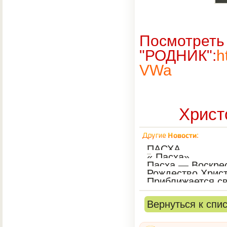
Посмотреть
"РОДНИК":
h
VWa
Христ
ПАСХА
« Пасха»
Пасха — Воскре
Рождество Хрис
Приближается св
Вернуться к спи