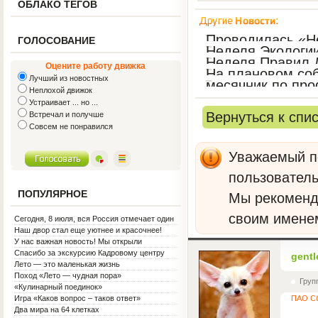
ОБЛАКО ТЕГОВ
Проводилась «Н
ГОЛОСОВАНИЕ
Неделя Экологи
Неделя Правил 
Оцените работу движка
На плановом соб
Лучший из новостных
месячник по пр
Неплохой движок
месяц
Устраивает ... но ...
Вернуться к спи
Встречал и получше
Совсем не понравился
Уважаемый по
пользователь
ПОПУЛЯРНОЕ
Мы рекомен
своим имене
Сегодня, 8 июля, вся Россия отмечает один
из самых светлых праздников — День
Наш двор стал еще уютнее и красочнее!
семьи, любви и верности!
У нас важная новость! Мы открыли
Социальную гостиную.
Спасибо за экскурсию Кадровому центру
gentl
Лето — это маленькая жизнь
Поход «Лето — чудная пора»
Груп
«Кулинарный поединок»
Игра «Каков вопрос – таков ответ»
ПАО Сб
Два мира на 64 клетках