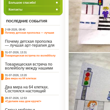
Большое спасибо!
Контакты
ПОСЛЕДНИЕ СОБЫТИЯ
2-08-2026, 08:40
Почему детская прополка — лучшая
арт-терапия для воспитателя?
Почему детская прополка
— лучшая арт-терапия для
воспитателя?
31-07-2026, 13:31
Товарищеская встреча по волейболу
между нашими воспитанниками и
сельскими ребятами
Товарищеская встреча по
волейболу между нашими
воспитанниками и
31-07-2026, 13:20
сельскими ребятами.
Два мира на 64 клетках
Два мира на 64 клетках.
Состоялся настоящий
интеллектуальный
28-07-2026, 12:53
праздник — турнир по
«Сделаем наш дом круче!»
шахматам и шашкам.
Событие вызвало
Смена мебели и