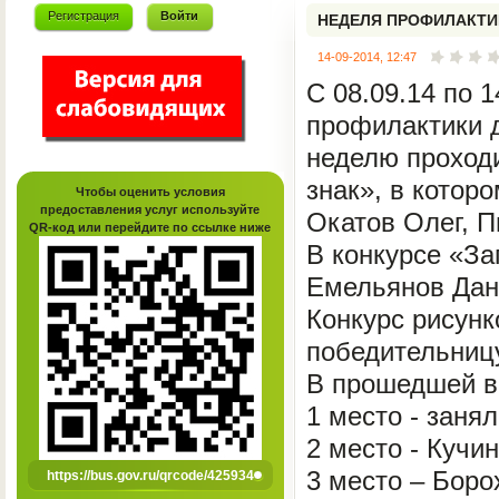
Регистрация
Войти
НЕДЕЛЯ ПРОФИЛАКТИ
14-09-2014, 12:47
С 08.09.14 по 
профилактики д
неделю проход
знак», в котор
Чтобы оценить условия
предоставления услуг используйте
Окатов Олег, П
QR-код или перейдите по ссылке ниже
В конкурсе «За
Емельянов Дан
Конкурс рисун
победительниц
В прошедшей в
1 место - заня
2 место - Кучин
3 место – Боро
https://bus.gov.ru/qrcode/425934