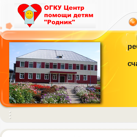
ре
сч