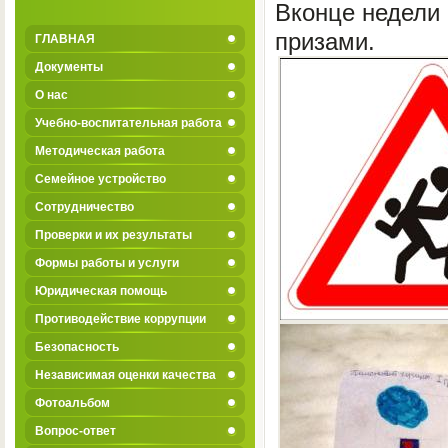
Вконце недели 
призами.
ГЛАВНАЯ
Документы
О нас
Учебно-воспитательная работа
Методическая работа
Семейное устройство
Сотрудничество
Проверки и их результаты
Формы работы и услуги
Юридическая помощь
Противодействие коррупции
Безопасность
Независимая оценки качества
Фотоальбом
Вопрос-ответ