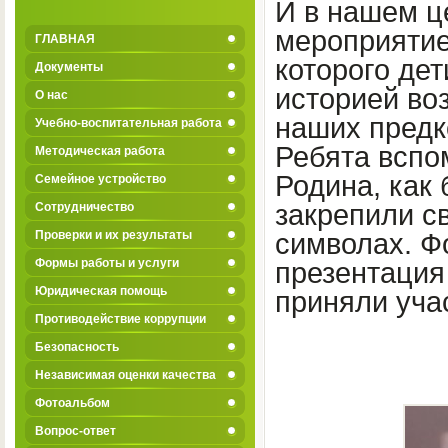
И в нашем ц
мероприятие
ГЛАВНАЯ
которого де
Документы
историей во
О нас
наших предк
Учебно-воспитательная работа
Ребята вспо
Методическая работа
Родина, как 
Семейное устройство
закрепили с
Сотрудничество
Проверки и их результаты
символах. Ф
Формы работы и услуги
презентация
Юридическая помощь
приняли учас
Противодействие коррупции
Безопасность
Независимая оценки качества
Фотоальбом
Вопрос-ответ