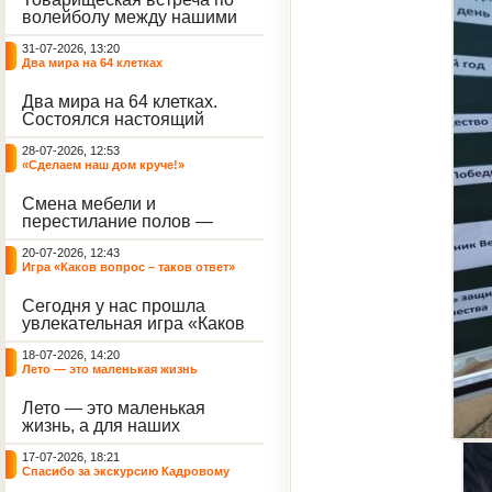
волейболу между нашими
воспитанниками и
31-07-2026, 13:20
сельскими ребятами.
Два мира на 64 клетках
Два мира на 64 клетках.
Состоялся настоящий
интеллектуальный
28-07-2026, 12:53
праздник — турнир по
«Сделаем наш дом круче!»
шахматам и шашкам.
Событие вызвало
Смена мебели и
небывалый ажиотаж среди
перестилание полов —
воспитанников, превратив
дело рук профессионалов.
тихие залы центра в арену
20-07-2026, 12:43
А вот создание настоящего
напряжённых поединков,
Игра «Каков вопрос – таков ответ»
домашнего уюта — задача
громких аплодисментов и
самих воспитанников. На
жарких обсуждений.
Сегодня у нас прошла
этой неделе ребята взяли
увлекательная игра «Каков
инициативу в свои руки и
вопрос – таков ответ»,
устроили масштабную
18-07-2026, 14:20
которая собрала самых
генеральную уборку
Лето — это маленькая жизнь
любознательных
жилого корпуса.
воспитанников. Ведущим
Лето — это маленькая
игры выступил наш
жизнь, а для наших
воспитанник - Константин
воспитанниц оно
Н., который по праву носит
17-07-2026, 18:21
наполнено открытиями. В
звание самого читающего
Спасибо за экскурсию Кадровому
один из теплых дней мы
и эрудированного
центру