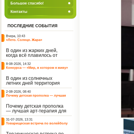
Большое спасибо!
Контакты
ПОСЛЕДНИЕ СОБЫТИЯ
Вчера, 10:43
«Лето. Солнце. Жара»
В один из жарких дней,
когда всё плавилось от
зноя, территория нашего
8-08-2026, 14:32
центра наполнилась
Конкурса — «Мир, в котором я живу»
смехом, музыкой и
энергией. Но жара и
В один из солнечных
духотища не испортили
летних дней территория
нам игровую программу
нашего Центра
под названием «Лето.
2-08-2026, 08:40
превратилась в настоящую
Солнце. Жара», а
Почему детская прополка — лучшая
картинную галерею под
наоборот стали
арт-терапия для воспитателя?
открытым небом.
источником для отличного
Почему детская прополка
Воспитанники с азартом
настроения.
— лучшая арт-терапия для
взялись за цветные мелки,
воспитателя?
чтобы подарить
31-07-2026, 13:31
асфальтированным
Товарищеская встреча по волейболу
дорожкам яркие краски
между нашими воспитанниками и
лета.
сельскими ребятами
Товарищеская встреча по