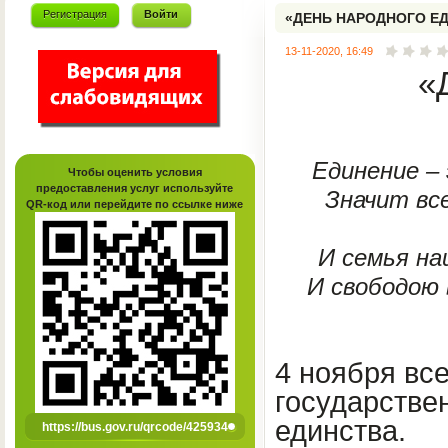
Регистрация
Войти
«ДЕНЬ НАРОДНОГО Е
13-11-2020, 16:49
«
Единение – 
Чтобы оценить условия
предоставления услуг используйте
Значит все
QR-код или перейдите по ссылке ниже
И семья на
И свободою 
4 ноября вс
государстве
единства.
https://bus.gov.ru/qrcode/425934