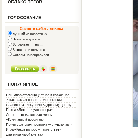
ОБЛАКО ТЕГОВ
ГОЛОСОВАНИЕ
Оцените работу движка
Лучший из новостных
Неплохой движок
Устраивает ... но ...
Встречал и получше
Совсем не понравился
ПОПУЛЯРНОЕ
Наш двор стал еще уютнее и красочнее!
У нас важная новость! Мы открыли
Социальную гостиную.
Спасибо за экскурсию Кадровому центру
Поход «Лето — чудная пора»
Лето — это маленькая жизнь
«Кулинарный поединок»
Почему детская прополка — лучшая арт-
терапия для воспитателя?
Игра «Каков вопрос – таков ответ»
Два мира на 64 клетках