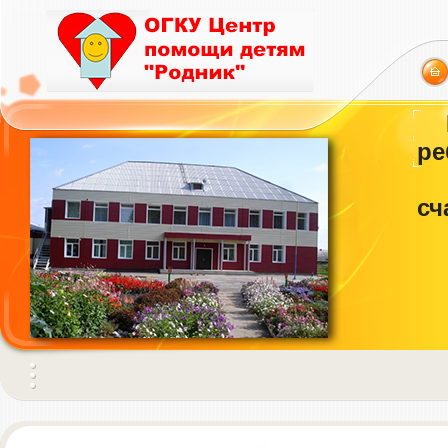
ре
сч