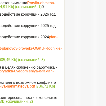
гостеприимства
Pravila-obmena-
4,91 Kb] (cкачиваний: 1)
0
водействие коррупции 2026 год
водействие коррупции 2025 год
водействие коррупции 2024
plan-
t-planovoy-proverki-OGKU-Rodnik-s-
005,45 Kb] (cкачиваний: 8)
 в целях склонению работника к
oryadka-uvedomleniya-o-faktah-
мателя о возможном конфликте
elya-nanimatedya.pdf
[736,71 Kb]
аинтересованности и конфликте
Mb] (cкачиваний: 2)