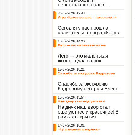
небывалый ажиотаж среди
перестилание полов —
воспитанников, превратив
дело рук профессионалов.
тихие залы центра в арену
20-07-2026, 12:43
А вот создание настоящего
напряжённых поединков,
Игра «Каков вопрос – таков ответ»
домашнего уюта — задача
громких аплодисментов и
самих воспитанников. На
жарких обсуждений.
Сегодня у нас прошла
этой неделе ребята взяли
увлекательная игра «Каков
инициативу в свои руки и
вопрос – таков ответ»,
устроили масштабную
18-07-2026, 14:20
которая собрала самых
генеральную уборку
Лето — это маленькая жизнь
любознательных
жилого корпуса.
воспитанников. Ведущим
Лето — это маленькая
игры выступил наш
жизнь, а для наших
воспитанник - Константин
воспитанниц оно
Н., который по праву носит
17-07-2026, 18:21
наполнено открытиями. В
звание самого читающего
Спасибо за экскурсию Кадровому
один из теплых дней мы
и эрудированного
центру
решили отложить кисти,
участника наших
Спасибо за экскурсию
пластилин, книги и конечно
мероприятий.
Кадровому центру и Елене
же телефоны, чтобы
Романовне за тёплую
отправиться на небольшую
15-07-2026, 13:54
встречу.
цветочную охоту в
Наш двор стал еще уютнее и
ближайший луг.
красочнее!
На днях наш двор стал
еще уютнее и красочнее! В
рамках открытия
Социальной гостиной
14-07-2026, 18:01
нашего Центра, перед
«Кулинарный поединок»
воспитанниками была