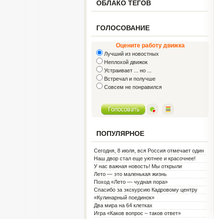
ОБЛАКО ТЕГОВ
ГОЛОСОВАНИЕ
Оцените работу движка
Лучший из новостных
Неплохой движок
Устраивает ... но ...
Встречал и получше
Совсем не понравился
ПОПУЛЯРНОЕ
Сегодня, 8 июля, вся Россия отмечает один
из самых светлых праздников — День
Наш двор стал еще уютнее и красочнее!
семьи, любви и верности!
У нас важная новость! Мы открыли
Социальную гостиную.
Лето — это маленькая жизнь
Поход «Лето — чудная пора»
Спасибо за экскурсию Кадровому центру
«Кулинарный поединок»
Два мира на 64 клетках
Игра «Каков вопрос – таков ответ»