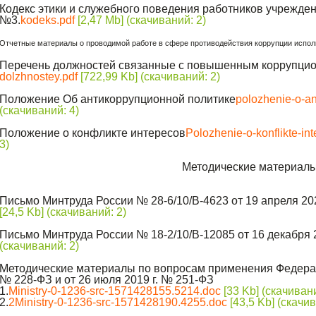
Кодекс этики и служебного поведения работников учреждени
№3.
kodeks.pdf
[2,47 Mb] (cкачиваний: 2)
Отчетные материалы о проводимой работе в сфере противодействия коррупции испол
Перечень должностей связанные с повышенным коррупци
dolzhnostey.pdf
[722,99 Kb] (cкачиваний: 2)
Положение Об антикоррупционной политике
polozhenie-o-ant
(cкачиваний: 4)
Положение о конфликте интересов
Polozhenie-o-konflikte-int
3)
Методические материал
Письмо Минтруда России № 28-6/10/В-4623 от 19 апреля 20
[24,5 Kb] (cкачиваний: 2)
Письмо Минтруда России № 18-2/10/В-12085 от 16 декабря 2
(cкачиваний: 2)
Методические материалы по вопросам применения Федераль
№ 228-ФЗ и от 26 июля 2019 г. № 251-ФЗ
1.
Ministry-0-1236-src-1571428155.5214.doc
[33 Kb] (cкачивани
2.
2Ministry-0-1236-src-1571428190.4255.doc
[43,5 Kb] (cкачив