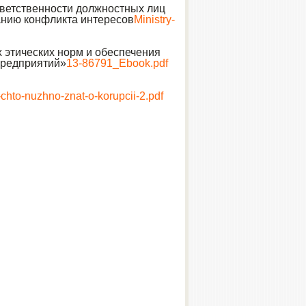
тветственности должностных лиц
анию конфликта интересов
Ministry-
 этических норм и обеспечения
предприятий»
13-86791_Ebook.pdf
hto-nuzhno-znat-o-korupcii-2.pdf