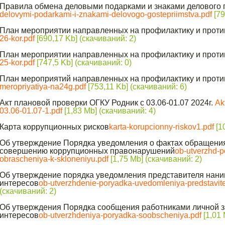
Правила обмена деловыми подарками и знаками делового 
delovymi-podarkami-i-znakami-delovogo-gostepriimstva.pdf
[79
План мероприятии направленных на профилактику и проти
26-kor.pdf
[690,17 Kb] (cкачиваний: 2)
План мероприятии направленных на профилактику и проти
25-kor.pdf
[747,5 Kb] (cкачиваний: 0)
План мероприятий направленных на профилактику и проти
meropriyatiya-na24g.pdf
[753,11 Kb] (cкачиваний: 6)
Акт плановой проверки ОГКУ Родник с 03.06-01.07 2024г.
Ak
03.06-01.07-1.pdf
[1,83 Mb] (cкачиваний: 4)
Карта коррупционных рисков
karta-korupcionny-riskov1.pdf
[1
Об утверждение Порядка уведомления о фактах обращения
совершению коррупционных правонарушений
ob-utverzhd-p
obrascheniya-k-skloneniyu.pdf
[1,75 Mb] (cкачиваний: 2)
Об утверждение порядка уведомления представителя нани
интересов
ob-utverzhdenie-poryadka-uvedomleniya-predstavit
(cкачиваний: 2)
Об утверждения Порядка сообщения работниками личной з
интересов
ob-utverzhdeniya-poryadka-soobscheniya.pdf
[1,01 