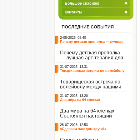
Большое спасибо!
Контакты
ПОСЛЕДНИЕ СОБЫТИЯ
2-08-2026, 08:40
Почему детская прополка — лучшая
арт-терапия для воспитателя?
Почему детская прополка
— лучшая арт-терапия для
воспитателя?
31-07-2026, 13:31
Товарищеская встреча по волейболу
между нашими воспитанниками и
сельскими ребятами
Товарищеская встреча по
волейболу между нашими
воспитанниками и
31-07-2026, 13:20
сельскими ребятами.
Два мира на 64 клетках
Два мира на 64 клетках.
Состоялся настоящий
интеллектуальный
28-07-2026, 12:53
праздник — турнир по
«Сделаем наш дом круче!»
шахматам и шашкам.
Событие вызвало
Смена мебели и