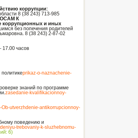
йствию коррупции:
бласти 8 (38 243) 713-985
ОСАМ К
ке коррупционных и иных
шимся без попечения родителей
маровна. 8 (38 243) 2-87-02
17.00 часов
 политике
prikaz-o-naznachenie-
оверке знаний по программе
и.
zasedanie-kvalifikacionnoy-
-Ob-utverzhdenie-antikorrupcionnoy-
бному поведению и
udeniyu-trebovaniy-k-sluzhebnomu-
ий: 6)