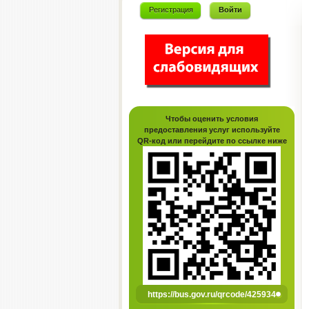
Регистрация
Войти
Чтобы оценить условия
предоставления услуг используйте
QR-код или перейдите по ссылке ниже
https://bus.gov.ru/qrcode/425934