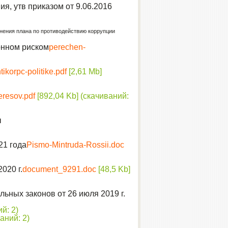
я, утв приказом от 9.06.2016
нения плана по противодействию коррупции
онном риском
perechen-
ikorpc-politike.pdf
[2,61 Mb]
eresov.pdf
[892,04 Kb] (cкачиваний:
ы
21 года
Pismo-Mintruda-Rossii.doc
020 г.
document_9291.doc
[48,5 Kb]
ных законов от 26 июля 2019 г.
й: 2)
аний: 2)