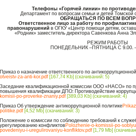
Телефоны «Горячей линии» по противоде
Департамент по вопросам семьи и детей Томской о
ОБРАЩАТЬСЯ ПО ВСЕМ ВОПР
Ответственное лицо за работу по профилакти
правонарушений
в ОГКУ «Центр помощи детям, остав
«Родник» заместитель директора Савенкова Анна Эль
РЕЖИМ РАБОТЫ
ПОНЕДЕЛЬНИК –ПЯТНИЦА С 9.00. – 
Приказ о назначение ответственного по антикоррупционной
otveistv-za-anti-kor.pdf
[167,74 Kb] (cкачиваний: 5)
Заседание квалификационной комиссии ООО «НАСО» по пр
повышения квалификации ДПО: Противодействие коррупци
komisii-po-proverke-znaniy.pdf
[389,03 Kb] (cкачиваний: 4)
Приказ Об утверждение антикоррупционной политике
Prikaz
politike.pdf
[4,52 Mb] (cкачиваний: 3)
Положение о комиссии по соблюдению требований к служе
урегулированию конфликтов
Polozhenie-o-komissii-po-sobly
povedeniyu-i-uregulirovaniyu-konfliktov.pdf
[1,79 Mb] (cкачиван