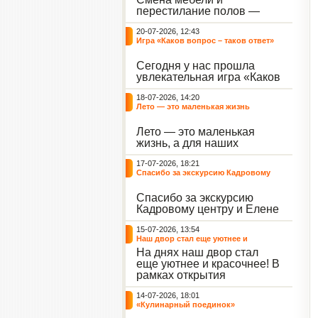
небывалый ажиотаж среди
перестилание полов —
воспитанников, превратив
дело рук профессионалов.
тихие залы центра в арену
20-07-2026, 12:43
А вот создание настоящего
напряжённых поединков,
Игра «Каков вопрос – таков ответ»
домашнего уюта — задача
громких аплодисментов и
самих воспитанников. На
жарких обсуждений.
Сегодня у нас прошла
этой неделе ребята взяли
увлекательная игра «Каков
инициативу в свои руки и
вопрос – таков ответ»,
устроили масштабную
18-07-2026, 14:20
которая собрала самых
генеральную уборку
Лето — это маленькая жизнь
любознательных
жилого корпуса.
воспитанников. Ведущим
Лето — это маленькая
игры выступил наш
жизнь, а для наших
воспитанник - Константин
воспитанниц оно
Н., который по праву носит
17-07-2026, 18:21
наполнено открытиями. В
звание самого читающего
Спасибо за экскурсию Кадровому
один из теплых дней мы
и эрудированного
центру
решили отложить кисти,
участника наших
Спасибо за экскурсию
пластилин, книги и конечно
мероприятий.
Кадровому центру и Елене
же телефоны, чтобы
Романовне за тёплую
отправиться на небольшую
15-07-2026, 13:54
встречу.
цветочную охоту в
Наш двор стал еще уютнее и
ближайший луг.
красочнее!
На днях наш двор стал
еще уютнее и красочнее! В
рамках открытия
Социальной гостиной
14-07-2026, 18:01
нашего Центра, перед
«Кулинарный поединок»
воспитанниками была