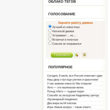
ОБЛАКО ТЕГОВ
ГОЛОСОВАНИЕ
Оцените работу движка
Лучший из новостных
Неплохой движок
Устраивает ... но ...
Встречал и получше
Совсем не понравился
ПОПУЛЯРНОЕ
Сегодня, 8 июля, вся Россия отмечает один
из самых светлых праздников — День
Наш двор стал еще уютнее и красочнее!
семьи, любви и верности!
У нас важная новость! Мы открыли
Социальную гостиную.
Лето — это маленькая жизнь
Поход «Лето — чудная пора»
Спасибо за экскурсию Кадровому центру
«Кулинарный поединок»
Два мира на 64 клетках
Игра «Каков вопрос – таков ответ»