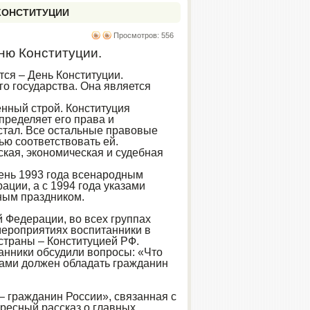
КОНСТИТУЦИИ
Просмотров: 556
ню Конституции.
ся – День Конституции.
го государства. Она является
енный строй. Конституция
пределяет его права и
стал. Все остальные правовые
ю соответствовать ей.
ская, экономическая и судебная
день 1993 года всенародным
ции, а с 1994 года указами
ным праздником.
 Федерации, во всех группах
ероприятиях воспитанники в
страны – Конституцией РФ.
анники обсудили вопросы: «Что
вами должен обладать гражданин
– гражданин России», связанная с
ресный рассказ о главных