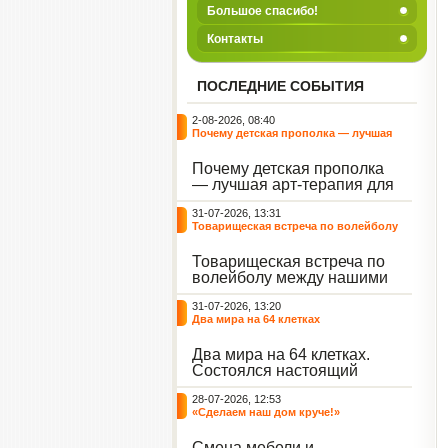
Большое спасибо!
Контакты
ПОСЛЕДНИЕ СОБЫТИЯ
2-08-2026, 08:40
Почему детская прополка — лучшая
арт-терапия для воспитателя?
Почему детская прополка
— лучшая арт-терапия для
воспитателя?
31-07-2026, 13:31
Товарищеская встреча по волейболу
между нашими воспитанниками и
сельскими ребятами
Товарищеская встреча по
волейболу между нашими
воспитанниками и
31-07-2026, 13:20
сельскими ребятами.
Два мира на 64 клетках
Два мира на 64 клетках.
Состоялся настоящий
интеллектуальный
28-07-2026, 12:53
праздник — турнир по
«Сделаем наш дом круче!»
шахматам и шашкам.
Событие вызвало
Смена мебели и