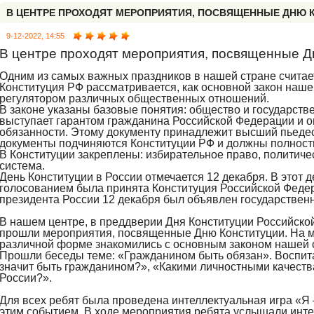
В ЦЕНТРЕ ПРОХОДЯТ МЕРОПРИЯТИЯ, ПОСВЯЩЕННЫЕ ДНЮ 
9-12-2022, 14:55
В центре проходят мероприятия, посвященные Д
Одним из самых важных праздников в нашей стране считает
Конституция РФ рассматривается, как основной закон наше
регулятором различных общественных отношений.
В законе указаны базовые понятия: общество и государств
выступает гарантом гражданина Российской Федерации и о
обязанности. Этому документу принадлежит высший пьеде
документы подчиняются Конституции РФ и должны полность
В Конституции закреплены: избирательное право, политиче
система.
День Конституции в России отмечается 12 декабря. В этот 
голосованием была принята Конституция Российской Федера
президента России 12 декабря был объявлен государствен
В нашем центре, в преддверии Дня Конституции Российской
прошли мероприятия, посвященные Дню Конституции. На м
различной форме знакомились с основным законом нашей 
Прошли беседы теме: «Гражданином быть обязан». Воспит
значит быть гражданином?», «Какими личностными качест
России?».
Для всех ребят была проведена интеллектуальная игра «Я 
этим событием. В ходе мероприятия ребята услышали инте