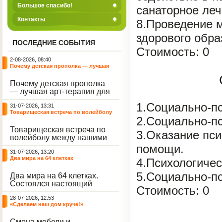
Большое спасибо!
санаторное леч
Контакты
8.Проведение 
здорового обра
ПОСЛЕДНИЕ СОБЫТИЯ
Стоимость: 0
2-08-2026, 08:40
Почему детская прополка — лучшая
арт-терапия для воспитателя?
Почему детская прополка
— лучшая арт-терапия для
воспитателя?
1.Социально-пс
31-07-2026, 13:31
Товарищеская встреча по волейболу
2.Социально-пс
между нашими воспитанниками и
сельскими ребятами
Товарищеская встреча по
3.Оказание пси
волейболу между нашими
воспитанниками и
помощи.
31-07-2026, 13:20
сельскими ребятами.
Два мира на 64 клетках
4.Психологичес
5.Социально-пс
Два мира на 64 клетках.
Состоялся настоящий
Стоимость: 0
интеллектуальный
28-07-2026, 12:53
праздник — турнир по
«Сделаем наш дом круче!»
шахматам и шашкам.
Событие вызвало
Смена мебели и