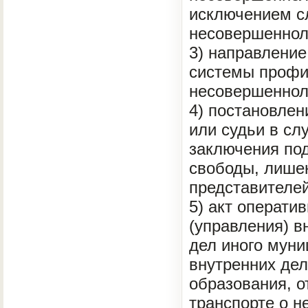
исключением сл
несовершенноле
3) направление
системы профи
несовершеннол
4) постановлен
или судьи в сл
заключения под
свободы, лише
представителе
5) акт операти
(управления) в
дел иного муни
внутренних дел
образования, о
транспорте о 