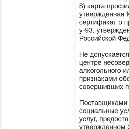
8) карта профи
утвержденная 
сертификат о 
у-93, утвержд
Российской Фед
Не допускаетс
центре несове
алкогольного и
признаками обо
совершивших п
Поставщиками 
социальные ус
услуг, предост
утвержденном З