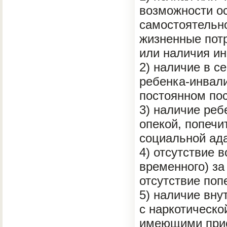
возможности о
самостоятельно
жизненные потр
или наличия ин
2) наличие в с
ребенка-инвал
постоянном по
3) наличие реб
опекой, попечи
социальной ад
4) отсутствие 
временного) за
отсутствие поп
5) наличие вну
с наркотическо
имеющими прис