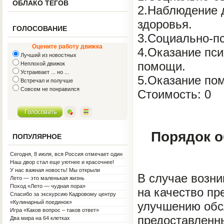
ОБЛАКО ТЕГОВ
2.Наблюдение 
здоровья.
ГОЛОСОВАНИЕ
3.Социально-пс
Оцените работу движка
4.Оказание пси
Лучший из новостных
помощи.
Неплохой движок
Устраивает ... но ...
5.Оказание пом
Встречал и получше
Совсем не понравился
Стоимость: 0
Порядок 
ПОПУЛЯРНОЕ
Сегодня, 8 июля, вся Россия отмечает один
из самых светлых праздников — День
Наш двор стал еще уютнее и красочнее!
семьи, любви и верности!
У нас важная новость! Мы открыли
В случае возни
Социальную гостиную.
Лето — это маленькая жизнь
Поход «Лето — чудная пора»
на качество пр
Спасибо за экскурсию Кадровому центру
«Кулинарный поединок»
улучшению обс
Игра «Каков вопрос – таков ответ»
предоставленны
Два мира на 64 клетках