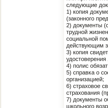
следующие док
1) копия докум
(законного пре
2) документы 
трудной жизнен
социальной пом
действующим з
3) копия свиде
удостоверения 
4) полис обяза
5) справка о с
организацией;
6) страховое с
страхования (п
7) документы о
школьного возр