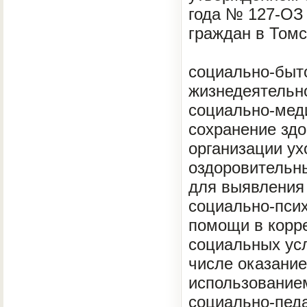
года № 127-ОЗ
граждан в Томс
социально-быт
жизнедеятельно
социально-мед
сохранение здо
организации ух
оздоровительн
для выявления 
социально-пси
помощи в корре
социальных усл
числе оказани
использование
социально-педа