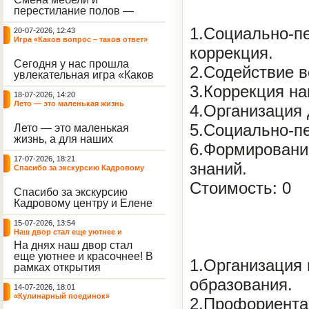
небывалый ажиотаж среди
перестилание полов —
воспитанников, превратив
дело рук профессионалов.
тихие залы центра в арену
1.Социально-пе
20-07-2026, 12:43
А вот создание настоящего
напряжённых поединков,
Игра «Каков вопрос – таков ответ»
домашнего уюта — задача
громких аплодисментов и
коррекция.
самих воспитанников. На
жарких обсуждений.
Сегодня у нас прошла
этой неделе ребята взяли
2.Содействие в
увлекательная игра «Каков
инициативу в свои руки и
вопрос – таков ответ»,
устроили масштабную
3.Коррекция н
18-07-2026, 14:20
которая собрала самых
генеральную уборку
Лето — это маленькая жизнь
любознательных
4.Организация 
жилого корпуса.
воспитанников. Ведущим
5.Социально-пе
Лето — это маленькая
игры выступил наш
жизнь, а для наших
воспитанник - Константин
6.Формировани
воспитанниц оно
Н., который по праву носит
17-07-2026, 18:21
наполнено открытиями. В
звание самого читающего
знаний.
Спасибо за экскурсию Кадровому
один из теплых дней мы
и эрудированного
центру
решили отложить кисти,
участника наших
Стоимость: 0
Спасибо за экскурсию
пластилин, книги и конечно
мероприятий.
Кадровому центру и Елене
же телефоны, чтобы
Романовне за тёплую
отправиться на небольшую
15-07-2026, 13:54
встречу.
цветочную охоту в
Наш двор стал еще уютнее и
ближайший луг.
красочнее!
На днях наш двор стал
еще уютнее и красочнее! В
1.Организация
рамках открытия
Социальной гостиной
образования.
14-07-2026, 18:01
нашего Центра, перед
«Кулинарный поединок»
воспитанниками была
2.Профориента