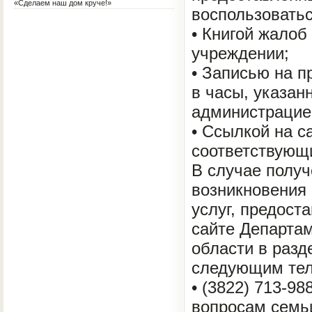
«Сделаем наш дом круче!»
воспользоватьс
• Книгой жалоб
учреждении;
• Записью на п
в часы, указа
администрацие
• Ссылкой на с
соответствующ
В случае получ
возникновения
услуг, предост
сайте Департам
области в разд
следующим те
• (3822) 713-9
вопросам семьи