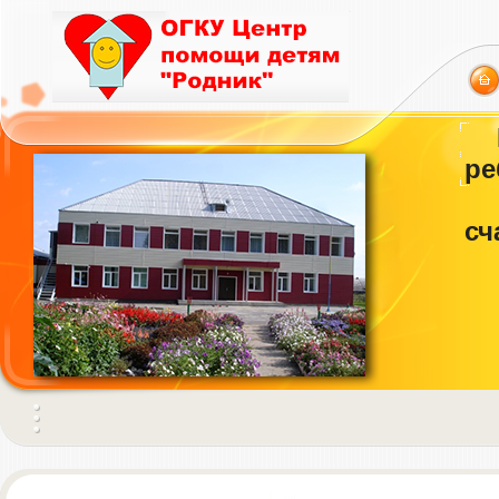
ре
сч