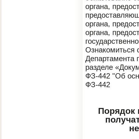
органа, предос
предоставляющ
органа, предос
органа, предос
государственно
Ознакомиться 
Департамента п
разделе «Доку
ФЗ-442 "Об ос
ФЗ-442
Порядок 
получа
н